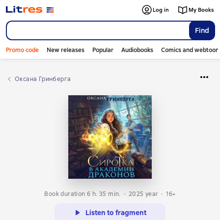
Log in
My Books
Find
Promo code
New releases
Popular
Audiobooks
Comics and webtoon
Оксана Гринберга
Book duration 6 h. 35 min.
2025
year
16+
Listen to fragment