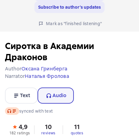
Subscribe to author’s updates
Mark as "finished listening"
Сиротка в Академии
Драконов
Author
Оксана Гринберга
Narrator
Наталья Фролова
Text
Audio
Audio
synced with text
4,9
10
11
182 ratings
reviews
quotes