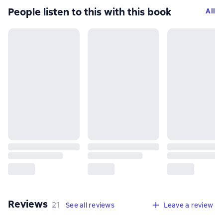
People listen to this with this book
All
Reviews
,
21 reviews
21
See all reviews
Leave a review