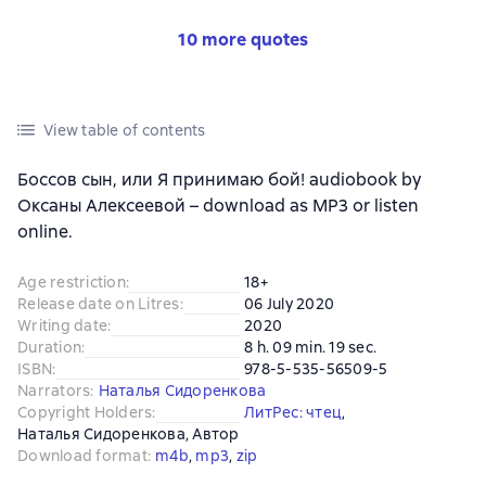
10 more quotes
View table of contents
Боссов сын, или Я принимаю бой! audiobook by
Оксаны Алексеевой – download as MP3 or listen
online.
Age restriction
:
18+
Release date on Litres
:
06 July 2020
Writing date
:
2020
Duration
:
8 h. 09 min. 19 sec.
ISBN
:
978-5-535-56509-5
Narrators
:
Наталья Сидоренкова
Copyright Holders
:
ЛитРес: чтец
, 
Наталья Сидоренкова
, 
Автор
Download format
:
m4b
, 
mp3
, 
zip