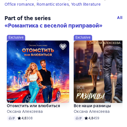
Office romance
,
Romantic stories
,
Youth literature
Part of the series
All
«
Романтика с веселой приправой
»
Exclusive
Exclusive
Отомстить или влюбиться
Все наши разницы
Оксана Алексеева
Оксана Алексеева
Audio
Audio
Средний рейтинг 4,8 на основе 308 оценок
4,8
308
Средний рейтинг 4,8 на 
4,8
459