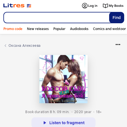
Log in
My Books
Find
Promo code
New releases
Popular
Audiobooks
Comics and webtoon
Оксана Алексеева
Book duration 8 h. 09 min.
2020
year
18+
Listen to fragment