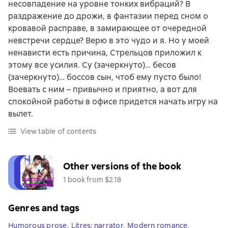
несовпадение на уровне тонких вибраций? В
раздражение до дрожи, в фантазии перед сном о
кровавой расправе, в замирающее от очередной
невстречи сердце? Верю в это чудо и я. Но у моей
ненависти есть причина, Стрельцов приложил к
этому все усилия. Су (зачеркнуто)… бесов
(зачеркнуто)… боссов сын, чтоб ему пусто было!
Воевать с ним – привычно и приятно, а вот для
спокойной работы в офисе придется начать игру на
вылет.
View table of contents
Other versions of the book
1 book from $2.18
Genres and tags
Humorous prose
,
Litres: narrator
,
Modern romance
,