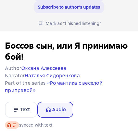
Subscribe to author’s updates
Mark as "finished listening"
Боссов сын, или Я принимаю
бой!
Author
Оксана Алексеева
Narrator
Наталья Сидоренкова
Part of the series
«Романтика с веселой
приправой»
Text
Audio
Audio
synced with text