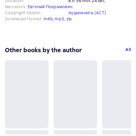
Duration
:
8 h. 56 min. 24 sec.
Narrators
:
Евгений Покрамович
Copyright Holder:
:
Аудиокнига (АСТ)
Download format
:
m4b
, 
mp3
, 
zip
Other books by the author
All