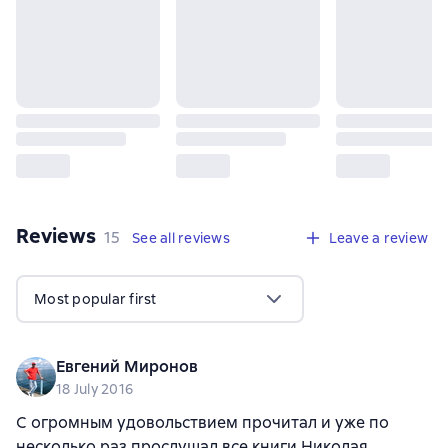
Reviews
,
15 reviews
15
See all reviews
Leave a review
Most popular first
Евгений Миронов
18 July 2016
С огромным удовольствием прочитал и уже по
несколько раз прослушал все книги Николая