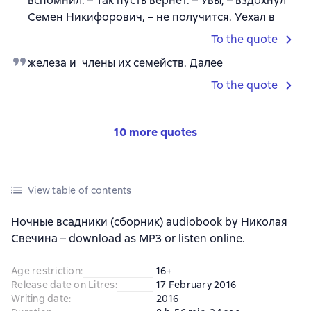
вспомнил. – Так пусть вернет. – Увы, – вздохнул
Семен Никифорович, – не получится. Уехал в
To the quote
железа и члены их семейств. Далее
To the quote
10 more quotes
View table of contents
Ночные всадники (сборник) audiobook by Николая
Свечина – download as MP3 or listen online.
Age restriction
:
16+
Release date on Litres
:
17 February 2016
Writing date
:
2016