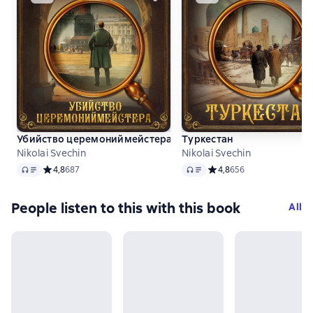
Убийство церемониймейстера
Туркестан
Nikolai Svechin
Nikolai Svechin
Audio
Audio
Средний рейтинг 4,8 на основе 687 оценок
4,8
687
Средний рейтинг 4,8 на 
4,8
656
People listen to this with this book
All