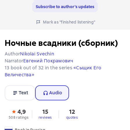
Subscribe to author’s updates
Mark as "finished listening"
Ночные всадники (сборник)
Author
Nikolai Svechin
Narrator
Евгений Покрамович
13 book out of 32 in the series
«Сыщик Его
Величества»
Text
Audio
4,9
15
12
508 ratings
reviews
quotes