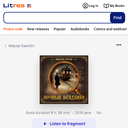
Log in
My Books
Find
Promo code
New releases
Popular
Audiobooks
Comics and webtoon
Nikolai Svechin
Book duration 8 h. 56 min.
2016
year
16+
Listen to fragment