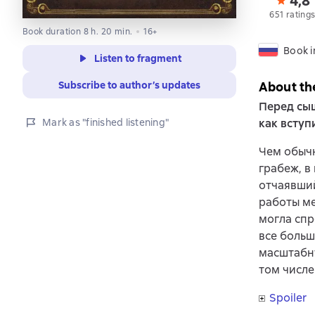
4,8
651 rating
Book duration 8 h. 20 min.
16+
Book i
Listen to fragment
Subscribe to author’s updates
About th
Перед сыщ
Mark as "finished listening"
как вступ
Чем обычн
грабеж, в
отчаявши
работы ме
могла спр
все больш
масштабну
том числе
Spoiler