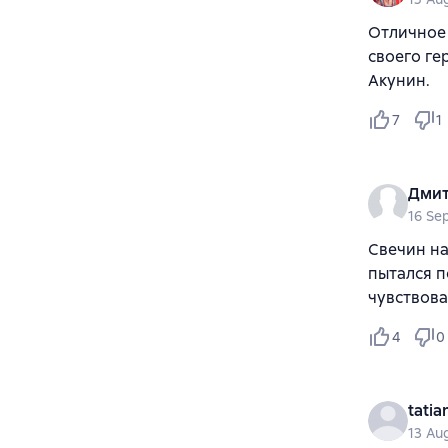
Отличное 
своего ге
Акунин.
7
1
Дмит
16 Se
Свечин на
пытался п
чувствова
4
0
tatia
13 Au