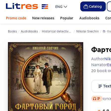
Catalog
ENG
Promo code
New releases
Popular
Audiobooks
Co
Books
Audiobooks
Historical detective novels
Nikolai Svechin
📚 
Ф
Фарт
Author
Nik
Narrator
Е
20 book ou
Tex
Audio
synce