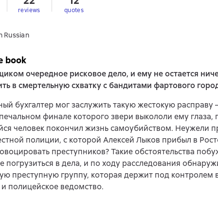
22
12
s
reviews
quotes
n Russian
e book
иком очередное рисковое дело, и ему не остается ниче
ить в смертельную схватку с бандитами фартового горо
ый бухгалтер мог заслужить такую жестокую расправу 
 печальном финале которого звери выкололи ему глаза, 
йся человек покончил жизнь самоубийством. Неужели п
стной полиции, с которой Алексей Лыков прибыл в Рост
овоцировать преступников? Такие обстоятельства поб
е погрузиться в дела, и по ходу расследования обнаруж
ю преступную группу, которая держит под контролем в
 и полицейское ведомство.