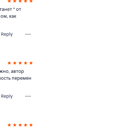
анет " от
ом, как
Reply
ожно, автор
мость перемен
Reply