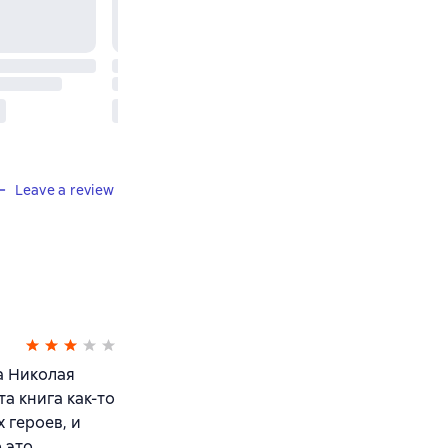
Leave a review
а Николая
а книга как-то
 героев, и
 это