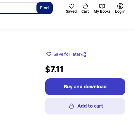
Find
Saved
Cart
My Books
Log in
Save for later
$7.11
Buy and download
Add to cart