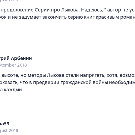
продолжение Серии про Лыкова. Надеюсь, " автор не уст
роя и не задумает закончить серию книг красивым роман
рий Арбенин
ptember 2018
 высоте, но методы Лыкова стали напрягать, хотя, возм
оказать, что в предверии гражданской войны необходи
л каждый.
na59
gust 2018