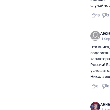
случайнос
18
3
Alex
11 Se
Эта книга
содержани
характера
России! Б
услышать,
Николаев
8
0
Анна
15 Au