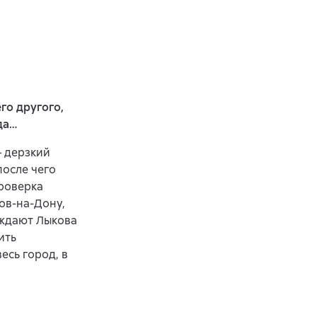
го другого,
да…
– дерзкий
после чего
роверка
ов-на-Дону,
уждают Лыкова
ить
есь город, в