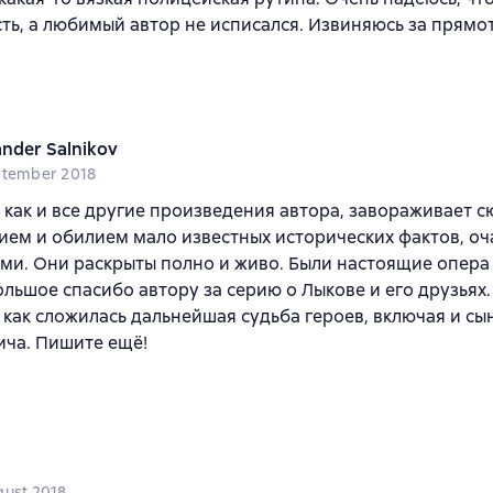
ть, а любимый автор не исписался. Извиняюсь за прямот
ander Salnikov
ptember 2018
, как и все другие произведения автора, завораживает 
ем и обилием мало известных исторических фактов, о
ми. Они раскрыты полно и живо. Были настоящие опера
ольшое спасибо автору за серию о Лыкове и его друзьях.
 как сложилась дальнейшая судьба героев, включая и сы
ича. Пишите ещё!
gust 2018