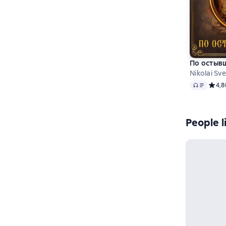
По остыв
Nikolai Sv
Audio
Средн
4,8
People l