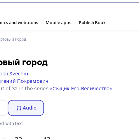
mics and webtoons
Mobile apps
Publish Book
артовый город
овый город
olai Svechin
вгений Покрамович
t of 32 in the series
«Сыщик Его Величества»
t
Audio
d with text