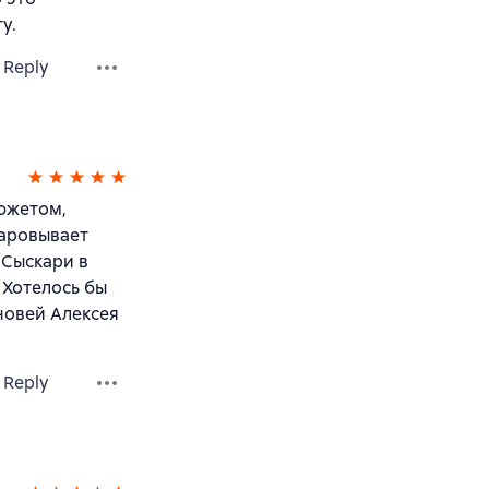
у.
Reply
сюжетом,
чаровывает
 Сыскари в
 Хотелось бы
новей Алексея
Reply