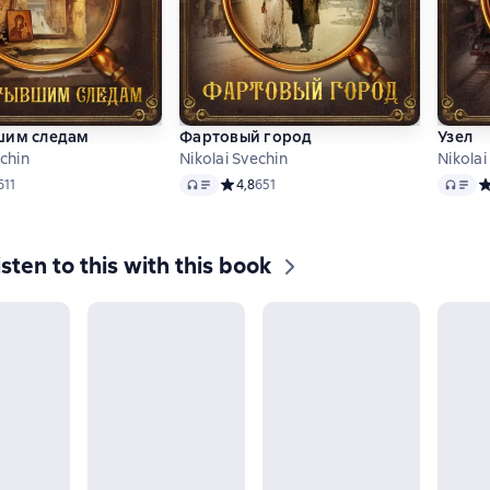
шим следам
Фартовый город
Узел
echin
Nikolai Svechin
Nikolai
Audio
Audio
ий рейтинг 4,8 на основе 611 оценок
611
Средний рейтинг 4,8 на основе 651 оцено
4,8
651
С
isten to this with this book