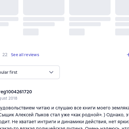
,
22 reviews
22
See all reviews
lar first
reg1004261720
gust 2018
 удовольствием читаю и слушаю все книги моего земляк
Сыщик Алексей Лыков стал уже «как родной». ) Однако, эт
одит. Не хватает интриги и динамики действия, нет ярких
какая-то вязкая полицейская рутина. Очень надеюсь, что