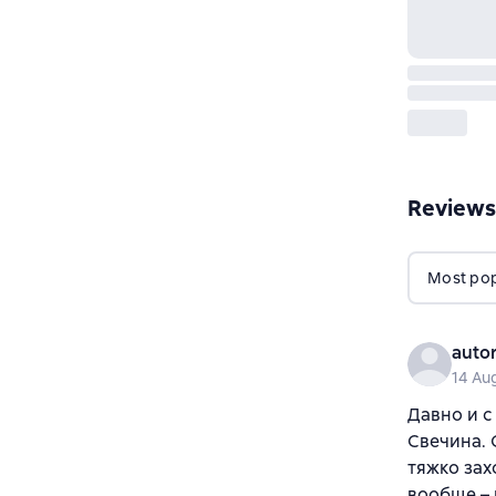
Reviews
Most popu
auto
14 Au
Давно и с
Свечина. 
тяжко зах
вообще – 