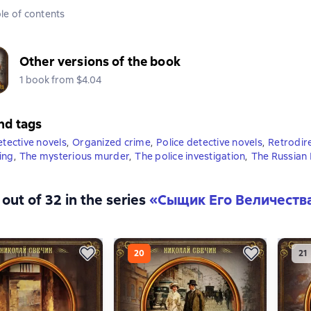
le of contents
Other versions of the book
1 book from $4.04
nd tags
etective novels
,
Organized crime
,
Police detective novels
,
Retrodir
ing
,
The mysterious murder
,
The police investigation
,
The Russian
out of 32 in the series
«Сыщик Его Величеств