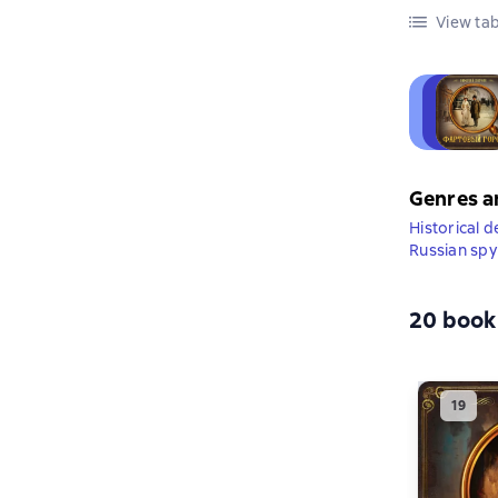
View tab
Genres a
Historical d
Russian spy
20 book 