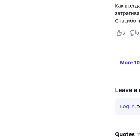
Как всегд
затрагива
Спасибо ч
3
0
More 10
Leave a 
Log in
, 
Quotes
1