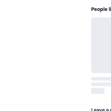
People l
Leave a 