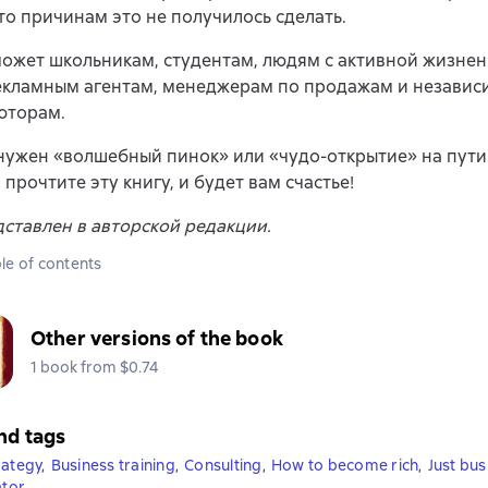
то причинам это не получилось сделать.
ожет школьникам, студентам, людям с активной жизнен
рекламным агентам, менеджерам по продажам и незави
юторам.
нужен «волшебный пинок» или «чудо-открытие» на пути
 прочтите эту книгу, и будет вам счастье!
дставлен в авторской редакции.
le of contents
Other versions of the book
1 book from $0.74
nd tags
rategy
,
Business training
,
Consulting
,
How to become rich
,
Just bus
ator