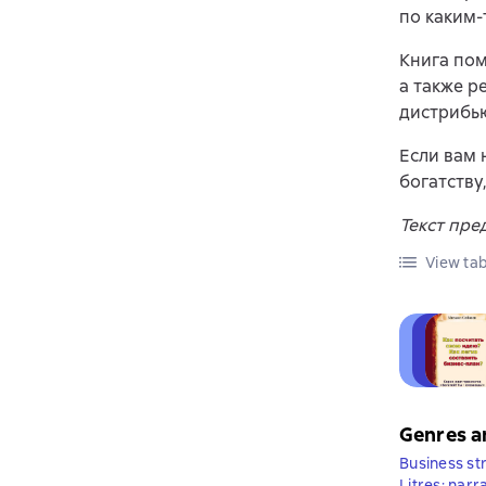
по каким-
Книга пом
а также 
дистрибь
Если вам 
богатству,
Текст пре
View tab
Genres a
Business st
Litres: narr