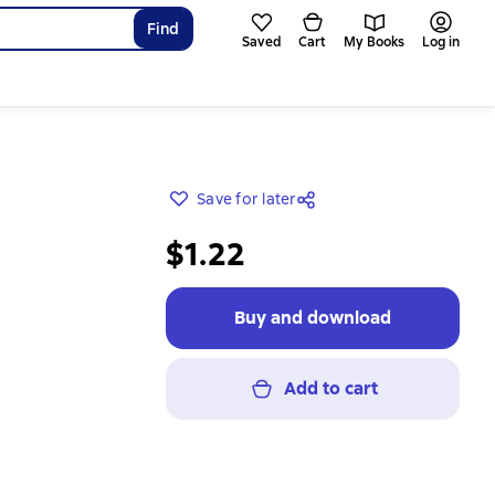
Find
Saved
Cart
My Books
Log in
Save for later
$1.22
Buy and download
Add to cart