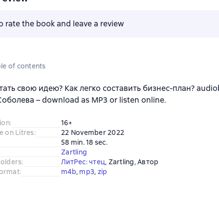
to rate the book and leave a review
le of contents
тать свою идею? Как легко составить бизнес-план? audio
оболева – download as MP3 or listen online.
ion
:
16+
e on Litres
:
22 November 2022
58 min. 18 sec.
Zartling
Holders
:
ЛитРес: чтец
, 
Zartling
, 
Автор
ormat
:
m4b
, 
mp3
, 
zip