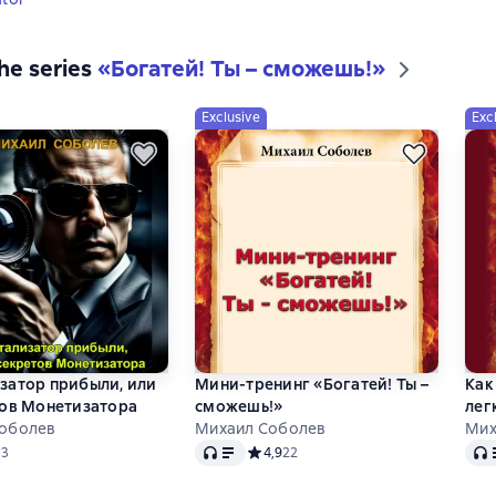
the series
«
Богатей! Ты – сможешь!
»
Exclusive
Exc
затор прибыли, или
Мини-тренинг «Богатей! Ты –
Как
тов Монетизатора
сможешь!»
лег
оболев
Михаил Соболев
Мих
Audio
Audi
дний рейтинг 5 на основе 3 оценок
5
3
Средний рейтинг 4,9 на основе 22 оц
4,9
22