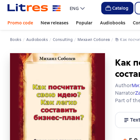
Catalog
ENG
Promo code
New releases
Popular
Audiobooks
Co
Books
Audiobooks
Consulting
Михаил Соболев
📚 
Как посч
Как п
соста
Author
Ми
Narrator
Za
Part of th
Tex