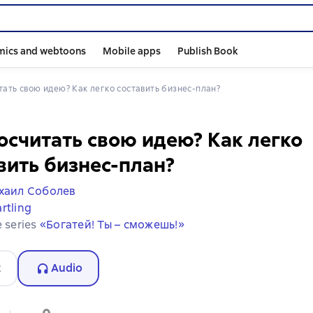
mics and webtoons
Mobile apps
Publish Book
итать свою идею? Как легко составить бизнес-план?
осчитать свою идею? Как легко
вить бизнес-план?
хаил Соболев
rtling
e series
«Богатей! Ты – сможешь!»
t
Audio