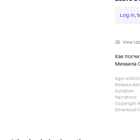
Log in
, 
View tab
Как посчи
Михаила С
Age restrict
Release dat
Duration
:
Narrators
:
Copyright 
Download f