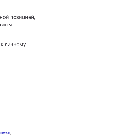
ной позицией,
симым
 к личному
iness
,