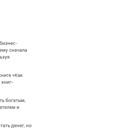
бизнес-
ему сначала
ьзуя
книге «Как
 книг-
ть богатым,
ателем и
тать денег, но