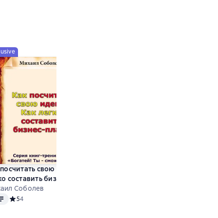
lusive
Exclusive
 посчитать свою идею? Как
У меня есть идея! Что дальше?
ко составить бизнес-план?
Михаил Соболев
Audio
аил Соболев
Средний рейтинг 5 на основе 
5
2
o
енок
Средний рейтинг 5 на основе 4 оценок
5
4