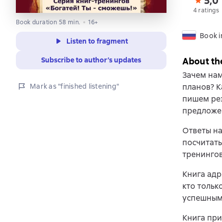
5,0
4 ratings
Book duration 58 min.
16+
Book i
Listen to fragment
Subscribe to author’s updates
About th
Зачем нам
Mark as "finished listening"
планов? К
пишем рез
предложе
Ответы на
посчитать
тренингов
Книга адр
кто тольк
успешным
Книга при