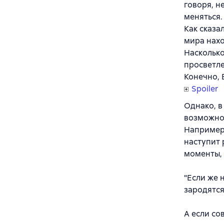
говоря, н
меняться.
Как сказа
мира нахо
Насколько
просветле
Конечно, 
Spoiler
Однако, в
возможнос
Например
наступит 
моменты, 
"Если же 
зародятся
А если со