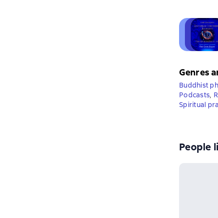
Genres a
Buddhist ph
Podcasts
,
R
Spiritual pr
People l