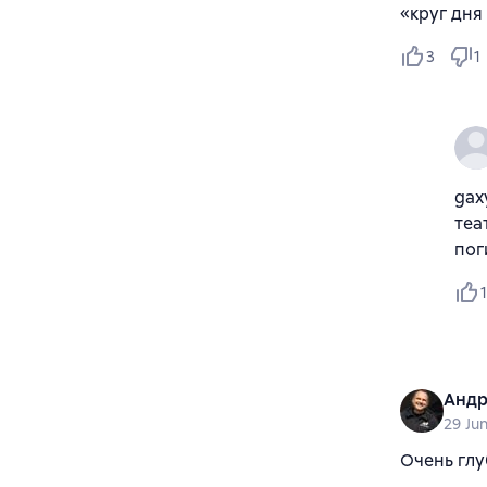
«круг дня
3
1
gax
теа
пог
1
Андр
29 Ju
Очень глу