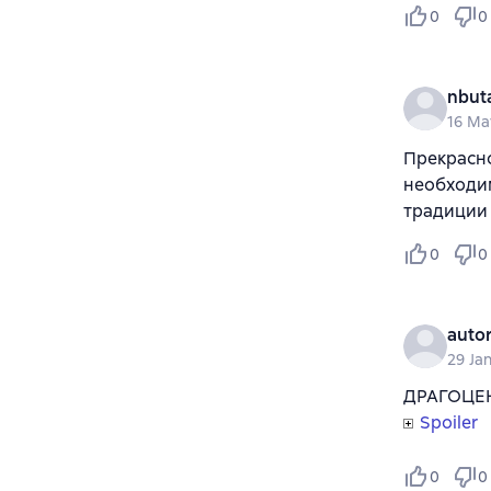
0
0
nbut
16 Ma
Прекрасн
необходи
традиции 
0
0
auto
29 Ja
ДРАГОЦЕН
Spoiler
0
0