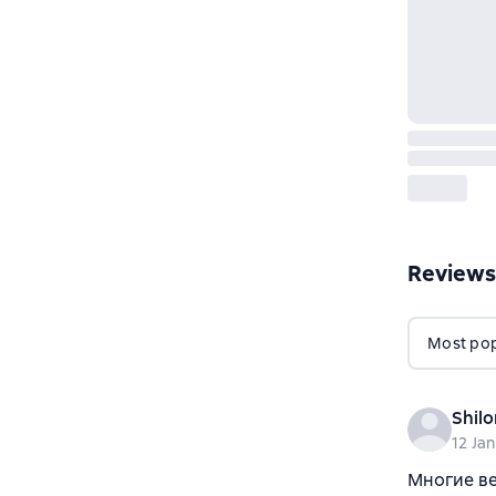
Reviews
Most popu
Shilo
12 Ja
Многие ве