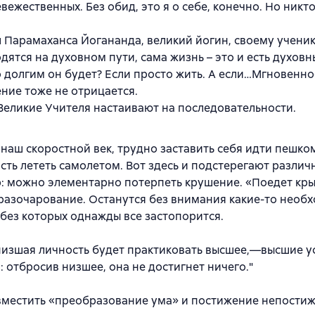
евежественных. Без обид, это я о себе, конечно. Но никт
л Парамаханса Йогананда, великий йогин, своему ученик
дятся на духовном пути, сама жизнь – это и есть духовн
 долгим он будет? Если просто жить. А если…Мгновенно
ние тоже не отрицается.
Великие Учителя настаивают на последовательности.
 наш скоростной век, трудно заставить себя идти пешком
ть лететь самолетом. Вот здесь и подстерегают различ
: можно элементарно потерпеть крушение. «Поедет кры
разочарование. Останутся без внимания какие-то необ
без которых однажды все застопорится.
низшая личность будет практиковать высшее,—высшие у
: отбросив низшее, она не достигнет ничего."
вместить «преобразование ума» и постижение непости