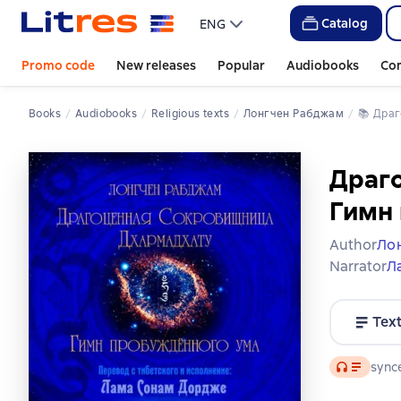
Catalog
ENG
Promo code
New releases
Popular
Audiobooks
Co
Books
Audiobooks
Religious texts
Лонгчен Рабджам
📚 
Дра
Драг
Гимн
Author
Ло
Narrator
Л
Tex
Audio
synce