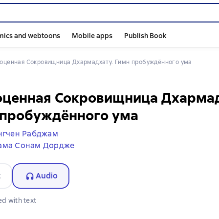
mics and webtoons
Mobile apps
Publish Book
гоценная Сокровищница Дхармадхату. Гимн пробуждённого ума
оценная Сокровищница Дхармад
 пробуждённого ума
нгчен Рабджам
ама Сонам Дордже
t
Audio
d with text