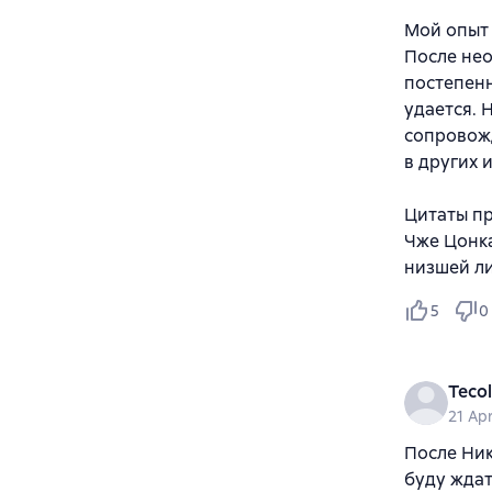
Мой опыт
После нео
постепенн
удается. 
сопровож
в других 
Цитаты пр
Чже Цонка
низшей ли
5
0
Teco
21 Apr
После Ник
буду ждат