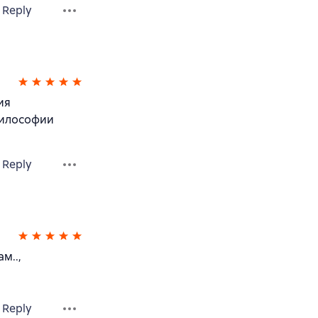
Reply
ия
философии
Reply
м..,
Reply