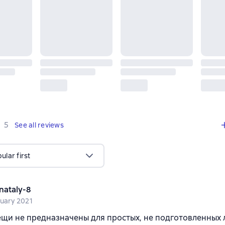
,
5 reviews
5
See all reviews
lar first
nataly-8
nuary 2021
щи не предназначены для простых, не подготовленных