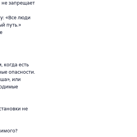
о не запрещает
у: «Все люди
ый путь.»
е
, когда есть
ные опасности.
ша», или
ходимые
становки не
жимого?