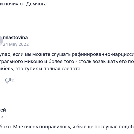
 и ночи» от Демчога
mlastovina
24 May 2022
ynao, если Вы можете слушать рафинированно-нарцисс
трального Никошо и более того - столь возвышать его п
ибель, это тупик и полная слепота.
2
ей
ne
боко. Мне очень понравилось, я бы ещё послушал подоб