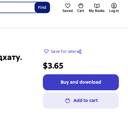
Find
Saved
Cart
My Books
Log in
Save for later
хату.
$3.65
Buy and download
Add to cart