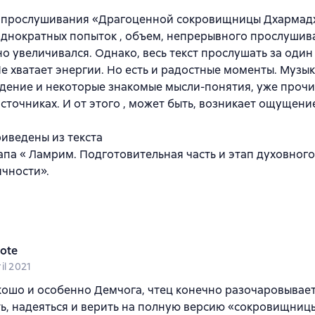
 прослушивания «Драгоценной сокровищницы Дхармадх
днократных попыток , объем, непрерывного прослушива
о увеличивался. Однако, весь текст прослушать за один 
Не хватает энергии. Но есть и радостные моменты. Музы
дение и некоторые знакомые мысли-понятия, уже проч
источниках. И от этого , может быть, возникает ощущени
иведены из текста
па « Ламрим. Подготовительная часть и этап духовного
чности».
lote
il 2021
ошо и особенно Демчога, чтец конечно разочаровывае
ь, надеяться и верить на полную версию «сокровищниц