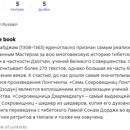
5
5
reviews
quotes
n Russian
e book
абджам (1308–1363) единогласно признан самым реали
анным Мастером за всю многовековую историю тибетск
и в частности Дзогчен, учений Великого Совершенства. 
считывает более 270 текстов, однако большая их часть 
ении веков. К счастью, до нас дошли самые значительны
ся произведения Лонгченпы. «Семь Сокровищниц Лон
Дзодун) являются воплощением его реализации учений
ства. «Сокровищница Дхармадхату» – самый выдающийс
 Сокровищниц – шедевр из шедевров, копия его духовн
ига переведена с тибетского Ламой Сонам Дордже во 
тних ретритов в Непале и позже им озвучена.
le of contents