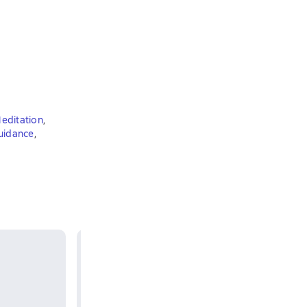
editation
,
guidance
,