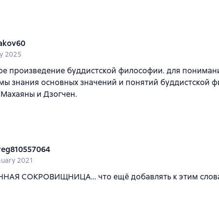
akov60
y 2025
ое произведение буддистской философии. для пониман
мы знания основных значений и понятий буддистской 
Махаяны и Дзогчен.
reg810557064
nuary 2021
НАЯ СОКРОВИЩНИЦА… что ещё добавлять к этим слова