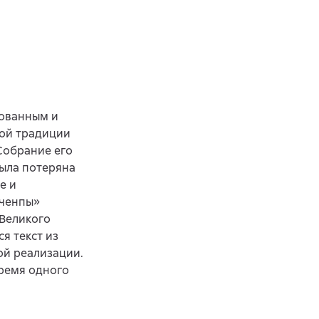
зованным и
ой традиции
Собрание его
была потеряна
е и
гченпы»
 Великого
я текст из
ой реализации.
время одного