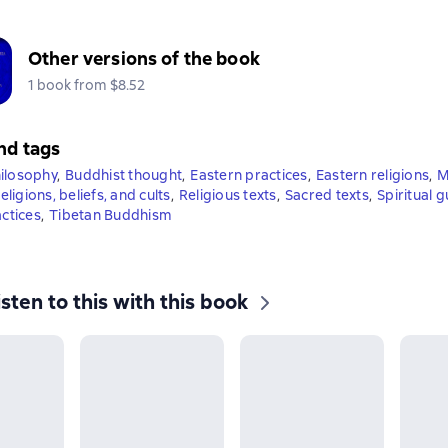
Other versions of the book
1 book from $8.52
nd tags
ilosophy
,
Buddhist thought
,
Eastern practices
,
Eastern religions
,
M
eligions, beliefs, and cults
,
Religious texts
,
Sacred texts
,
Spiritual 
actices
,
Tibetan Buddhism
isten to this with this book