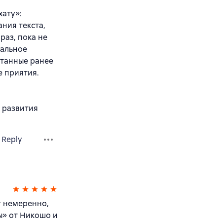
ату»:
ния текста,
раз, пока не
кальное
итанные ранее
е приятия.
 развития
Reply
т немеренно,
ы» от Никошо и