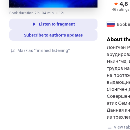
4,8
46 ratings
Book duration 2 h. 04 min.
12+
Listen to fragment
Book i
Subscribe to author’s updates
About th
Лонгчен Р
Mark as "finished listening"
эрудиров
Ньингма, 
трудов на
на протяж
выдающие
(Лонгчен 
Совершен
этих Семи
Данная кн
из трехле
View tab