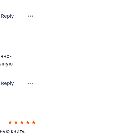
Reply
ично-
олную
Reply
ную книгу.