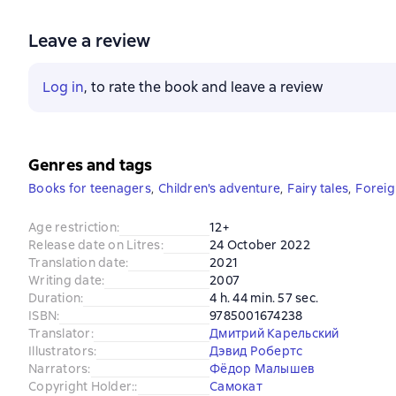
Leave a review
Log in
, to rate the book and leave a review
Genres and tags
Books for teenagers
,
Children's adventure
,
Fairy tales
,
Foreig
Age restriction
:
12+
Release date on Litres
:
24 October 2022
Translation date
:
2021
Writing date
:
2007
Duration
:
4 h. 44 min. 57 sec.
ISBN
:
9785001674238
Translator
:
Дмитрий Карельский
Illustrators
:
Дэвид Робертс
Narrators
:
Фёдор Малышев
Copyright Holder:
:
Самокат