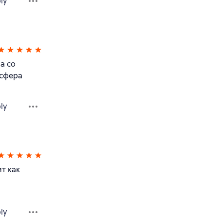
ly
а со
осфера
ly
т как
ly