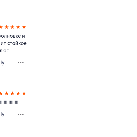
волновке и
рит стойкое
люс.
ly
!!!!!!!!
ly