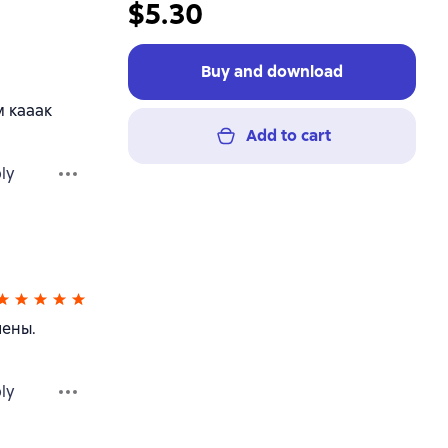
$5.30
Buy and download
м кааак
Add to cart
ly
лены.
ly