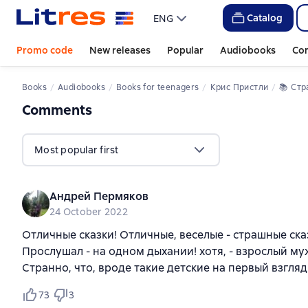
Catalog
ENG
Promo code
New releases
Popular
Audiobooks
Co
Books
Audiobooks
Books for teenagers
Крис Пристли
📚 
Страш
Comments
,
77 reviews
Most popular first
Андрей Пермяков
24 October 2022
Отличные сказки! Отличные, веселые - страшные сказ
Прослушал - на одном дыхании! хотя, - взрослый му
Странно, что, вроде такие детские на первый взгля
73
3