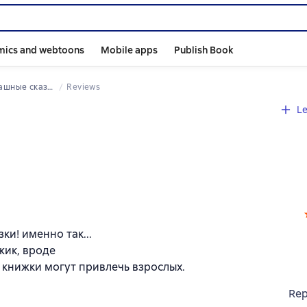
mics and webtoons
Mobile apps
Publish Book
ные сказки дядюшки Монтегю
Reviews
Le
ки! именно так...
жик, вроде
д книжки могут привлечь взрослых.
Rep