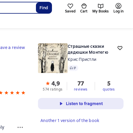
Find
Saved
Cart
My Books
Log in
Страшные сказки
ave a review
дядюшки Монтегю
Крис Пристли
Audio
4,9
77
5
574 ratings
reviews
quotes
Listen to fragment
Another 1 version of the book
ly