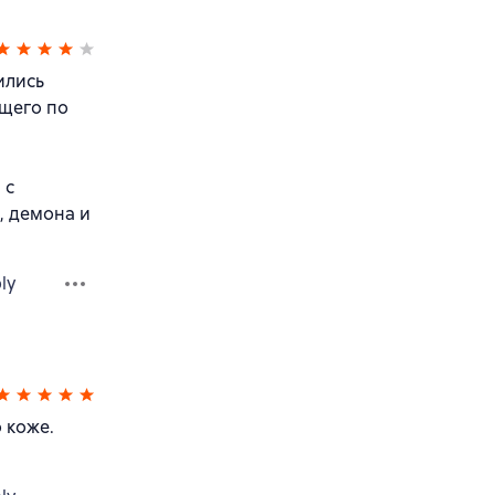
ились
ущего по
 с
, демона и
ly
 коже.