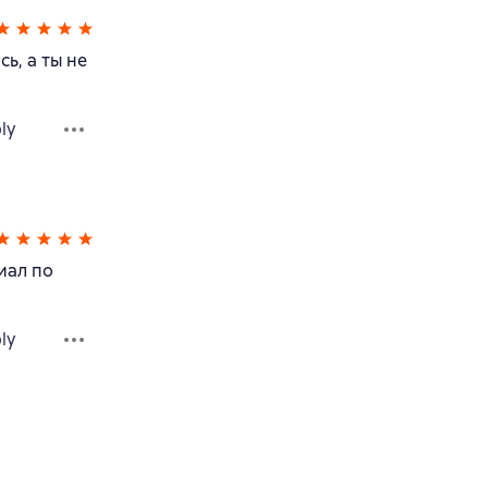
ь, а ты не
ly
иал по
ly