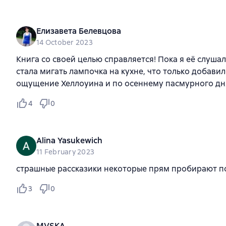
Елизавета Белевцова
14 October 2023
Книга со своей целью справляется! Пока я её слуш
стала мигать лампочка на кухне, что только добави
ощущение Хеллоуина и по осеннему пасмурного дня.
4
0
Alina Yasukewich
11 February 2023
страшные рассказики некоторые прям пробирают получил
3
0
MVSKA