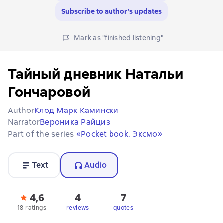
Subscribe to author’s updates
Mark as "finished listening"
Тайный дневник Натальи
Гончаровой
Author
Клод Марк Камински
Narrator
Вероника Райциз
Part of the series
«Pocket book. Эксмо»
Text
Audio
4,6
4
7
18 ratings
reviews
quotes