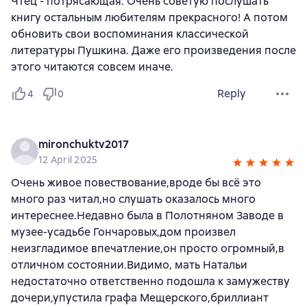
Чтец - потрясающая. Очень советую послушать
книгу остальным любителям прекрасного! А потом
обновить свои воспоминания классической
литературы Пушкина. Даже его произведения после
этого читаются совсем иначе.
Reply
4
0
mironchuktv2017
12 April 2025
Очень живое повествование,вроде бы всё это
много раз читал,но слушать оказалось много
интереснее.Недавно была в Полотняном Заводе в
музее-усадьбе Гончаровых,дом произвел
неизгладимое впечатление,он просто огромный,в
отличном состоянии.Видимо, мать Натальи
недостаточно ответственно подошла к замужеству
дочери,упустила графа Мещерского,бриллиант