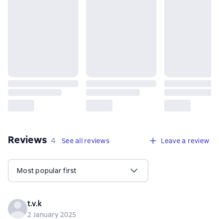
Reviews
,
4 reviews
4
See all reviews
Leave a review
Most popular first
t.v.k
2 January 2025