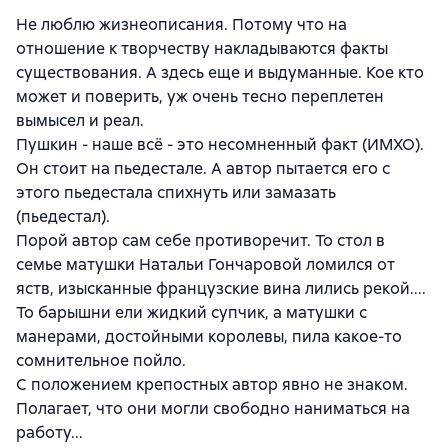
Не люблю жизнеописания. Потому что на
отношение к творчеству накладываются факты
существования. А здесь еще и выдуманные. Кое кто
может и поверить, уж очень тесно переплетен
вымысел и реал.
Пушкин - наше всё - это несомненный факт (ИМХО).
Он стоит на пьедестале. А автор пытается его с
этого пьедестала спихнуть или замазать
(пьедестал).
Порой автор сам себе противоречит. То стол в
семье матушки Натальи Гончаровой ломился от
яств, изысканные французские вина лились рекой....
То барышни ели жидкий супчик, а матушки с
манерами, достойными королевы, пила какое-то
сомнительное пойло.
С положением крепостных автор явно не знаком.
Полагает, что они могли свободно наниматься на
работу...