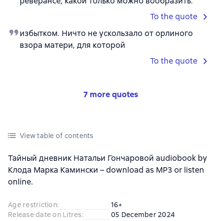
реверансе, какой только можно вообразить.
To the quote
избытком. Ничто не ускользало от орлиного
взора матери, для которой
To the quote
7 more quotes
View table of contents
Тайный дневник Натальи Гончаровой audiobook by
Клода Марка Камински – download as MP3 or listen
online.
Age restriction
:
16+
Release date on Litres
:
05 December 2024