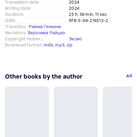
Translation date
:
2024
Writing date
:
2024
Duration
:
23 h. 38 min. 11 sec.
ISBN
:
978-5-04-216512-2
Translator
:
Римма Генкина
Narrators
:
Вероника Райциз
Copyright Holder:
:
Эксмо
Download format
:
m4b
, 
mp3
, 
zip
Other books by the author
All