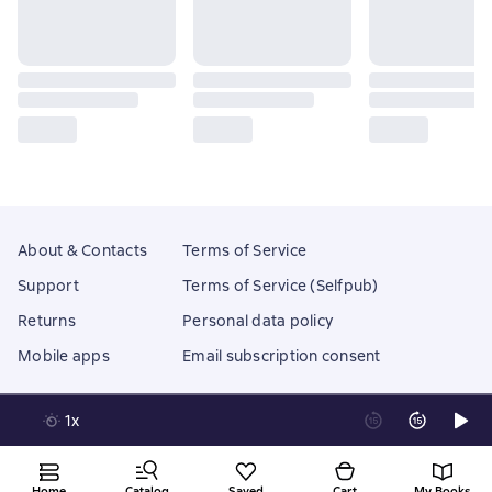
About & Contacts
Terms of Service
Support
Terms of Service (Selfpub)
Returns
Personal data policy
Mobile apps
Email subscription consent
1x
Litres Operations Limited
18 Mallow street co. Limerick, Ireland
Home
Catalog
Saved
Cart
My Books