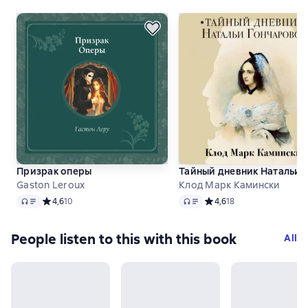
Призрак оперы
Тайный дневник Натальи 
Gaston Leroux
Клод Марк Камински
Audio
Audio
Средний рейтинг 4,6 на основе 10 оценок
4,6
10
Средний рейтинг 4,6 на о
4,6
18
People listen to this with this book
All