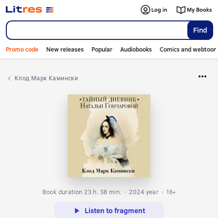
Log in
My Books
Find
Promo code
New releases
Popular
Audiobooks
Comics and webtoon
Клод Марк Камински
Book duration 23 h. 38 min.
2024
year
16+
Listen to fragment