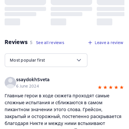
Reviews
,
5 reviews
5
See all reviews
Leave a review
Most popular first
ssaydokhSveta
6 June 2024
Главные герои в ходе сюжета проходят самые
сложные испытания и сближаются в самом
пикантном значении этого слова. Грейсон,
закрытый и осторожный, постепенно раскрывается
благодаря Никте и между ними вспыхивают