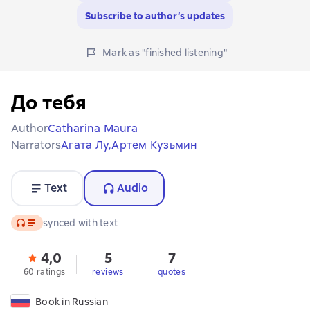
Subscribe to author’s updates
Mark as "finished listening"
До тебя
Author
Catharina Maura
Narrators
Агата Лу,
Артем Кузьмин
Text
Audio
Audio
synced with text
4,0
5
7
60 ratings
reviews
quotes
Book in Russian