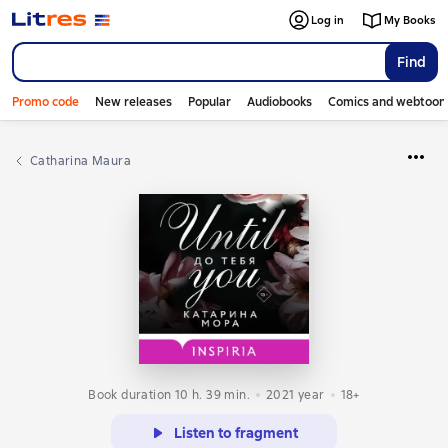
Log in
My Books
Find
Promo code
New releases
Popular
Audiobooks
Comics and webtoon
Catharina Maura
Book duration 10 h. 39 min.
2021
year
18+
Listen to fragment