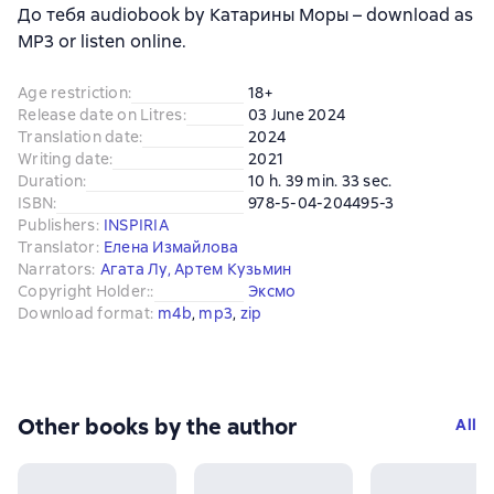
До тебя audiobook by Катарины Моры – download as
MP3 or listen online.
Age restriction
:
18+
Release date on Litres
:
03 June 2024
Translation date
:
2024
Writing date
:
2021
Duration
:
10 h. 39 min. 33 sec.
ISBN
:
978-5-04-204495-3
Publishers
:
INSPIRIA
Translator
:
Елена Измайлова
Narrators
:
Агата Лу
,
Артем Кузьмин
Copyright Holder:
:
Эксмо
Download format
:
m4b
, 
mp3
, 
zip
Other books by the author
All