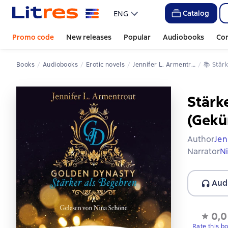
Catalog
ENG
Promo code
New releases
Popular
Audiobooks
Co
Books
Audiobooks
Erotic novels
Jennifer L. Armentrout
📚 
Stär
Stärk
(Gekü
Author
Jen
Narrator
N
Aud
0,0
Rate this b