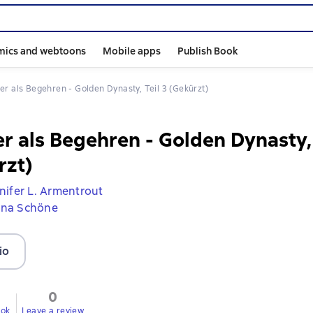
mics and webtoons
Mobile apps
Publish Book
ker als Begehren - Golden Dynasty, Teil 3 (Gekürzt)
er als Begehren - Golden Dynasty, 
rzt)
nifer L. Armentrout
ina Schöne
io
0
ook
Leave a review