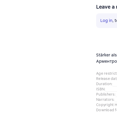
Leave a 
Log in
, 
Stärker al
Арментроут
Age restrict
Release dat
Duration
:
ISBN
:
Publishers
:
Narrators
:
Copyright H
Download f