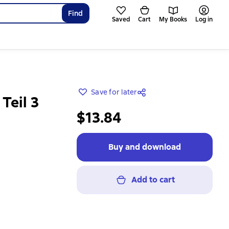
Find
Saved
Cart
My Books
Log in
Save for later
Teil 3
$13.84
Buy and download
Add to cart