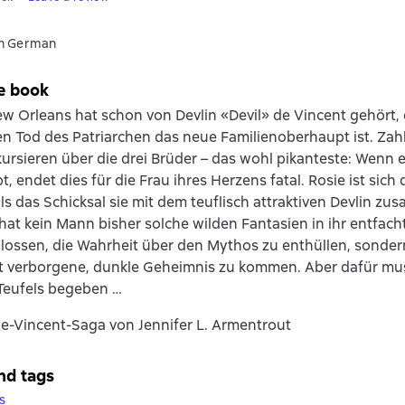
in German
e book
ew Orleans hat schon von Devlin «Devil» de Vincent gehört, 
n Tod des Patriarchen das neue Familienoberhaupt ist. Zah
ursieren über die drei Brüder – das wohl pikanteste: Wenn 
bt, endet dies für die Frau ihres Herzens fatal. Rosie ist sich
ls das Schicksal sie mit dem teuflisch attraktiven Devlin z
at kein Mann bisher solche wilden Fantasien in ihr entfacht.
lossen, die Wahrheit über den Mythos zu enthüllen, sonder
t verborgene, dunkle Geheimnis zu kommen. Aber dafür muss
Teufels begeben …
 de-Vincent-Saga von Jennifer L. Armentrout
nd tags
s