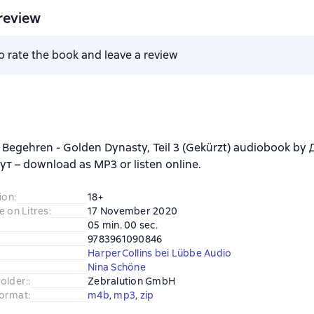
review
to rate the book and leave a review
s Begehren - Golden Dynasty, Teil 3 (Gekürzt) audiobook 
 – download as MP3 or listen online.
ion
:
18+
e on Litres
:
17 November 2020
05 min. 00 sec.
9783961090846
HarperCollins bei Lübbe Audio
Nina Schöne
older:
:
Zebralution GmbH
ormat
:
m4b
, 
mp3
, 
zip