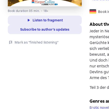
Book duration 05 min.
18+
Book 
Listen to fragment
About th
Subscribe to author’s updates
Jeder in N
mysteriöse
Mark as "finished listening"
Gerüchte k
sich verlie
bewusst, a
Und doch h
nur entsch
Devlins gu
Arme des 
Teil 3 der
Genres a
Erotic novel