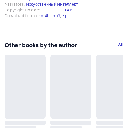
Narrators
:
Искусственный Интеллект
Copyright Holder:
:
КАРО
Download format
:
m4b
, 
mp3
, 
zip
Other books by the author
All