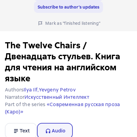
Subscribe to author’s updates
Mark as "finished listening"
The Twelve Chairs /
Двенадцать стульев. Книга
для чтения на английском
языке
Authors
Ilya Ilf,
Yevgeny Petrov
Narrator
Искусственный Интеллект
Part of the series
«Современная русская проза
(Каро)»
Text
Audio