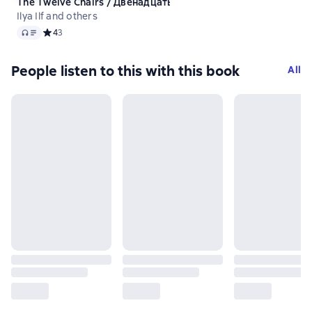
The Twelve Chairs / Двенадцать стульев. Книга для чтения 
Ilya Ilf and others
Audio
Средний рейтинг 4 на основе 3 оценок
4
3
People listen to this with this book
All