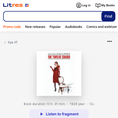
Log in
My Books
Find
Promo code
New releases
Popular
Audiobooks
Comics and webtoon
Ilya Ilf
Book duration 13 h. 01 min.
1928
year
12+
Listen to fragment