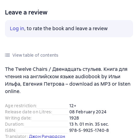
Leave a review
Log in
, to rate the book and leave a review
View table of contents
The Twelve Chairs / Двенадцать стульев. Книга для
чтения на английском языке audiobook by Ильи
Ильфа, Евгения Петрова – download as MP3 or listen
online.
Age restriction
:
12+
Release date on Litres
:
08 February 2024
Writing date
:
1928
Duration
:
13 h. 01 min. 35 sec.
ISBN
:
978-5-9925-1740-8
Translator
:
Джон Ричардсон