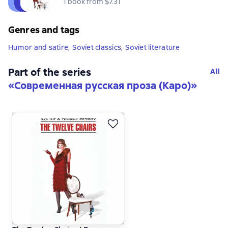
1 book from $7.31
Genres and tags
Humor and satire
,
Soviet classics
,
Soviet literature
Part of the series
All
«
Современная русская проза (Каро)
»