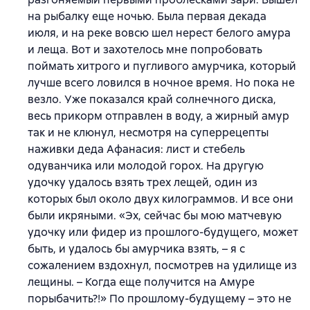
на рыбалку еще ночью. Была первая декада
июля, и на реке вовсю шел нерест белого амура
и леща. Вот и захотелось мне попробовать
поймать хитрого и пугливого амурчика, который
лучше всего ловился в ночное время. Но пока не
везло. Уже показался край солнечного диска,
весь прикорм отправлен в воду, а жирный амур
так и не клюнул, несмотря на суперрецепты
наживки деда Афанасия: лист и стебель
одуванчика или молодой горох. На другую
удочку удалось взять трех лещей, один из
которых был около двух килограммов. И все они
были икряными. «Эх, сейчас бы мою матчевую
удочку или фидер из прошлого-будущего, может
быть, и удалось бы амурчика взять, – я с
сожалением вздохнул, посмотрев на удилище из
лещины. – Когда еще получится на Амуре
порыбачить?!» По прошлому-будущему – это не