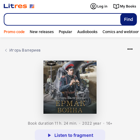
Log in
My Books
Find
Promo code
New releases
Popular
Audiobooks
Comics and webtoon
Игорь Валериев
Book duration 11 h. 24 min.
2022
year
16+
Listen to fragment