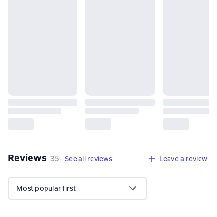
Reviews
,
35 reviews
35
See all reviews
Leave a review
Most popular first