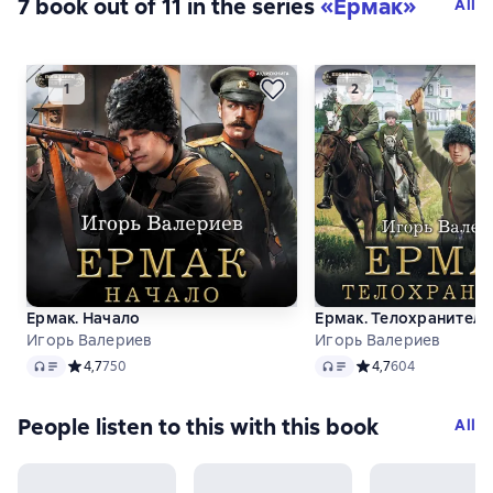
7 book out of 11 in the series
«Ермак»
All
Ермак. Начало
Ермак. Телохранитель
Игорь Валериев
Игорь Валериев
Audio
Audio
Средний рейтинг 4,7 на основе 750 оценок
4,7
750
Средний рейтинг 4,7
4,7
604
People listen to this with this book
All