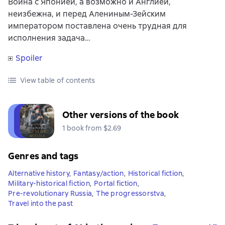
Война с Японией, а возможно и Англией,
неизбежна, и перед Алениным-Зейским
императором поставлена очень трудная для
исполнения задача…
Spoiler
View table of contents
Other versions of the book
1 book from $2.69
Genres and tags
Alternative history
,
Fantasy/action
,
Historical fiction
,
Military-historical fiction
,
Portal fiction
,
Pre-revolutionary Russia
,
The progressorstva
,
Travel into the past