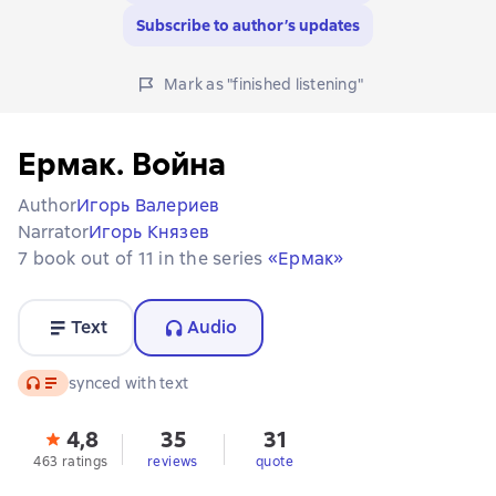
Subscribe to author’s updates
Mark as "finished listening"
Ермак. Война
Author
Игорь Валериев
Narrator
Игорь Князев
7 book out of 11 in the series
«Ермак»
Text
Audio
Audio
synced with text
4,8
35
31
463 ratings
reviews
quote