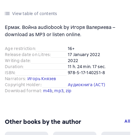
View table of contents
Ермак. Война audiobook by Игоря Валериева –
download as MP3 or listen online.
Age restriction
:
16+
Release date on Litres
:
17 January 2022
Writing date
:
2022
Duration
:
11 h. 24 min. 17 sec.
ISBN
:
978-5-17-140251-8
Narrators
:
Игорь Князев
Copyright Holder:
:
Аудиокнига (АСТ)
Download format
:
m4b
, 
mp3
, 
zip
Other books by the author
All