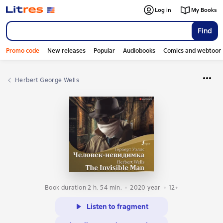
Log in
My Books
Find
Promo code
New releases
Popular
Audiobooks
Comics and webtoon
Herbert George Wells
Book duration 2 h. 54 min.
2020
year
12+
Listen to fragment