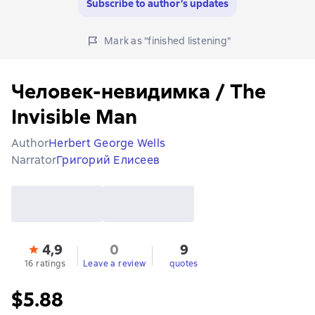
Subscribe to author’s updates
Mark as "finished listening"
Человек-невидимка / The
Invisible Man
Author
Herbert George Wells
Narrator
Григорий Елисеев
4,9
0
9
16 ratings
Leave a review
quotes
$5.88