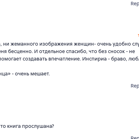
Rep
в, ни жеманного изображения женщин- очень удобно слу
ня бесценно. И отдельное спасибо, что без сносок - не
помогает создавать впечатление. Инспириа - браво, лю
нца» - очень мешает.
Rep
то книга прослушана?
Rep