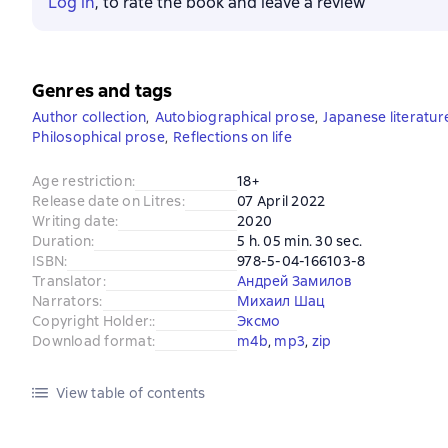
Log in
, to rate the book and leave a review
Genres and tags
Author collection
,
Autobiographical prose
,
Japanese literatur
Philosophical prose
,
Reflections on life
Age restriction
:
18+
Release date on Litres
:
07 April 2022
Writing date
:
2020
Duration
:
5 h. 05 min. 30 sec.
ISBN
:
978-5-04-166103-8
Translator
:
Андрей Замилов
Narrators
:
Михаил Шац
Copyright Holder:
:
Эксмо
Download format
:
m4b
, 
mp3
, 
zip
View table of contents