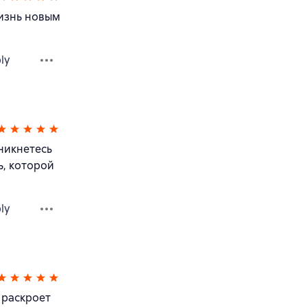
жизнь новым
ly
никнетесь
ь, которой
ly
 раскроет