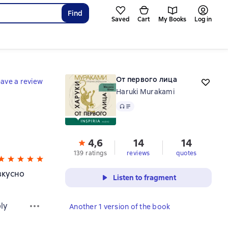
Find
Saved
Cart
My Books
Log in
От первого лица
ave a review
Haruki Murakami
Audio
4,6
14
14
139 ratings
reviews
quotes
вкусно
Listen to fragment
ly
Another 1 version of the book