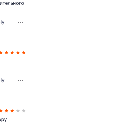
вительного
ly
ly
ору