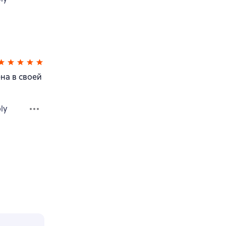
на в своей
ly