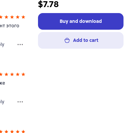
$7.78
Buy and download
нт этого
Add to cart
ly
же
ly