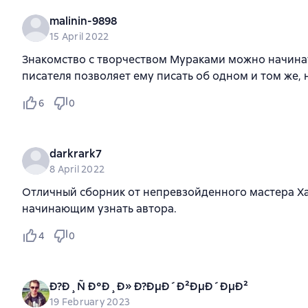
malinin-9898
15 April 2022
Знакомство с творчеством Мураками можно начинат
писателя позволяет ему писать об одном и том же, 
6
0
darkrark7
8 April 2022
Отличный сборник от непревзойденного мастера Хар
начинающим узнать автора.
4
0
Ð?Ð¸Ñ Ð°Ð¸Ð» Ð?ÐµÐ´Ð²ÐµÐ´ÐµÐ²
19 February 2023