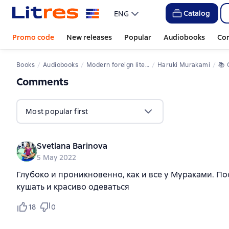
Catalog
ENG
Promo code
New releases
Popular
Audiobooks
Co
Books
Audiobooks
Modern foreign literature
Haruki Murakami
📚 
Comments
,
14 reviews
Most popular first
Svetlana Barinova
5 May 2022
Глубоко и проникновенно, как и все у Мураками. Пос
кушать и красиво одеваться
18
0