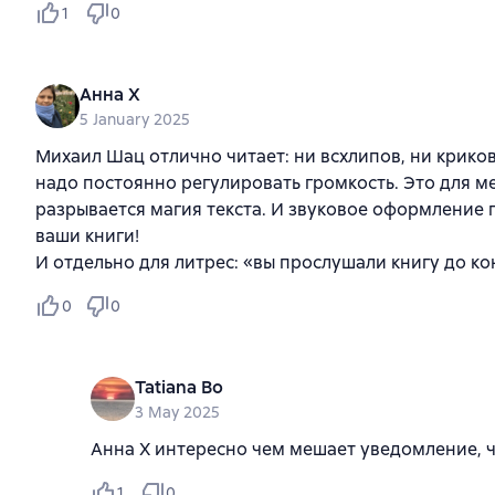
1
0
Анна Х
5 January 2025
Михаил Шац отлично читает: ни всхлипов, ни крико
надо постоянно регулировать громкость. Это для ме
разрывается магия текста. И звуковое оформление 
ваши книги!
И отдельно для литрес: «вы прослушали книгу до ко
0
0
Tatiana Bo
3 May 2025
Анна Х интересно чем мешает уведомление, ч
1
0