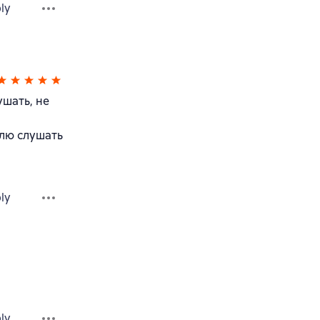
ly
шать, не
блю слушать
ly
ly