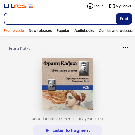
Log in
My Books
Find
Promo code
New releases
Popular
Audiobooks
Comics and webtoon
Franz Kafka
Book duration 03 min.
1917
year
12+
Listen to fragment