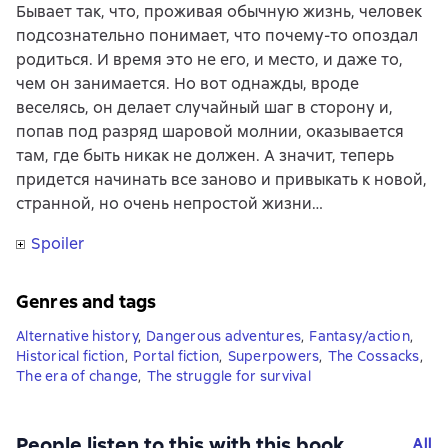
Бывает так, что, проживая обычную жизнь, человек
подсознательно понимает, что почему-то опоздал
родиться. И время это не его, и место, и даже то,
чем он занимается. Но вот однажды, вроде
веселясь, он делает случайный шаг в сторону и,
попав под разряд шаровой молнии, оказывается
там, где быть никак не должен. А значит, теперь
придется начинать все заново и привыкать к новой,
странной, но очень непростой жизни…
Spoiler
Genres and tags
Alternative history
,
Dangerous adventures
,
Fantasy/action
,
Historical fiction
,
Portal fiction
,
Superpowers
,
The Cossacks
,
The era of change
,
The struggle for survival
People listen to this with this book
All