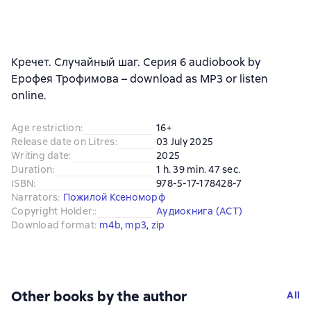
Кречет. Случайный шаг. Серия 6 audiobook by
Ерофея Трофимова – download as MP3 or listen
online.
Age restriction
:
16+
Release date on Litres
:
03 July 2025
Writing date
:
2025
Duration
:
1 h. 39 min. 47 sec.
ISBN
:
978-5-17-178428-7
Narrators
:
Пожилой Ксеноморф
Copyright Holder:
:
Аудиокнига (АСТ)
Download format
:
m4b
, 
mp3
, 
zip
Other books by the author
All