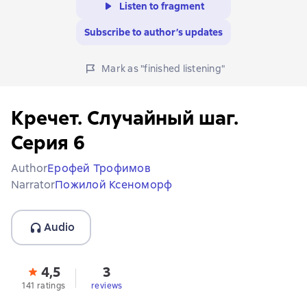
Listen to fragment
Subscribe to author’s updates
Mark as "finished listening"
Кречет. Случайный шаг.
Серия 6
Author
Ерофей Трофимов
Narrator
Пожилой Ксеноморф
Audio
4,5
3
141 ratings
reviews