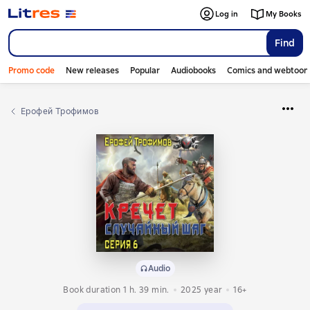
Log in
My Books
Find
Promo code
New releases
Popular
Audiobooks
Comics and webtoon
Ерофей Трофимов
Audio
Book duration 1 h. 39 min.
2025
year
16+