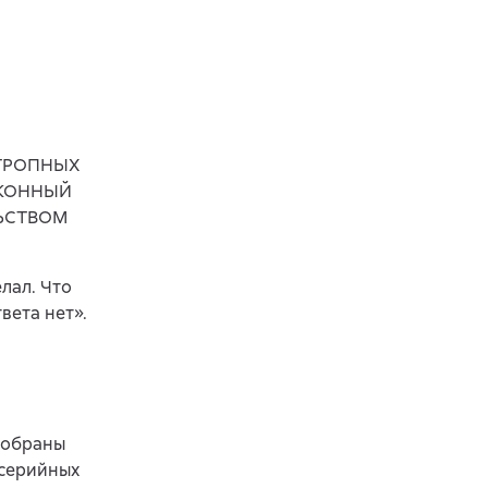
ОТРОПНЫХ
АКОННЫЙ
ЬСТВОМ
елал. Что
вета нет».
 собраны
 серийных