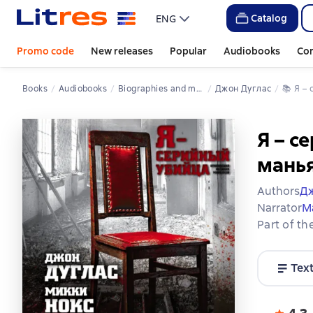
Catalog
ENG
Promo code
New releases
Popular
Audiobooks
Co
Books
Audiobooks
Biographies and memoirs
Джон Дуглас
📚 
Я 
Я – с
мань
Authors
Дж
Narrator
М
Part of th
Tex