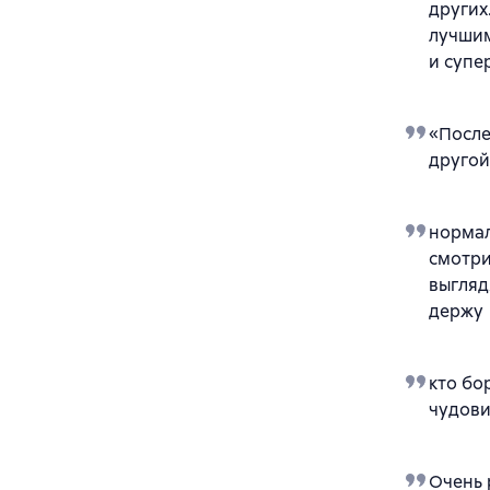
других
лучшим
и суп
«После
другой
нормал
смотри
выгляд
держу
кто бо
чудови
Очень 