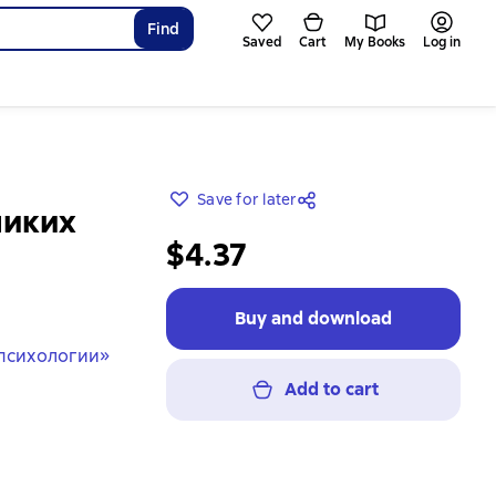
Find
Saved
Cart
My Books
Log in
Save for later
ликих
$4.37
Buy and download
психологии»
Add to cart