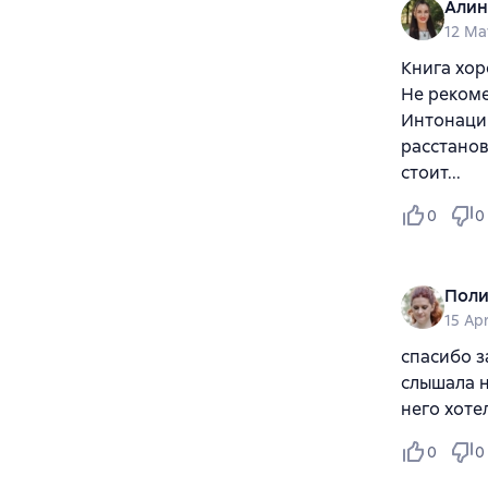
Алин
12 Ma
Книга хор
Не рекоме
Интонаци
расстанов
стоит...
0
0
Поли
15 Apr
спасибо з
слышала н
него хоте
0
0