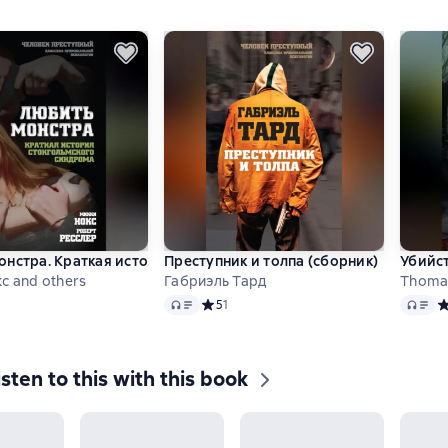
нстра. Краткая история стокгольмского синдрома
Преступник и толпа (сборник)
Убийст
с and others
Габриэль Тард
Thomas
Audio
Audio
ий рейтинг 3 на основе 2 оценок
Средний рейтинг 5 на основе 1 оценок
5
1
С
isten to this with this book