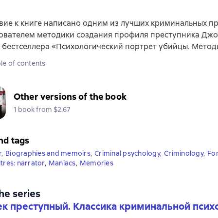
ие к книге написано одним из лучших криминальных пр
нователем методики создания профиля преступника Дж
 бестселлера «Психологический портрет убийцы. Метод
le of contents
Other versions of the book
1 book from $2.67
nd tags
r
,
Biographies and memoirs
,
Criminal psychology
,
Criminology
,
For
itres: narrator
,
Maniacs
,
Memories
the series
к преступный. Классика криминальной псих