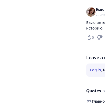
Эмил
2 Jun
Было инте
историю.
0
1
Leave a 
Log in
, 
Quotes
3
Главно