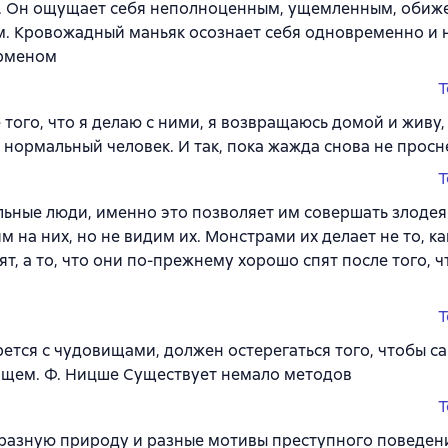
. Он ощущает себя неполноценным, ущемленным, обиже
. Кровожадный маньяк осознает себя одновременно и 
ерменом
T
 того, что я делаю с ними, я возвращаюсь домой и живу,
 нормальный человек. И так, пока жажда снова не просн
T
ьные люди, именно это позволяет им совершать злодея
м на них, но не видим их. Монстрами их делает не то, ка
ят, а то, что они по-прежнему хорошо спят после того, чт
T
рется с чудовищами, должен остерегаться того, чтобы с
щем. Ф. Ницше Существует немало методов
T
разную природу и разные мотивы преступного поведен