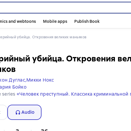
mics and webtoons
Mobile apps
Publish Book
– серийный убийца. Откровения великих маньяков
ерийный убийца. Откровения ве
яков
он Дуглас,
Микки Нокс
ария Бойко
e series
«Человек преступный. Классика криминальной 
t
Audio