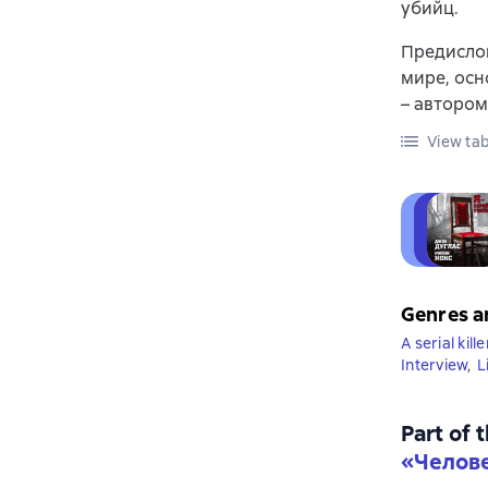
убийц.
Предислов
мире, ос
– автором
View tab
Genres a
A serial kille
Interview
,
L
Part of 
«
Челове