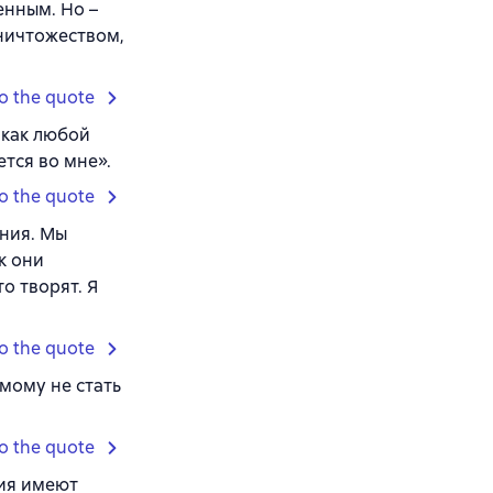
нным. Но –
ничтожеством,
o the quote
 как любой
ется во мне».
o the quote
ния. Мы
к они
о творят. Я
o the quote
амому не стать
o the quote
ия имеют