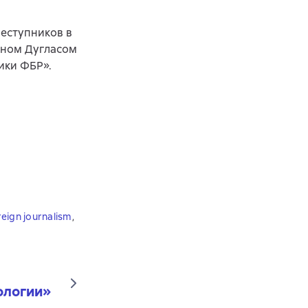
еступников в
оном Дугласом
ики ФБР».
eign journalism
,
ологии
»