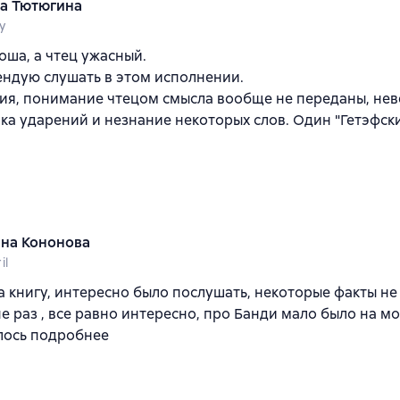
а Тютюгина
y
оша, а чтец ужасный.
ндую слушать в этом исполнении.
ия, понимание чтецом смысла вообще не переданы, не
ка ударений и незнание некоторых слов. Один "Гетэфск
на Кононова
il
а книгу, интересно было послушать, некоторые факты не 
е раз , все равно интересно, про Банди мало было на мо
лось подробнее