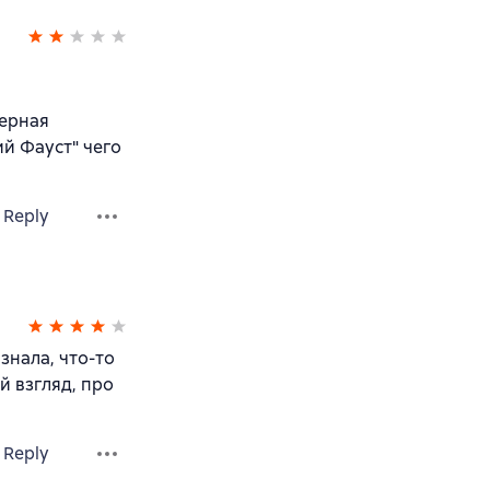
верная
ий Фауст" чего
Reply
знала, что-то
й взгляд, про
Reply