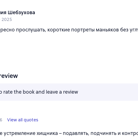
ия Шебзухова
e 2025
ресно прослушать, короткие портреты маньяков без угл
review
to rate the book and leave a review
6
View all quotes
е устремление хищника – подавлять, подчинять и контр