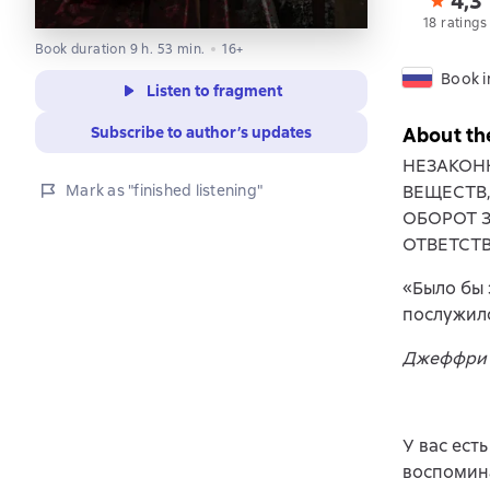
4,3
18 ratings
Book duration 9 h. 53 min.
16+
Book i
Listen to fragment
Subscribe to author’s updates
About th
НЕЗАКОН
Mark as "finished listening"
ВЕЩЕСТВ
ОБОРОТ 
ОТВЕТСТ
«Было бы 
послужило
Джеффри
У вас ест
воспомина