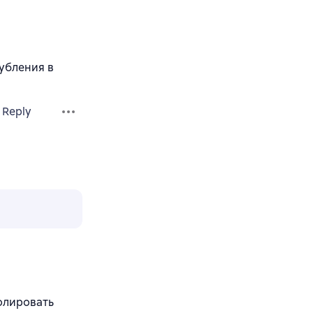
убления в
Reply
олировать