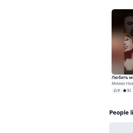
Любить мо
Микки Нок
Audio
Средн
3
2
People l