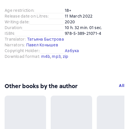
Age restriction
:
18+
Release date on Litres
:
11 March 2022
Writing date
:
2020
Duration
:
10 h. 32 min. 01 sec.
ISBN
:
978-5-389-21071-4
Translator
:
Татьяна Быстрова
Narrators
:
Павел Конышев
Copyright Holder:
:
Азбука
Download format
:
m4b
, 
mp3
, 
zip
Other books by the author
All