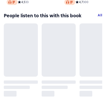
Audio
Audio
Средний рейтинг 4,5 на основе 33 оценок
4,5
33
Средний рейтинг 4,7 
4,7
300
People listen to this with this book
All