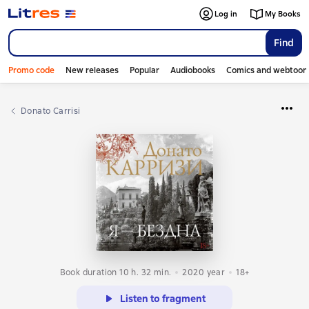
Log in
My Books
Find
Promo code
New releases
Popular
Audiobooks
Comics and webtoon
Donato Carrisi
Book duration 10 h. 32 min.
2020
year
18+
Listen to fragment