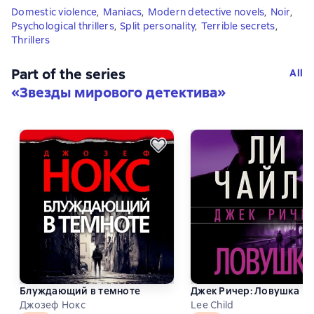
Domestic violence
,
Maniacs
,
Modern detective novels
,
Noir
,
Psychological thrillers
,
Split personality
,
Terrible secrets
,
Thrillers
Part of the series
All
«
Звезды мирового детектива
»
Блуждающий в темноте
Джек Ричер: Ловушка
Джозеф Нокс
Lee Child