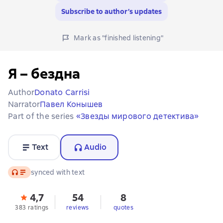
Subscribe to author’s updates
Mark as "finished listening"
Я – бездна
Author
Donato Carrisi
Narrator
Павел Конышев
Part of the series
«Звезды мирового детектива»
Text
Audio
Audio
synced with text
4,7
54
8
383 ratings
reviews
quotes