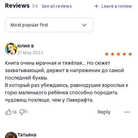
Reviews
,
54 reviews
54
See all reviews
Leave a review
Most popular first
юлия в
21 May 2022
Книга очень мрачная и тяжёлая… Но сюжет
захватывающий, держит в напряжении до самой
последней буквы.
В который раз убеждаюсь, равнодушие взрослых к
горю маленького ребёнка способно породить
чудовищ похлеще, чем у Лавкрафта.
Reply
16
1
Татьяна