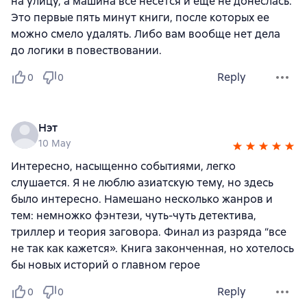
на улицу, а машина все несется и еще не донеслась.
Это первые пять минут книги, после которых ее
можно смело удалять. Либо вам вообще нет дела
до логики в повествовании.
Reply
0
0
Нэт
10 May
Интересно, насыщенно событиями, легко
слушается. Я не люблю азиатскую тему, но здесь
было интересно. Намешано несколько жанров и
тем: немножко фэнтези, чуть-чуть детектива,
триллер и теория заговора. Финал из разряда “все
не так как кажется». Книга законченная, но хотелось
бы новых историй о главном герое
Reply
0
0