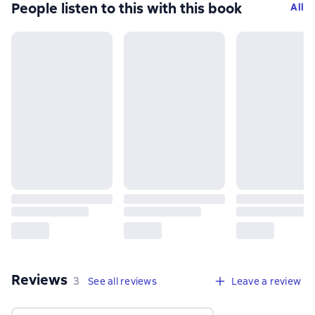
People listen to this with this book
All
Reviews
,
3 reviews
3
See all reviews
Leave a review