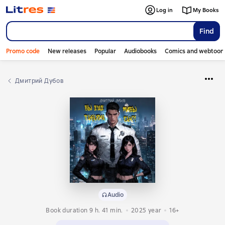
Log in
My Books
Find
Promo code
New releases
Popular
Audiobooks
Comics and webtoon
Дмитрий Дубов
Audio
Book duration 9 h. 41 min.
2025
year
16+