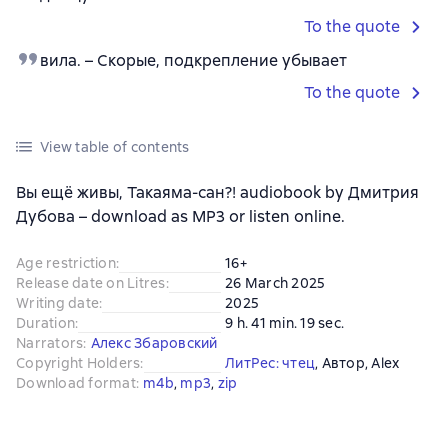
To the quote
вила. – Скорые, подкрепление убывает
To the quote
View table of contents
Вы ещё живы, Такаяма-сан?! audiobook by Дмитрия
Дубова – download as MP3 or listen online.
Age restriction
:
16+
Release date on Litres
:
26 March 2025
Writing date
:
2025
Duration
:
9 h. 41 min. 19 sec.
Narrators
:
Алекс Збаровский
Copyright Holders
:
ЛитРес: чтец
, 
Автор
, 
Alex
Download format
:
m4b
, 
mp3
, 
zip