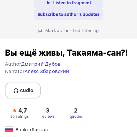
Listen to fragment
Subscribe to author’s updates
Mark as "finished listening"
Вы ещё живы, Такаяма-сан?!
Author
Дмитрий Дубов
Narrator
Алекс Збаровский
Audio
4,7
3
2
36 ratings
reviews
quotes
Book in Russian