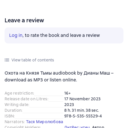
Leave a review
Log in
, to rate the book and leave a review
View table of contents
Охота на Князя Тьмы audiobook by Дианы Маш –
download as MP3 or listen online.
Age restriction
:
16+
Release date on Litres
:
17 November 2023
Writing date
:
2023
Duration
:
8 h. 31 min. 38 sec.
ISBN
:
978-5-535-55529-4
Narrators
:
Тася Миролюбова
Copyright Holders
:
ЛитРес: чтец
, 
Автор
, 