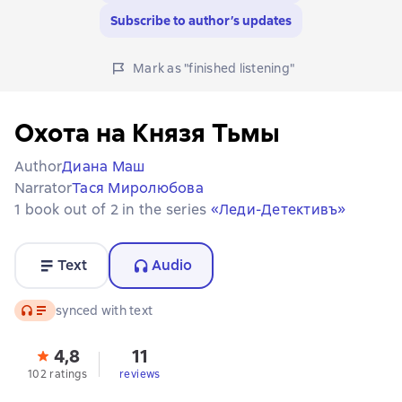
Subscribe to author’s updates
Mark as "finished listening"
Охота на Князя Тьмы
Author
Диана Маш
Narrator
Тася Миролюбова
1 book out of 2 in the series
«Леди-Детективъ»
Text
Audio
Audio
synced with text
4,8
11
102 ratings
reviews