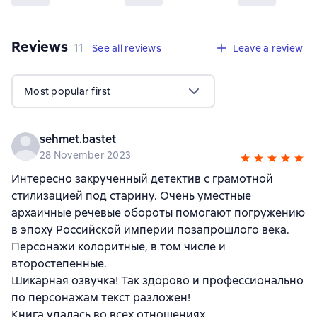
Reviews
,
11 reviews
11
See all reviews
Leave a review
Most popular first
sehmet.bastet
28 November 2023
Интересно закрученный детектив с грамотной
стилизацией под старину. Очень уместные
архаичные речевые обороты помогают погружению
в эпоху Российской империи позапрошлого века.
Персонажи колоритные, в том числе и
второстепенные.
Шикарная озвучка! Так здорово и профессионально
по персонажам текст разложен!
Книга удалась во всех отношениях.