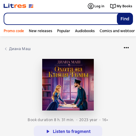
Log in
My Books
Find
Promo code
New releases
Popular
Audiobooks
Comics and webtoon
Диана Маш
Book duration 8 h. 31 min.
2023
year
16+
Listen to fragment