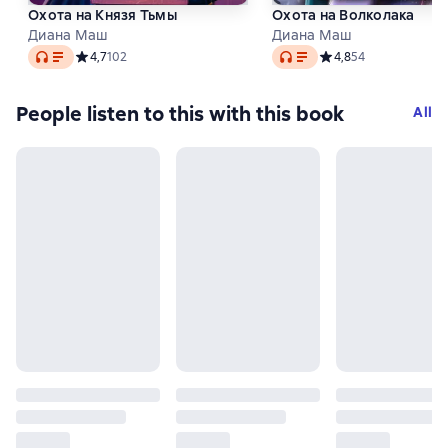
Охота на Князя Тьмы
Охота на Волколака
Диана Маш
Диана Маш
Audio
Audio
Средний рейтинг 4,7 на основе 102 оценок
4,7
102
Средний рейтинг 4,8 
4,8
54
People listen to this with this book
All