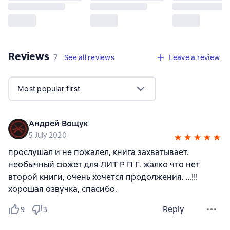
Reviews
,
7 reviews
7
See all reviews
Leave a review
Most popular first
Андрей Вощук
5 July 2020
прослушал и не пожалел, книга захватывает.
необычный сюжет для ЛИТ Р П Г. жалко что нет
второй книги, очень хочется продолжения. …!!!
хорошая озвучка, спасибо.
Reply
9
3