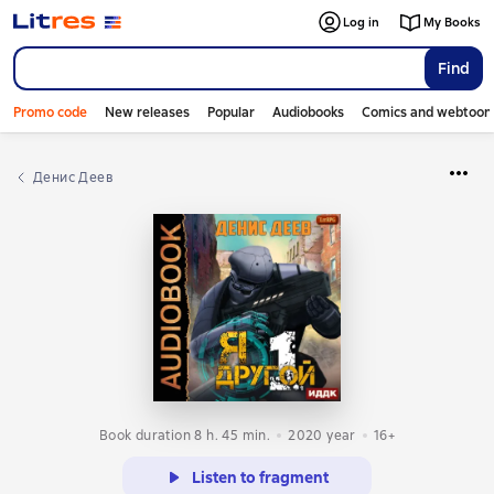
Log in
My Books
Find
Promo code
New releases
Popular
Audiobooks
Comics and webtoon
Денис Деев
Book duration 8 h. 45 min.
2020
year
16+
Listen to fragment