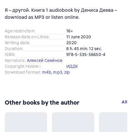
Я – другой. Книга 1 audiobook by Дениса Деева –
download as MP3 or listen online.
Age restriction
:
16+
Release date on Litres
:
11 June 2020
Writing date
:
2020
Duration
:
8 h. 45 min. 12 sec.
ISBN
:
978-5-535-56650-4
Narrators
:
Алексей Семёнов
Copyright Holder:
:
ИДДК
Download format
:
m4b
, 
mp3
, 
zip
Other books by the author
All