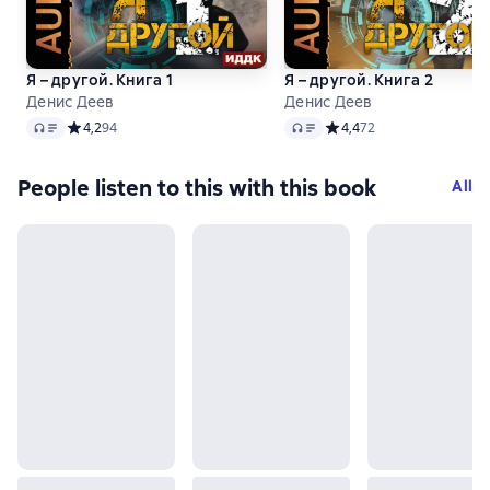
Я – другой. Книга 1
Я – другой. Книга 2
Денис Деев
Денис Деев
Audio
Audio
Средний рейтинг 4,2 на основе 94 оценок
4,2
94
Средний рейтинг 4,4 на 
4,4
72
People listen to this with this book
All