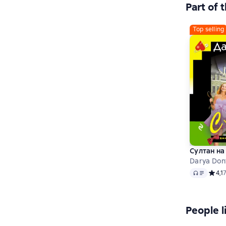
Part of 
Top selling
Султан на
Darya Don
Audio
Средн
4,1
People l