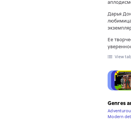
аплодисме
Дарья Дон
любимица
экземпляр
Ее творче
увереннос
View tab
Genres a
Adventurous
Modern dete