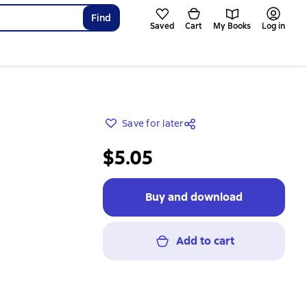
Find
Saved
Cart
My Books
Log in
Save for later
$5.05
Buy and download
Add to cart