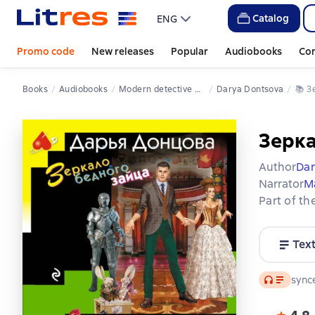
Catalog
ENG
Promo code
New releases
Popular
Audiobooks
Co
Books
Audiobooks
Modern detective novels
Darya Dontsova
📚 
Зерка
Author
Dar
Narrator
М
Part of th
Tex
Audio
synce