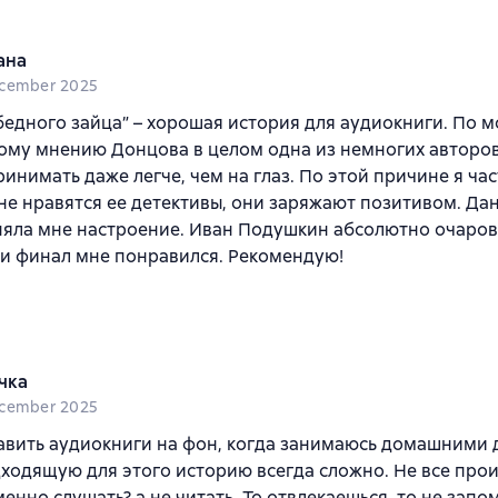
ана
cember 2025
бедного зайца” – хорошая история для аудиокниги. По 
му мнению Донцова в целом одна из немногих авторов
ринимать даже легче, чем на глаз. По этой причине я ча
не нравятся ее детективы, они заряжают позитивом. Да
яла мне настроение. Иван Подушкин абсолютно очаров
и финал мне понравился. Рекомендую!
чка
cember 2025
вить аудиокниги на фон, когда занимаюсь домашними 
ходящую для этого историю всегда сложно. Не все про
енно слушать? а не читать. То отвлекаешься, то не запо