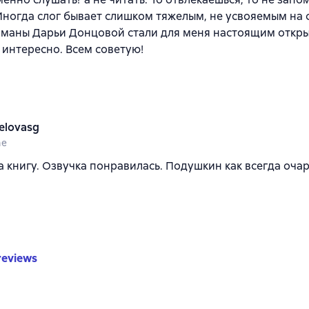
Иногда слог бывает слишком тяжелым, не усвояемым на с
оманы Дарьи Донцовой стали для меня настоящим откры
и интересно. Всем советую!
elovasg
ne
а книгу. Озвучка понравилась. Подушкин как всегда оча
reviews