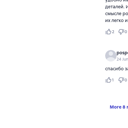
деталей. 
смысле р
их легко 
2
0
posp
24 Ju
спасибо з
1
0
More 8 