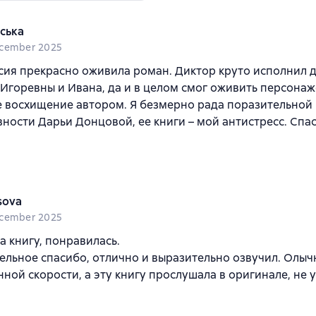
ська
cember 2025
ия прекрасно оживила роман. Диктор круто исполнил 
Игоревны и Ивана, да и в целом смог оживить персона
 восхищение автором. Я безмерно рада поразительной
ности Дарьи Донцовой, ее книги – мой антистресс. Спа
sova
cember 2025
а книгу, понравилась.
ельное спасибо, отлично и выразительно озвучил. Олы
ной скорости, а эту книгу прослушала в оригинале, не у