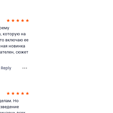
моему
, которую на
сто включаю ее
нная новинка
ателен, сюжет
Reply
делам. Но
изведение
минаешь всех