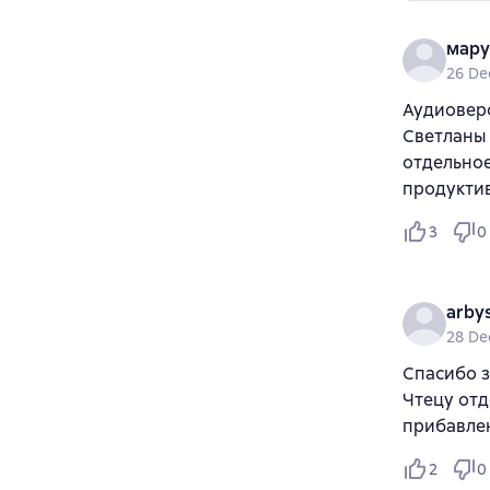
мару
26 De
Аудиоверс
Светланы 
отдельное
продуктив
3
0
arby
28 De
Спасибо з
Чтецу отд
прибавлен
2
0