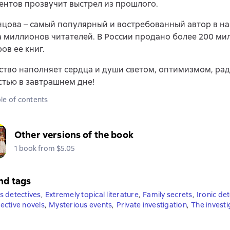
нтов прозвучит выстрел из прошлого.
цова – самый популярный и востребованный автор в на
 миллионов читателей. В России продано более 200 ми
ов ее книг.
ство наполняет сердца и души светом, оптимизмом, рад
тью в завтрашнем дне!
le of contents
Other versions of the book
1 book from $5.05
nd tags
 detectives
,
Extremely topical literature
,
Family secrets
,
Ironic de
ctive novels
,
Mysterious events
,
Private investigation
,
The investi