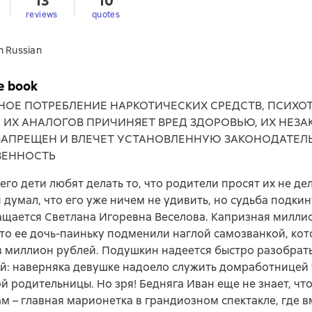
13
10
reviews
quotes
n Russian
e book
НОЕ ПОТРЕБЛЕНИЕ НАРКОТИЧЕСКИХ СРЕДСТВ, ПСИХ
, ИХ АНАЛОГОВ ПРИЧИНЯЕТ ВРЕД ЗДОРОВЬЮ, ИХ НЕЗ
ЗАПРЕЩЕН И ВЛЕЧЕТ УСТАНОВЛЕННУЮ ЗАКОНОДАТЕЛ
ВЕННОСТЬ
его дети любят делать то, что родители просят их не де
думал, что его уже ничем не удивить, но судьба подкин
ащается Светлана Игоревна Веселова. Капризная милл
что ее дочь-паиньку подменили наглой самозванкой, кот
 миллион рублей. Подушкин надеется быстро разобрать
: наверняка девушке надоело служить домработницей 
й родительницы. Но зря! Бедняга Иван еще не знает, чт
ам – главная марионетка в грандиозном спектакле, где 