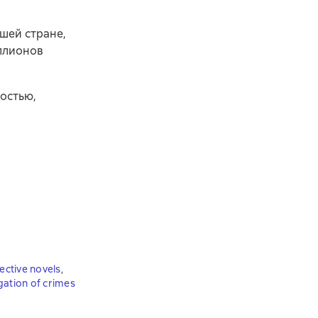
шей стране,
ллионов
остью,
tective novels
,
gation of crimes