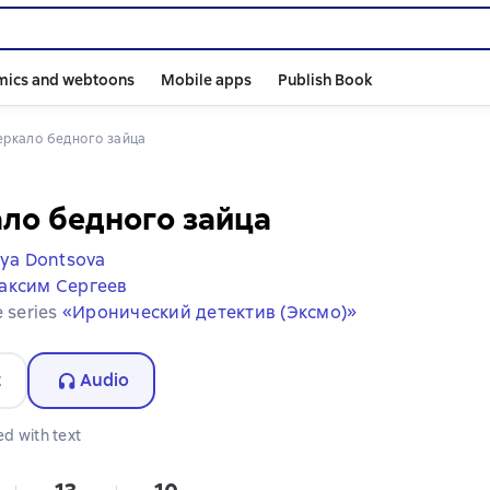
mics and webtoons
Mobile apps
Publish Book
Зеркало бедного зайца
ло бедного зайца
ya Dontsova
аксим Сергеев
e series
«Иронический детектив (Эксмо)»
t
Audio
d with text