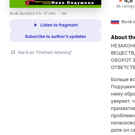
4,8
96 ratings
Book duration 5 h. 27 min.
16+
Book i
Listen to fragment
Subscribe to author’s updates
About th
НЕЗАКОН
Mark as "finished listening"
ВЕЩЕСТВ
ОБОРОТ 
ОТВЕТСТ
Больше вс
Подушкин 
нему обр
уверяет, 
прихватив
проблемой
неласково
деле он с