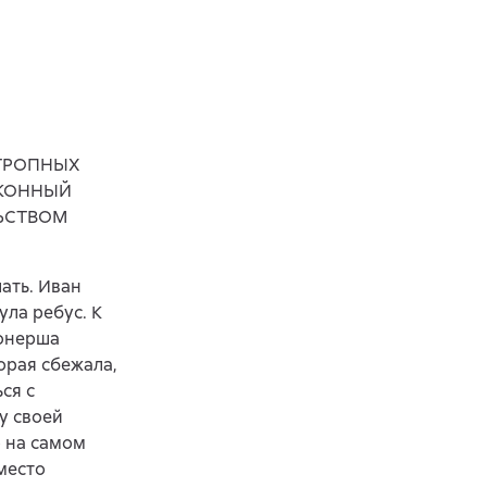
ОТРОПНЫХ
АКОННЫЙ
ЬСТВОМ
лать. Иван
ула ребус. К
ионерша
орая сбежала,
ся с
у своей
о на самом
вместо