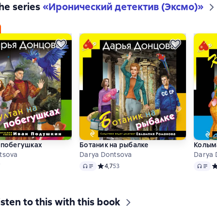
the series
«
Иронический детектив (Эксмо)
»
 побегушках
Ботаник на рыбалке
Колым
tsova
Darya Dontsova
Darya 
Audio
Audio
ий рейтинг 4,1 на основе 7 оценок
7
Средний рейтинг 4,7 на основе 53 оцено
4,7
53
С
isten to this with this book