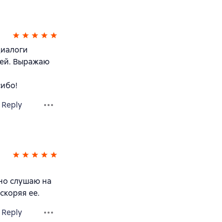
диалоги
жей. Выражаю
сибо!
Reply
чно слушаю на
скоряя ее.
Reply