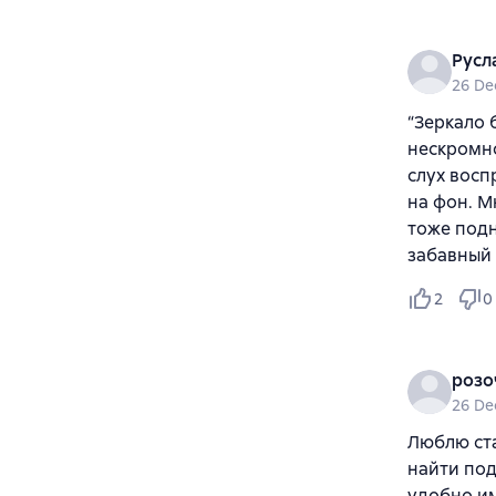
Русл
26 De
“Зеркало 
нескромно
слух восп
на фон. М
тоже подн
забавный 
2
0
розо
26 De
Люблю ста
найти под
удобно им