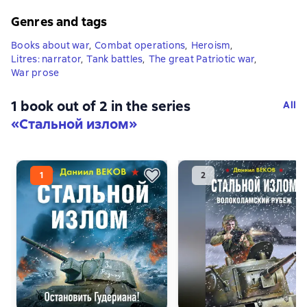
Genres and tags
Books about war
,
Combat operations
,
Heroism
,
Litres: narrator
,
Tank battles
,
The great Patriotic war
,
War prose
1 book out of 2 in the series
All
«Стальной излом»