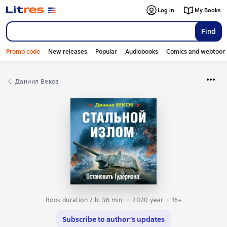
Log in
My Books
Find
Promo code
New releases
Popular
Audiobooks
Comics and webtoon
Даниил Веков
Book duration 7 h. 36 min.
2020
year
16+
Subscribe to author’s updates