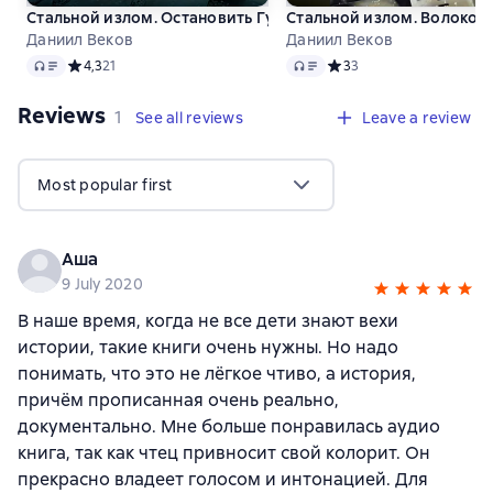
Стальной излом. Остановить Гудериана!
Стальной излом. Волокол
Даниил Веков
Даниил Веков
Audio
Audio
Средний рейтинг 4,3 на основе 21 оценок
4,3
21
Средний рейтинг 3 на ос
3
3
Reviews
,
1 review
1
See all reviews
Leave a review
Most popular first
Аша
9 July 2020
В наше время, когда не все дети знают вехи
истории, такие книги очень нужны. Но надо
понимать, что это не лёгкое чтиво, а история,
причём прописанная очень реально,
документально. Мне больше понравилась аудио
книга, так как чтец привносит свой колорит. Он
прекрасно владеет голосом и интонацией. Для