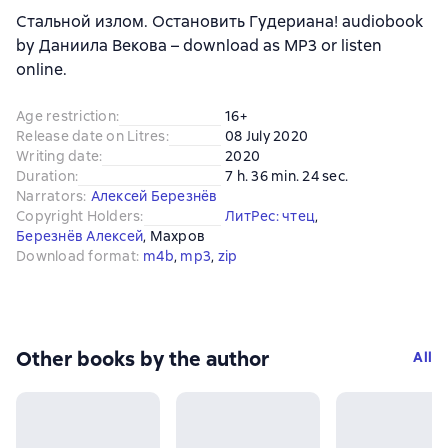
Стальной излом. Остановить Гудериана! audiobook
by Даниила Векова – download as MP3 or listen
online.
Age restriction
:
16+
Release date on Litres
:
08 July 2020
Writing date
:
2020
Duration
:
7 h. 36 min. 24 sec.
Narrators
:
Алексей Березнёв
Copyright Holders
:
ЛитРес: чтец
, 
Березнёв Алексей
, 
Махров
Download format
:
m4b
, 
mp3
, 
zip
Other books by the author
All