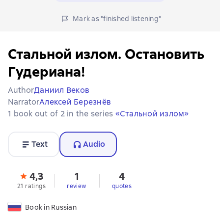
Mark as "finished listening"
Стальной излом. Остановить
Гудериана!
Author
Даниил Веков
Narrator
Алексей Березнёв
1 book out of 2 in the series
«Стальной излом»
Text
Audio
4,3
1
4
21 ratings
review
quotes
Book in Russian