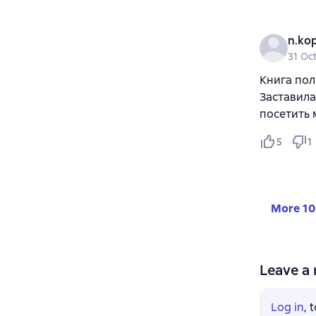
n.ko
31 Oc
Книга пол
Заставила
посетить 
5
1
More 10
Leave a 
Log in
, 