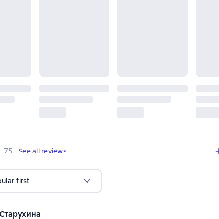
,
75 reviews
75
See all reviews
lar first
Старухина