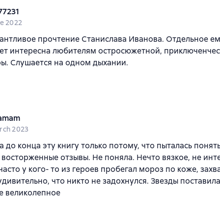
77231
ne 2022
антливое прочтение Станислава Иванова. Отдельное ем
дет интересна любителям остросюжетной, приключенче
ы. Слушается на одном дыхании.
iamam
rch 2023
 до конца эту книгу только потому, что пыталась понять 
 восторженные отзывы. Не поняла. Нечто вязкое, не инт
асто у кого- то из героев пробегал мороз по коже, зах
удивительно, что никто не задохнулся. Звезды поставила
е великолепное