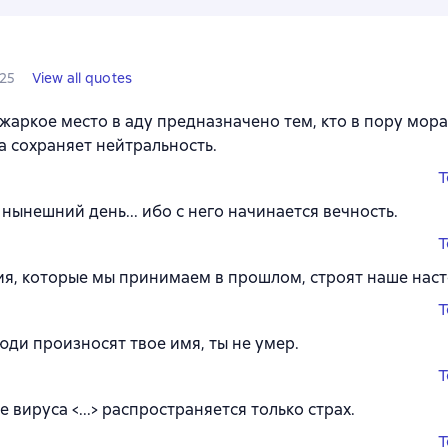
25
View all quotes
жаркое место в аду предназначено тем, кто в пору мор
а сохраняет нейтральность.
T
нынешний день... ибо с него начинается вечность.
T
я, которые мы принимаем в прошлом, строят наше нас
T
юди произносят твое имя, ты не умер.
T
е вируса <...> распространяется только страх.
T