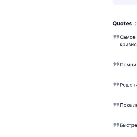
Quotes
2
Самое 
кризис
Помни 
Решени
Пока л
Быстре