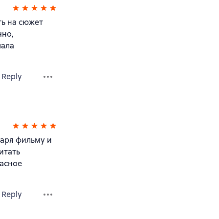
ть на сюжет
чно,
шала
Reply
даря фильму и
итать
расное
Reply