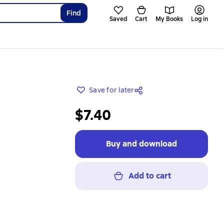
Find
Saved
Cart
My Books
Log in
Save for later
$7.40
Buy and download
Add to cart