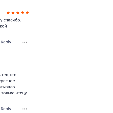
у спасибо.
ской
Reply
тех, кто
ересное.
ватывало
 только чтецу.
Reply