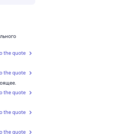
ального
o the quote
o the quote
тоящее.
o the quote
o the quote
o the quote