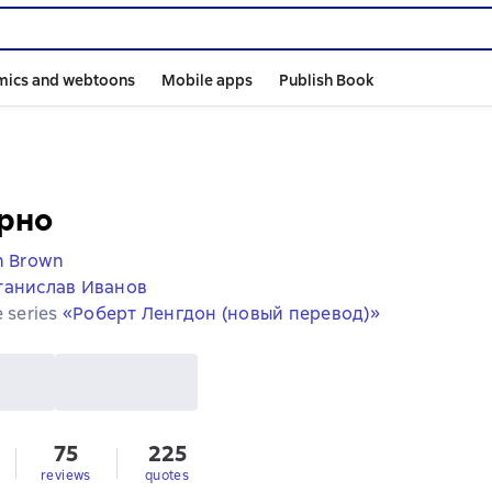
mics and webtoons
Mobile apps
Publish Book
рно
n Brown
танислав Иванов
e series
«Роберт Ленгдон (новый перевод)»
75
225
reviews
quotes