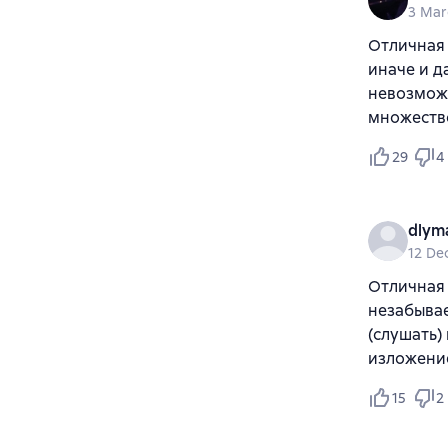
3 Mar
Отличная 
иначе и д
невозможн
множество
29
4
dlym
12 De
Отличная 
незабывае
(слушать)
изложение
15
2