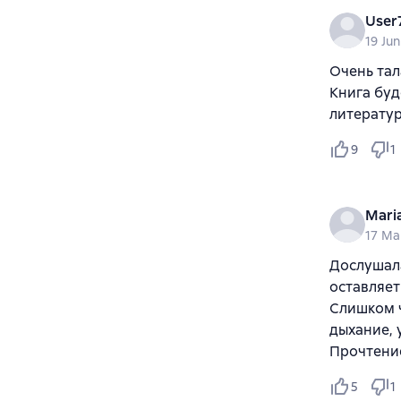
User
19 Ju
Очень тал
Книга бу
литератур
9
1
Mar
17 Ma
Дослушала
оставляет
Слишком ч
дыхание, 
Прочтени
5
1