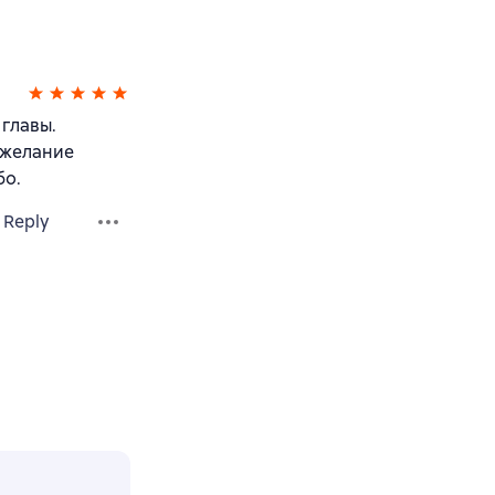
главы.
 желание
бо.
Reply