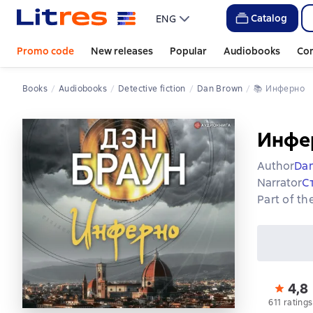
Catalog
ENG
Promo code
New releases
Popular
Audiobooks
Co
Books
Audiobooks
Detective fiction
Dan Brown
📚 
Инферно
Инфе
Author
Da
Narrator
С
Part of th
4,8
611 ratings