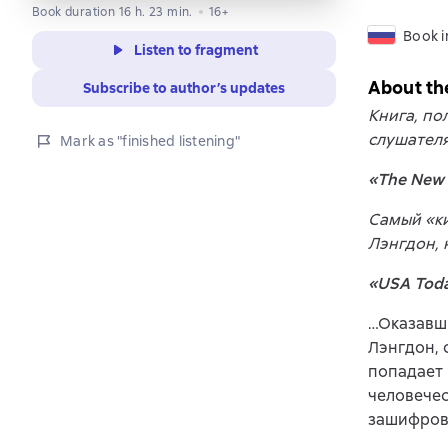
Book duration 16 h. 23 min.
16+
Book i
Listen to fragment
About th
Subscribe to author’s updates
Книга, по
слушателя
Mark as "finished listening"
«The New 
Самый «ки
Лэнгдон, 
«USA Tod
…Оказавш
Лэнгдон, 
попадает 
человечес
зашифров