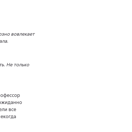
озно вовлекает
ала.
ь. Не только
рофессор
еожиданно
ели все
некогда