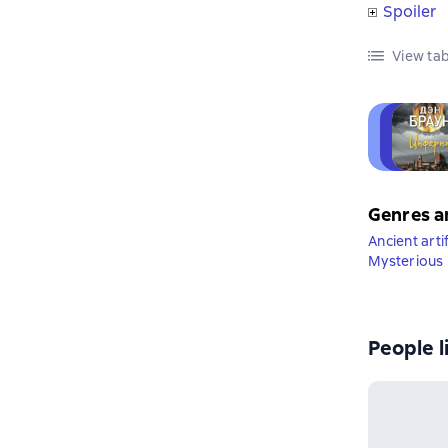
Spoiler
View tab
Genres a
Ancient arti
Mysterious
People l