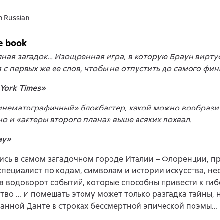
n Russian
e book
лная загадок… Изощренная игра, в которую Браун вирту
 с первых же ее слов, чтобы не отпустить до самого фин
York Times»
нематографичный» блокбастер, какой можно вообразит
но и «актеры второго плана» выше всяких похвал.
ay»
ись в самом загадочном городе Италии – Флоренции, п
специалист по кодам, символам и истории искусства, н
в водоворот событий, которые способны привести к гиб
тво … И помешать этому может только разгадка тайны, 
анной Данте в строках бессмертной эпической поэмы…