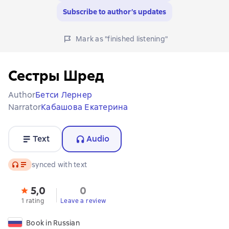
Subscribe to author’s updates
Mark as "finished listening"
Сестры Шред
Author
Бетси Лернер
Narrator
Кабашова Екатерина
Text
Audio
Audio
synced with text
5,0
0
1 rating
Leave a review
Book in Russian