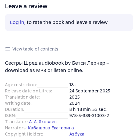
Leave a review
Log in
, to rate the book and leave a review
View table of contents
Сестры Шред audiobook by Бетси Лернер –
download as MP3 or listen online.
Age restriction
:
18+
Release date on Litres
:
24 September 2025
Translation date
:
2025
Writing date
:
2024
Duration
:
8 h. 18 min. 53 sec.
ISBN
:
978-5-389-31003-2
Translator
:
А. А. Яковлев
Narrators
:
Кабашова Екатерина
Copyright Holder:
:
Азбука