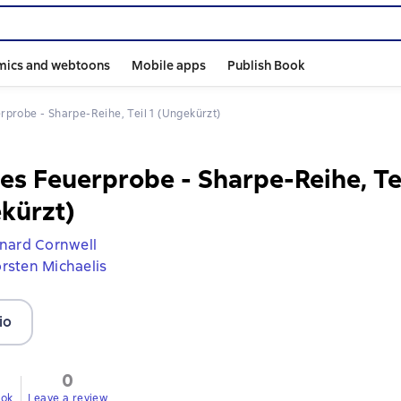
mics and webtoons
Mobile apps
Publish Book
rprobe - Sharpe-Reihe, Teil 1 (Ungekürzt)
es Feuerprobe - Sharpe-Reihe, Tei
kürzt)
nard Cornwell
rsten Michaelis
io
0
ook
Leave a review