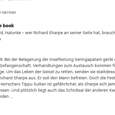
in German
e book
ld, Halunke – wer Richard Sharpe an seiner Seite hat, brauch
n
99. Bei der Belagerung der Inselfestung Seringapatam gerät e
in Gefangenschaft. Verhandlungen zum Austausch kommen für
age. Um das Leben der Geisel zu retten, senden sie stattdes
ichard Sharpe aus. Er soll den Mann befreien. Doch die Fes
Herrschers Tippu Sultan ist gefährlicher, als Sharpe sich jem
ssen. Und plötzlich liegt auch das Schicksal der anderen K
nden …