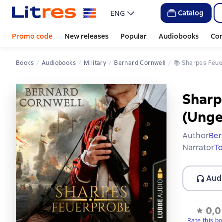
Catalog
ENG
Promo code
New releases
Popular
Audiobooks
Co
Books
Audiobooks
Military
Bernard Cornwell
📚 
Sharpes Feue
Sharp
(Unge
Author
Ber
Narrator
To
Aud
0,0
Rate this b