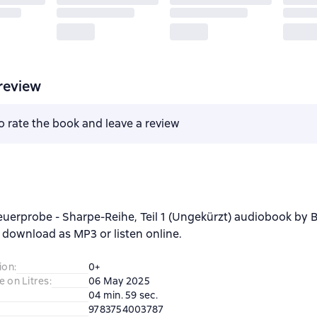
review
to rate the book and leave a review
uerprobe - Sharpe-Reihe, Teil 1 (Ungekürzt) audiobook by 
 download as MP3 or listen online.
ion
:
0+
e on Litres
:
06 May 2025
04 min. 59 sec.
9783754003787