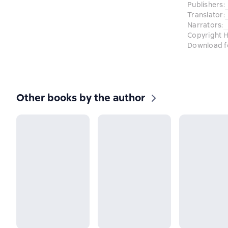
Publishers
:
Translator
:
Narrators
:
Copyright H
Download f
Other books by the author