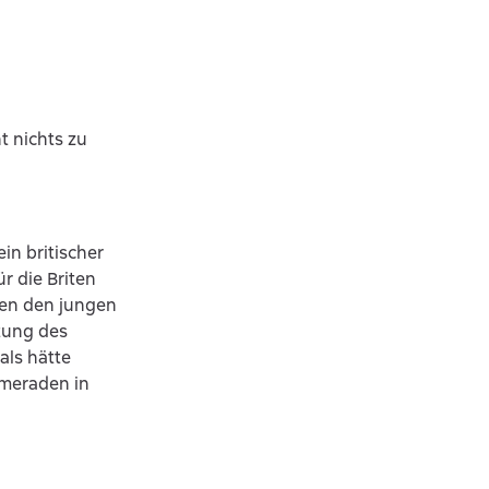
t nichts zu
in britischer
 die Briten
sen den jungen
tung des
als hätte
ameraden in