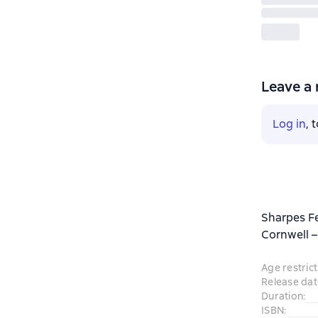
Leave a 
Log in
, 
Sharpes Fe
Cornwell –
Age restrict
Release dat
Duration
:
ISBN
: