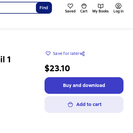
Find
Saved
Cart
My Books
Log in
Save for later
l 1
$23.10
Buy and download
Add to cart