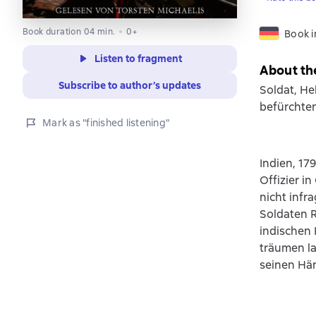
Book duration 04 min.
0+
Book 
Listen to fragment
About th
Subscribe to author’s updates
Soldat, He
befürchte
Mark as "finished listening"
Indien, 17
Offizier 
nicht infr
Soldaten R
indischen 
träumen la
seinen Hä