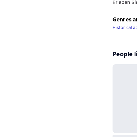
Erleben Si
Genres a
Historical 
People l