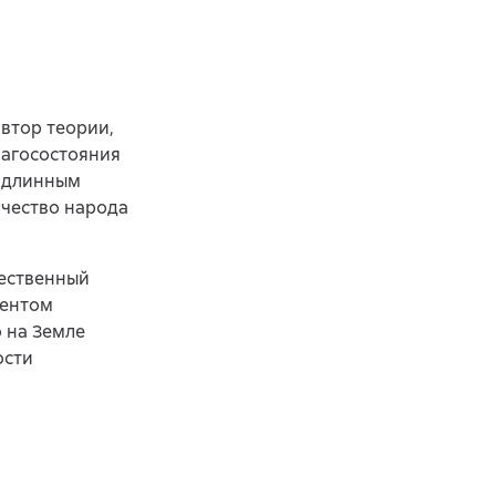
автор теории,
лагосостояния
подлинным
ичество народа
ественный
дентом
о на Земле
ости