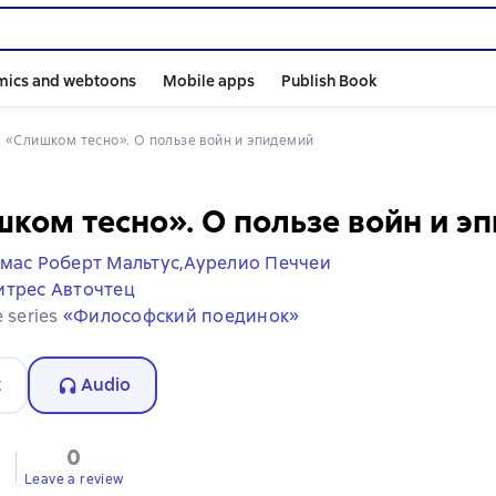
mics and webtoons
Mobile apps
Publish Book
 
«Слишком тесно». О пользе войн и эпидемий
ком тесно». О пользе войн и э
мас Роберт Мальтус,
Аурелио Печчеи
итрес Авточтец
e series
«Философский поединок»
t
Audio
0
Leave a review