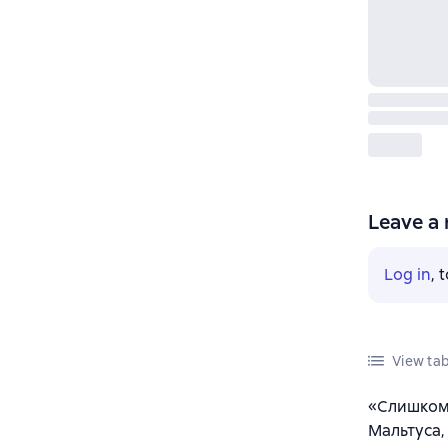
Leave a 
Log in
, 
View tab
«Слишком 
Мальтуса, 