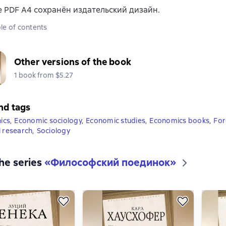
 PDF A4 сохранён издательский дизайн.
le of contents
Other versions of the book
1 book from $5.27
nd tags
ics
,
Economic sociology
,
Economic studies
,
Economics books
,
For
l research
,
Sociology
the series
«
Философский поединок
»