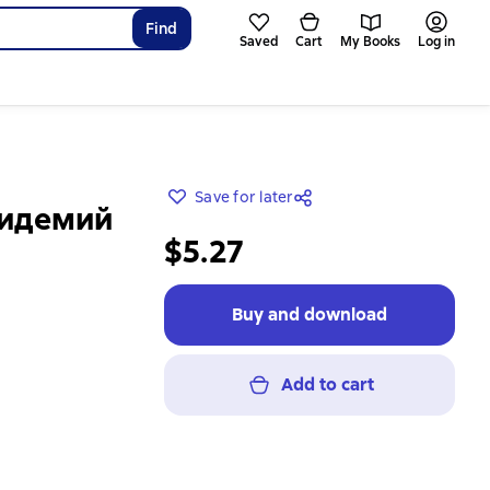
Find
Saved
Cart
My Books
Log in
Save for later
пидемий
$5.27
Buy and download
Add to cart