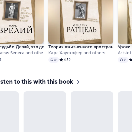
судьбе. Делай, что должно, и будь что будет!
Теория «жизненного пространства»
Уроки 
naeus Seneca and others
Карл Хаусхофер and others
Aristot
Audio
Audio
ий рейтинг 4,6 на основе 5 оценок
5
Средний рейтинг 4,5 на основе 2 оценок
4,5
2
С
isten to this with this book