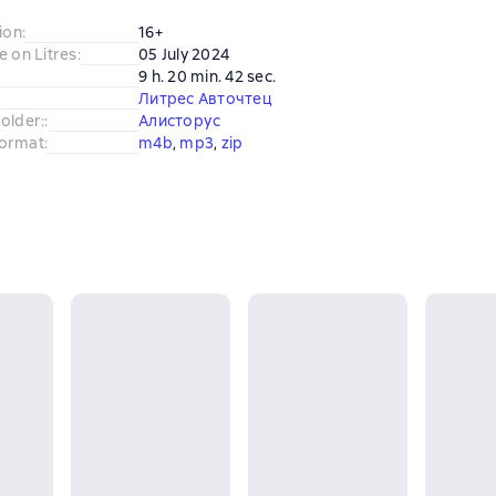
ion
:
16+
e on Litres
:
05 July 2024
9 h. 20 min. 42 sec.
Литрес Авточтец
older:
:
Алисторус
ormat
:
m4b
, 
mp3
, 
zip