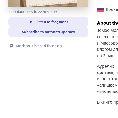
Book i
Book duration 9 h. 20 min.
16+
Listen to fragment
About th
Томас Мал
Subscribe to author’s updates
согласно 
и массово
Mark as "finished listening"
благом дл
на Земле,
Аурелио 
деятель, 
известног
«слишком 
человечес
В книге п