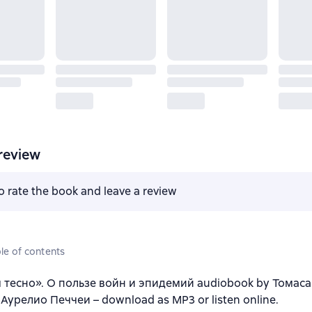
review
to rate the book and leave a review
le of contents
тесно». О пользе войн и эпидемий audiobook by Томаса
Аурелио Печчеи – download as MP3 or listen online.