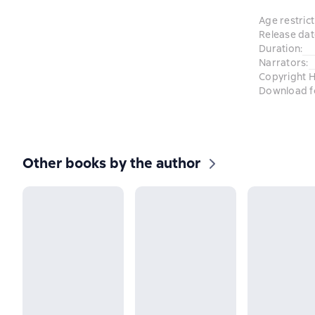
Age restrict
Release dat
Duration
:
Narrators
:
Copyright H
Download f
Other books by the author