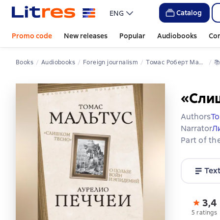
Catalog
ENG
Promo code
New releases
Popular
Audiobooks
Co
Books
Audiobooks
Foreign journalism
Томас Роберт Мальтус
📚
«Слиш
Authors
То
Narrator
Л
Part of th
Tex
3,4
5 ratings