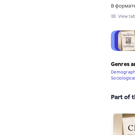
В формате
View tab
Genres a
Demograph
Sociologica
Part of 