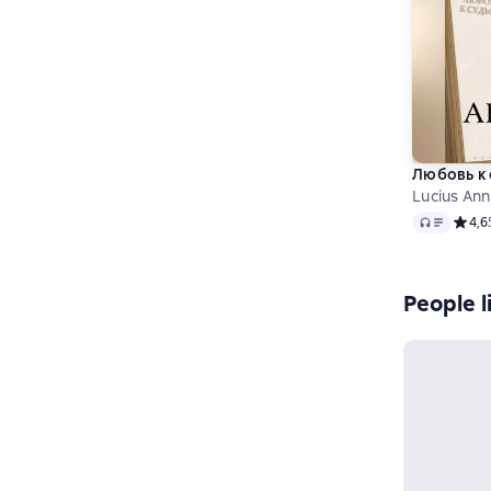
Любовь к 
Lucius An
Audio
Средн
4,6
People l