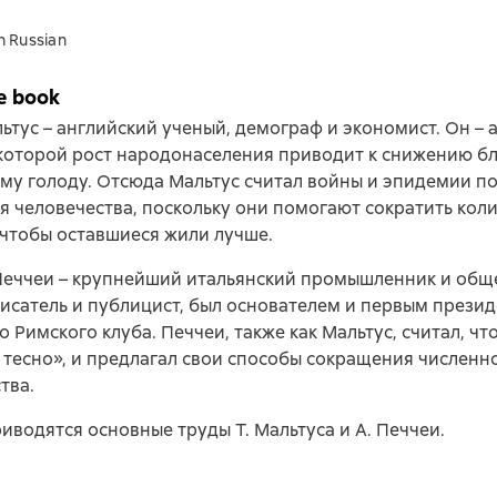
n Russian
e book
ьтус – английский ученый, демограф и экономист. Он – 
которой рост народонаселения приводит к снижению б
му голоду. Отсюда Мальтус считал войны и эпидемии 
я человечества, поскольку они помогают сократить кол
 чтобы оставшиеся жили лучше.
Печчеи – крупнейший итальянский промышленник и общ
писатель и публицист, был основателем и первым прези
о Римского клуба. Печчеи, также как Мальтус, считал, чт
тесно», и предлагал свои способы сокращения численн
тва.
риводятся основные труды Т. Мальтуса и А. Печчеи.