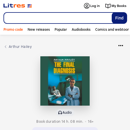
Log in
My Books
Find
Promo code
New releases
Popular
Audiobooks
Comics and webtoon
Arthur Hailey
Audio
Book duration 14 h. 08 min.
16+