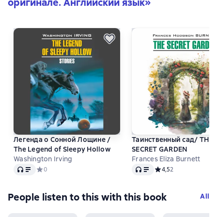
оригинале. Английский язык
»
Легенда о Сонной Лощине /
Таинственный сад/ THE
The Legend of Sleepy Hollow
SECRET GARDEN
Washington Irving
Frances Eliza Burnett
Audio
Audio
Средний рейтинг 0 на основе 0 оценок
0
Средний рейтинг 4,5 
4,5
2
People listen to this with this book
All