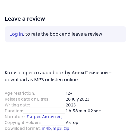
Leave a review
Log in
, to rate the book and leave a review
Кот и эспрессо audiobook by Анны Пейчевой –
download as MP3 or listen online.
Age restriction
:
12+
Release date on Litres
:
28 July 2023
Writing date
:
2023
Duration
:
1 h. 58 min. 02 sec.
Narrators
:
Литрес Авточтец
Copyright Holder:
:
Автор
Download format
:
m4b
, 
mp3
, 
zip