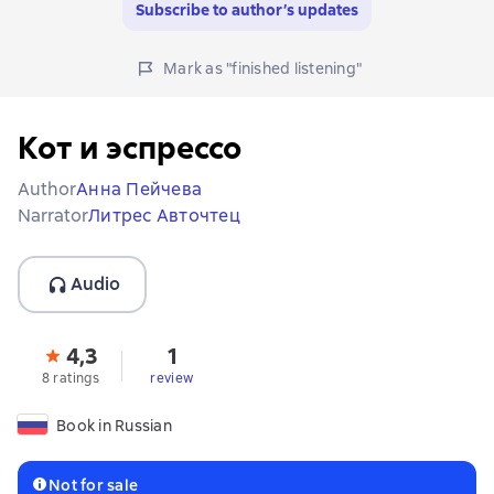
Subscribe to author’s updates
Mark as "finished listening"
Кот и эспрессо
Author
Анна Пейчева
Narrator
Литрес Авточтец
Audio
4,3
1
8 ratings
review
Book in Russian
Not for sale