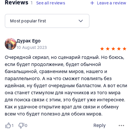
Reviews
,
1 review
1
See all reviews
Leave a review
Most popular first
Дурак Ego
10 August 2023
Очередной сериал, но сценарий годный. Но боюсь,
если будет продолжение, будет обычной
банальщиной, сравнением миров, нашего и
параллельного. А на что сможет повлиять без
идейная, ну будет очередным балластом. А вот если
она станет стимулом для научников из того мира
для поиска связи с этим, это будет уже интереснее.
Как и удачное открытие врат для связи и обмену
всем что будет полезно для обоих миров.
Reply
1
0