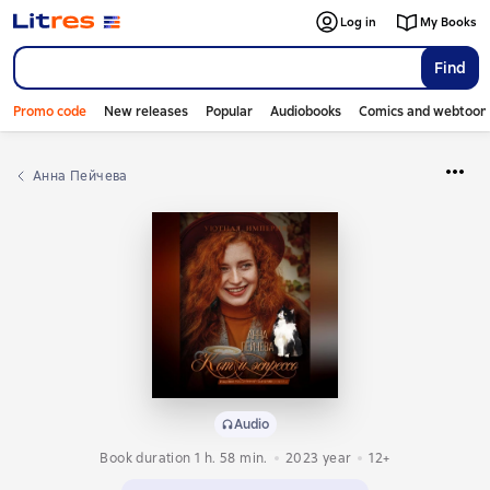
Log in
My Books
Find
Promo code
New releases
Popular
Audiobooks
Comics and webtoon
Анна Пейчева
Audio
Book duration 1 h. 58 min.
2023
year
12+