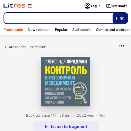
Log in
My Books
Find
Promo code
New releases
Popular
Audiobooks
Comics and webtoon
Alexander Friedmann
Book duration 11 h. 58 min.
2022
year
16+
Listen to fragment