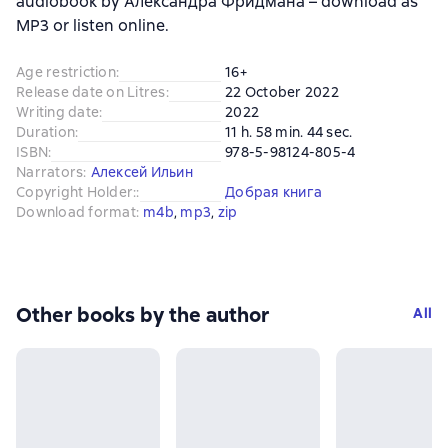
audiobook by Александра Фридмана – download as
MP3 or listen online.
Age restriction
:
16+
Release date on Litres
:
22 October 2022
Writing date
:
2022
Duration
:
11 h. 58 min. 44 sec.
ISBN
:
978-5-98124-805-4
Narrators
:
Алексей Ильин
Copyright Holder:
:
Добрая книга
Download format
:
m4b
, 
mp3
, 
zip
Other books by the author
All