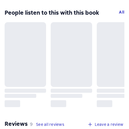
People listen to this with this book
All
Reviews
,
9 reviews
9
See all reviews
Leave a review