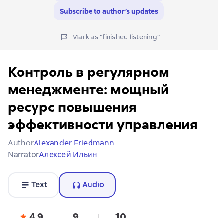
Subscribe to author’s updates
Mark as "finished listening"
Контроль в регулярном
менеджменте: мощный
ресурс повышения
эффективности управления
Author
Alexander Friedmann
Narrator
Алексей Ильин
Text
Audio
4,9
9
10