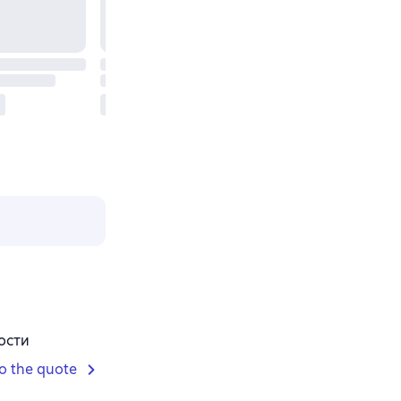
ости
o the quote