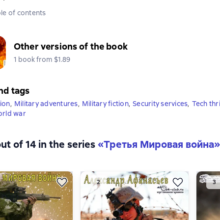
le of contents
Other versions of the book
1 book from $1.89
nd tags
ion
,
Military adventures
,
Military fiction
,
Security services
,
Tech thri
orld war
ut of 14 in the series
«Третья Мировая война»