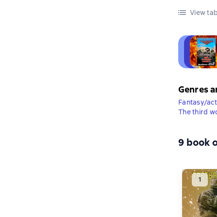
View tab
Genres a
Fantasy/act
The third w
9 book o