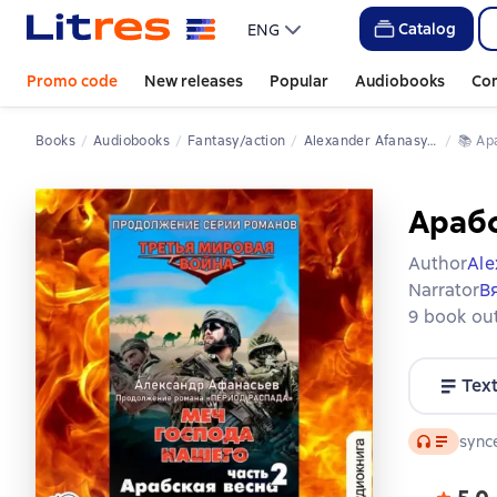
Catalog
ENG
Promo code
New releases
Popular
Audiobooks
Co
Books
Audiobooks
Fantasy/action
Alexander Afanasyev
📚 
А
Арабс
Author
Ale
Narrator
В
9 book out
Tex
Audio
synce