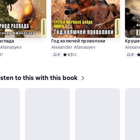
аспада
Год колючей проволоки
Круше
 Afanasyev
Alexander Afanasyev
Alexan
Audio
Audio
ий рейтинг 4,2 на основе 31 оценок
31
Средний рейтинг 4,5 на основе 12 оценок
4,5
12
С
isten to this with this book