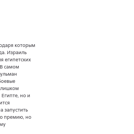
годаря которым
да. Израиль
ля египетских
 В самом
сульман
боевые
 слишком
Египте, но и
ится
а запустить
ю премию, но
ому