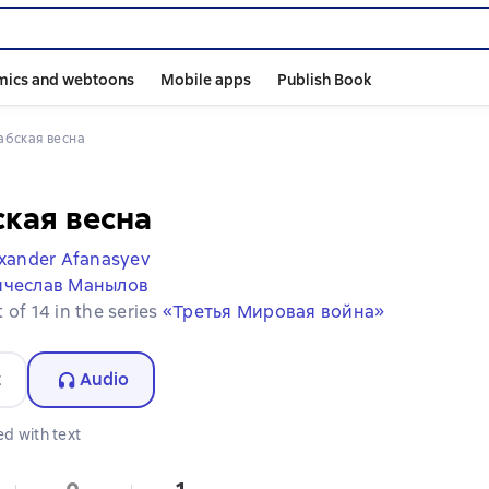
mics and webtoons
Mobile apps
Publish Book
рабская весна
кая весна
xander Afanasyev
ячеслав Манылов
 of 14 in the series
«Третья Мировая война»
t
Audio
d with text