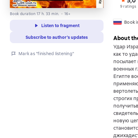
5,0
9 ratings
Book duration 17 h. 33 min.
16+
Book i
Listen to fragment
Subscribe to author’s updates
About th
Удар Изра
Mark as "finished listening"
как то уд
посылает 
военных г
Египте во
применяю
вертолеты
строгих п
получитьв
свидетель
новую цеп
становитс
джихадист