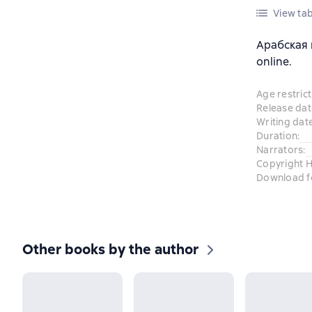
View tab
Арабская 
online.
Age restrict
Release dat
Writing dat
Duration
:
Narrators
:
Copyright H
Download f
Other books by the author