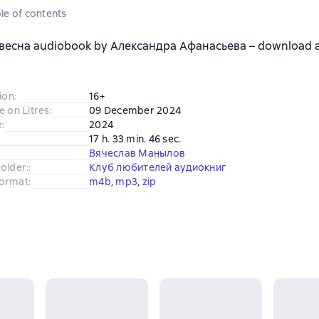
le of contents
весна audiobook by Александра Афанасьева – download as
ion
:
16+
e on Litres
:
09 December 2024
e
:
2024
17 h. 33 min. 46 sec.
Вячеслав Манылов
older:
:
Клуб любителей аудиокниг
ormat
:
m4b
, 
mp3
, 
zip