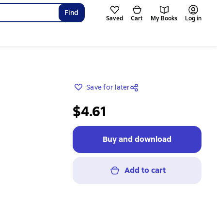
Find
Saved
Cart
My Books
Log in
Save for later
$4.61
Buy and download
Add to cart