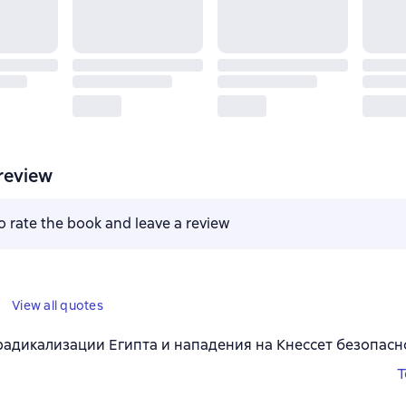
review
to rate the book and leave a review
View all quotes
радикализации Египта и нападения на Кнессет безопасн
T