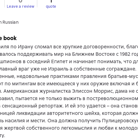
0
1
Leave a review
quote
n Russian
e book
иля по Ирану сломал все хрупкие договоренности, бла
авалось поддерживать мир на Ближнем Востоке с 1982 го
шпионов в соседний Египет и начинает понимать, что д
лавный враг уже не Израиль а собственные сограждане.
енные, недовольные практиками правления братьев-му
т по митингам все имеющееся у них оружие включая и 
. Американская журналистка Элиссон Моррис, дама не
равил, пытается не только выжить в постреволюционном 
 сенсационный репортаж. И ей это удается – она станов
ницей ликвидации авторитетного шейха, которая должн
ь насилия и мести. Она должна получить Пулицеровску
я жертвой собственного легкомыслия и любви к молод
у.