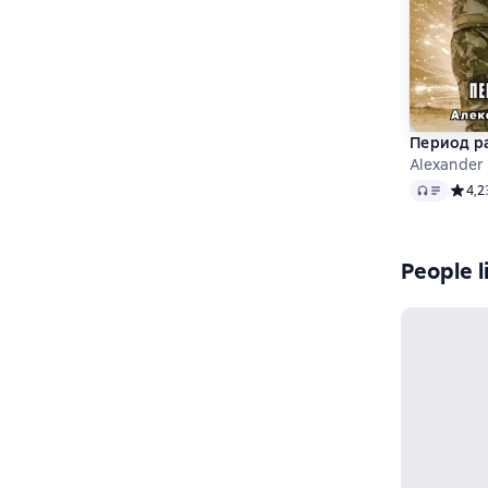
Период р
Alexander
Audio
Средн
4,2
People l