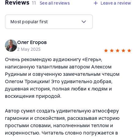
Reviews
,
11 reviews
11
See all reviews
Leave a review
Most popular first
Олег Егоров
2 May 2025
Очень рекомендую аудиокнигу «Егерь»,
написанную талантливым автором Алексом
Рудиным и озвученную замечательным чтецом
Олегом Троицким! Это удивительно добрая,
душевная история, полная любви к людям и
восхищения природой.
Автор сумел создать удивительную атмосферу
гармонии и спокойствия, рассказывая историю
простыми словами, наполненными теплом и
искренностью. Читатель словно погружается в