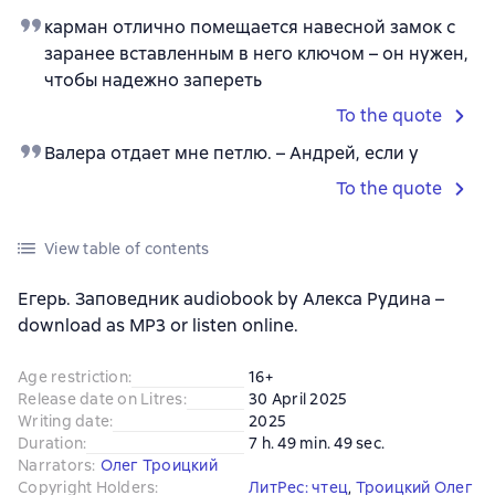
карман отлично помещается навесной замок с
заранее вставленным в него ключом – он нужен,
чтобы надежно запереть
To the quote
Валера отдает мне петлю. – Андрей, если у
To the quote
View table of contents
Егерь. Заповедник audiobook by Алекса Рудина –
download as MP3 or listen online.
Age restriction
:
16+
Release date on Litres
:
30 April 2025
Writing date
:
2025
Duration
:
7 h. 49 min. 49 sec.
Narrators
:
Олег Троицкий
Copyright Holders
:
ЛитРес: чтец
, 
Троицкий Олег