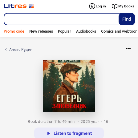
Log in
My Books
Find
Promo code
New releases
Popular
Audiobooks
Comics and webtoon
Алекс Рудин
Book duration 7 h. 49 min.
2025
year
16+
Listen to fragment