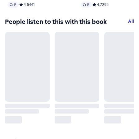
Audio
Audio
Средний рейтинг 4,6 на основе 441 оценок
4,6
441
Средний рейтинг 4,7 на 
4,7
292
People listen to this with this book
All