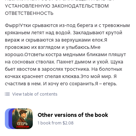
УСТАНОВЛЕННУЮ ЗАКОНОДАТЕЛЬСТВОМ
ОТВЕТСТВЕННОСТЬ
Фырр!Утки срываются из-под берега и с тревожным
кряканьем летят над водой. Закладывают крутой
вираж и скрываются за верхушками елок.Я
провожаю их взглядом и улыбаюсь.Мне
хорошо.Отсветы костра медными бликами пляшут
на сосновых стволах. Пахнет дымом и ухой. Щука
бьет хвостом в зарослях тростника. На болотных
кочках краснеет спелая клюква.Это мой мир. Я
счастлив в нем. И хочу его сохранить.Я – егерь.
View table of contents
Other versions of the book
1 book from $2.08