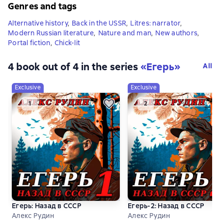
Genres and tags
Alternative history
,
Back in the USSR
,
Litres: narrator
,
Modern Russian literature
,
Nature and man
,
New authors
,
Portal fiction
,
Сhick-lit
4 book out of 4 in the series
«Егерь»
All
Exclusive
Exclusive
Егерь: Назад в СССР
Егерь-2: Назад в СССР
Алекс Рудин
Алекс Рудин