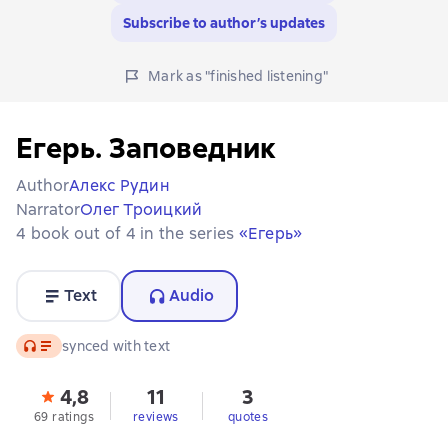
Subscribe to author’s updates
Mark as "finished listening"
Егерь. Заповедник
Author
Алекс Рудин
Narrator
Олег Троицкий
4 book out of 4 in the series
«Егерь»
Text
Audio
Audio
synced with text
4,8
11
3
69 ratings
reviews
quotes