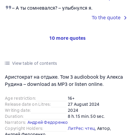
– А ты сомневался? – улыбнулся я.
To the quote
10 more quotes
View table of contents
Аристократ на отдыхе. Том 3 audiobook by Алекса
Рудина – download as MP3 or listen online.
Age restriction
:
16+
Release date on Litres
:
27 August 2024
Writing date
:
2024
Duration
:
8 h. 15 min. 50 sec.
Narrators
:
Андрей Федоренко
Copyright Holders
:
ЛитРес: чтец
, 
Автор
, 
Андрей Федоренко