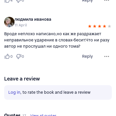
Reply
4
0
людмила иванова
11 April
Вроде неплохо написано,но как же раздражает
неправильное ударение в словах-бесит.Что ни разу
автор не прослушал ни одного тома?
Reply
0
0
Leave a review
Log in
, to rate the book and leave a review
Quotes
17
View all quotes