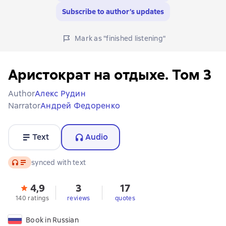
Subscribe to author’s updates
Mark as "finished listening"
Аристократ на отдыхе. Том 3
Author
Алекс Рудин
Narrator
Андрей Федоренко
Text
Audio
Audio
synced with text
4,9
3
17
140 ratings
reviews
quotes
Book in Russian