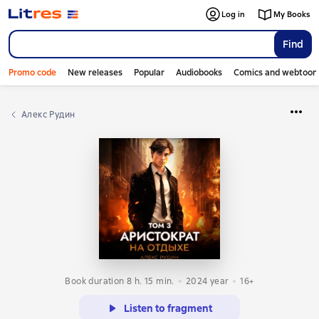
Log in
My Books
Find
Promo code
New releases
Popular
Audiobooks
Comics and webtoon
Алекс Рудин
Book duration 8 h. 15 min.
2024
year
16+
Listen to fragment