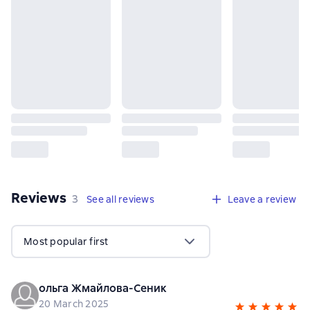
Reviews
,
3 reviews
3
See all reviews
Leave a review
Most popular first
ольга Жмайлова-Сеник
20 March 2025