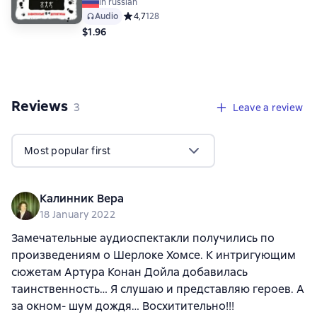
in russian
Audio
Средний рейтинг 4,7 на основе 128 оценок
4,7
128
$1.96
Reviews
,
3 reviews
3
Leave a review
Most popular first
Калинник Вера
18 January 2022
Замечательные аудиоспектакли получились по
произведениям о Шерлоке Хомсе. К интригующим
сюжетам Артура Конан Дойла добавилась
таинственность… Я слушаю и представляю героев. А
за окном- шум дождя… Восхитительно!!!