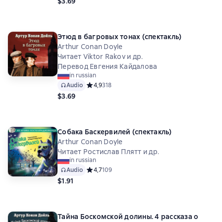
$3.69
Этюд в багровых тонах (спектакль)
Arthur Conan Doyle
Читает Viktor Rakov и др.
Перевод Евгения Кайдалова
in russian
Audio
Средний рейтинг 4,9 на основе 318 оценок
4,9
318
$3.69
Собака Баскервилей (спектакль)
Arthur Conan Doyle
Читает Ростислав Плятт и др.
in russian
Audio
Средний рейтинг 4,7 на основе 109 оценок
4,7
109
$1.91
Тайна Боскомской долины. 4 рассказа о