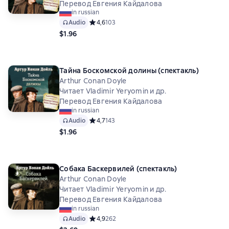
Перевод Евгения Кайдалова
in russian
Audio
Средний рейтинг 4,6 на основе 103 оценок
4,6
103
$1.96
Тайна Боскомской долины (спектакль)
Arthur Conan Doyle
Читает Vladimir Yeryomin и др.
Перевод Евгения Кайдалова
in russian
Audio
Средний рейтинг 4,7 на основе 143 оценок
4,7
143
$1.96
Собака Баскервилей (спектакль)
Arthur Conan Doyle
Читает Vladimir Yeryomin и др.
Перевод Евгения Кайдалова
in russian
Audio
Средний рейтинг 4,9 на основе 262 оценок
4,9
262