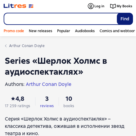
Log in
My Books
Find
Promo code
New releases
Popular
Audiobooks
Comics and webtoon
Arthur Conan Doyle
Series «Шерлок Холмс в
аудиоспектаклях»
Authors:
Arthur Conan Doyle
4,8
3
10
17 259 ratings
reviews
books
Серия «Шерлок Холмс в аудиоспектаклях» –
классика детектива, ожившая в исполнении звезд
театра и кино.