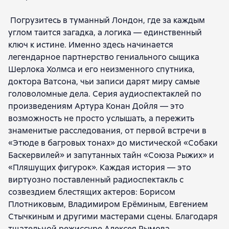
Погрузитесь в туманный Лондон, где за каждым
углом таится загадка, а логика — единственный
ключ к истине. Именно здесь начинается
легендарное партнерство гениального сыщика
Шерлока Холмса и его неизменного спутника,
доктора Ватсона, чьи записи дарят миру самые
головоломные дела. Серия аудиоспектаклей по
произведениям Артура Конан Дойля — это
возможность не просто услышать, а пережить
знаменитые расследования, от первой встречи в
«Этюде в багровых тонах» до мистической «Собаки
Баскервилей» и запутанных тайн «Союза Рыжих» и
«Пляшущих фигурок». Каждая история — это
виртуозно поставленный радиоспектакль с
созвездием блестящих актеров: Борисом
Плотниковым, Владимиром Ерёминым, Евгением
Стычкиным и другими мастерами сцены. Благодаря
тщательной режиссуре Алексея Рымова,