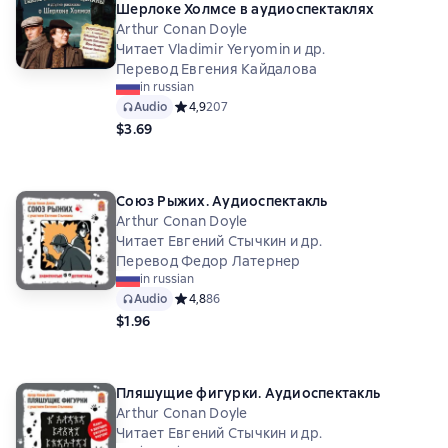
Шерлоке Холмсе в аудиоспектаклях
Arthur Conan Doyle
Читает Vladimir Yeryomin и др.
Перевод Евгения Кайдалова
in russian
Audio
Средний рейтинг 4,9 на основе 207 оценок
4,9
207
$3.69
Союз Рыжих. Аудиоспектакль
Arthur Conan Doyle
Читает Евгений Стычкин и др.
Перевод Федор Латернер
in russian
Audio
Средний рейтинг 4,8 на основе 86 оценок
4,8
86
$1.96
Пляшущие фигурки. Аудиоспектакль
Arthur Conan Doyle
Читает Евгений Стычкин и др.