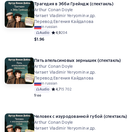
Трагедия в Эбби Грейндж (спектакль)
Arthur Conan Doyle
Читает Vladimir Yeryomin и др.
Перевод Евгения Кайдалова
in russian
Audio
Средний рейтинг 4,9 на основе 204 оценок
4,9
204
$1.96
Пять апельсиновых зернышек (спектакль)
Arthur Conan Doyle
Читает Vladimir Yeryomin и др.
Перевод Евгения Кайдалова
in russian
Audio
Средний рейтинг 4,7 на основе 15702 оценок
4,7
15 702
free
Человек с изуродованной губой (спектакль)
Arthur Conan Doyle
Читает Vladimir Yeryomin и др.