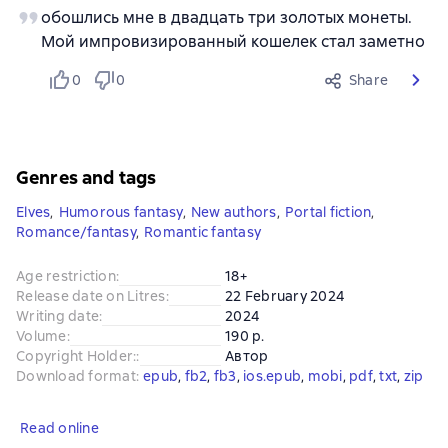
обошлись мне в двадцать три золотых монеты.
Мой импровизированный кошелек стал заметно
0
0
Share
Genres and tags
Elves
,
Humorous fantasy
,
New authors
,
Portal fiction
,
Romance/fantasy
,
Romantic fantasy
Age restriction
:
18+
Release date on Litres
:
22 February 2024
Writing date
:
2024
Volume
:
190 p.
Copyright Holder:
:
Автор
Download format
:
epub
, 
fb2
, 
fb3
, 
ios.epub
, 
mobi
, 
pdf
, 
txt
, 
zip
Read online