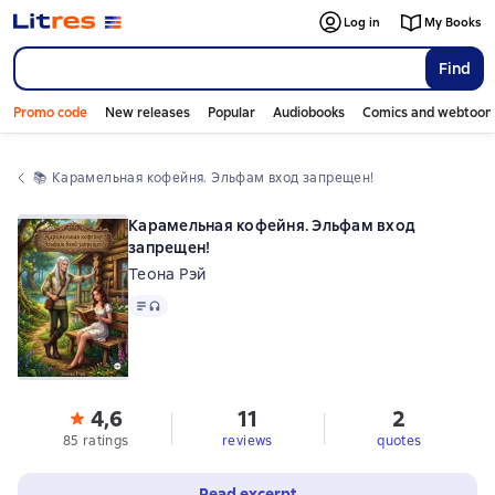
Log in
My Books
Find
Promo code
New releases
Popular
Audiobooks
Comics and webtoon
📚 
Карамельная кофейня. Эльфам вход запрещен!
Карамельная кофейня. Эльфам вход
запрещен!
Теона Рэй
Text
, audio format available
4,6
11
2
85 ratings
reviews
quotes
Read excerpt