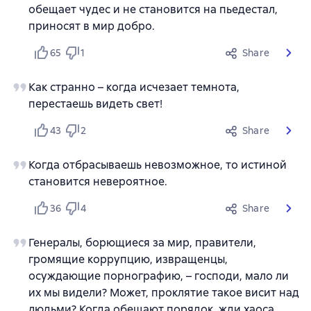
обещает чудес и не становится на пьедестал,
приносят в мир добро.
65
1
Share
Как странно – когда исчезает темнота,
перестаешь видеть свет!
43
2
Share
Когда отбрасываешь невозможное, то истиной
становится невероятное.
36
4
Share
Генералы, борющиеся за мир, правители,
громящие коррупцию, извращенцы,
осуждающие порнографию, – господи, мало ли
их мы видели? Может, проклятие такое висит над
людьми? Когда обещают порядок, жди хаоса,