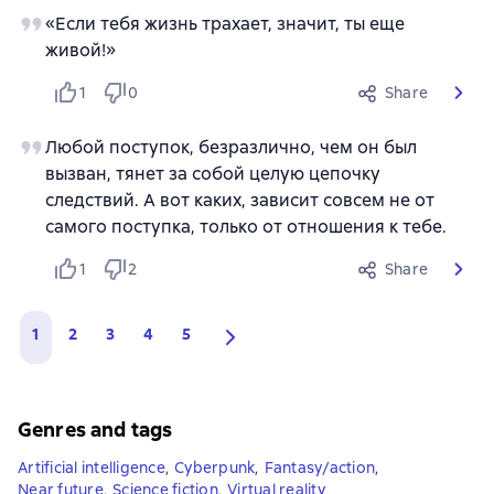
«Если тебя жизнь трахает, значит, ты еще
живой!»
1
0
Share
Любой поступок, безразлично, чем он был
вызван, тянет за собой целую цепочку
следствий. А вот каких, зависит совсем не от
самого поступка, только от отношения к тебе.
1
2
Share
1
2
3
4
5
Genres and tags
Artificial intelligence
,
Cyberpunk
,
Fantasy/action
,
Near future
,
Science fiction
,
Virtual reality