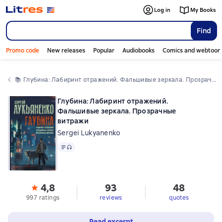
Log in
My Books
Find
Promo code
New releases
Popular
Audiobooks
Comics and webtoon
📚 
Глубина: Лабиринт отражений. Фальшивые зеркала. Прозрачные витражи
Глубина: Лабиринт отражений.
Фальшивые зеркала. Прозрачные
витражи
Sergei Lukyanenko
Text
, audio format available
4,8
93
48
997 ratings
reviews
quotes
Read excerpt