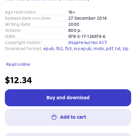
Age restriction
:
16+
Release date on Litres
:
27 December 2014
Writing date
:
2000
Volume
:
800 p.
ISBN
:
978-5-17-126974-6
Copyright Holder:
:
Издательство АСТ
Download format
:
epub
, 
fb2
, 
fb3
, 
ios.epub
, 
mobi
, 
pdf
, 
txt
, 
zip
Read online
$12.34
Buy and download
Add to cart