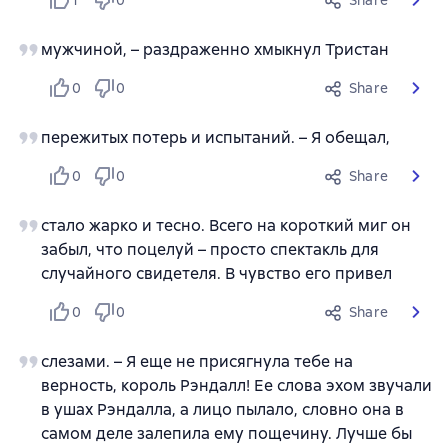
1
0
Share
мужчиной, – раздраженно хмыкнул Тристан
0
0
Share
пережитых потерь и испытаний. – Я обещал,
0
0
Share
стало жарко и тесно. Всего на короткий миг он
забыл, что поцелуй – просто спектакль для
случайного свидетеля. В чувство его привел
0
0
Share
слезами. – Я еще не присягнула тебе на
верность, король Рэндалл! Ее слова эхом звучали
в ушах Рэндалла, а лицо пылало, словно она в
самом деле залепила ему пощечину. Лучше бы