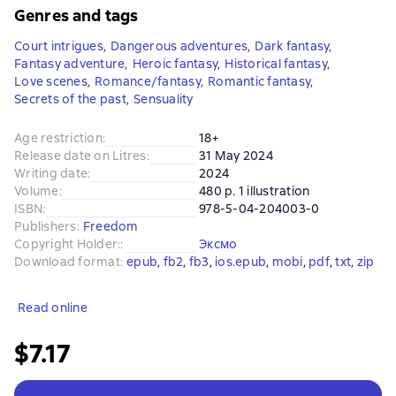
Genres and tags
Court intrigues
,
Dangerous adventures
,
Dark fantasy
,
Fantasy adventure
,
Heroic fantasy
,
Historical fantasy
,
Love scenes
,
Romance/fantasy
,
Romantic fantasy
,
Secrets of the past
,
Sensuality
Age restriction
:
18+
Release date on Litres
:
31 May 2024
Writing date
:
2024
Volume
:
480 p. 1 illustration
ISBN
:
978-5-04-204003-0
Publishers
:
Freedom
Copyright Holder:
:
Эксмо
Download format
:
epub
, 
fb2
, 
fb3
, 
ios.epub
, 
mobi
, 
pdf
, 
txt
, 
zip
Read online
$7.17