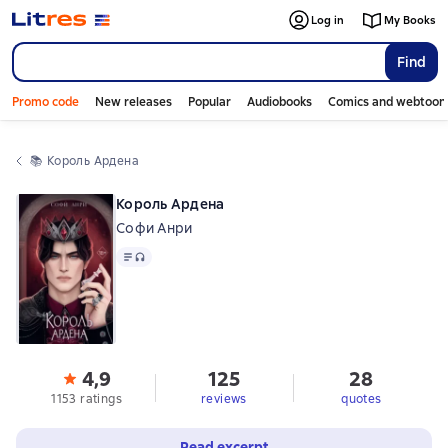
Log in
My Books
Find
Promo code
New releases
Popular
Audiobooks
Comics and webtoon
📚 
Король Ардена
Король Ардена
Софи Анри
Text
, audio format available
4,9
125
28
1153 ratings
reviews
quotes
Read excerpt