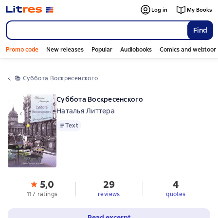
Log in
My Books
Find
Promo code
New releases
Popular
Audiobooks
Comics and webtoon
📚 
Суббота Воскресенского
Суббота Воскресенского
Наталья Литтера
Text
Text
5,0
29
4
117 ratings
reviews
quotes
Read excerpt