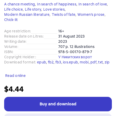
A chance meeting
,
In search of happiness
,
In search of love
,
Life choice
,
Life story
,
Love stories
,
Modern Russian literature
,
Twists of fate
,
Women's prose
,
Сhick-lit
Age restriction
:
16+
Release date on Litres
:
31 August 2023
Writing date
:
2023
Volume
:
707 p. 12 illustrations
ISBN
:
978-5-00170-879-7
Copyright Holder:
:
У Никитских ворот
Download format
:
epub
, 
fb2
, 
fb3
, 
ios.epub
, 
mobi
, 
pdf
, 
txt
, 
zip
Read online
$4.44
Buy and download