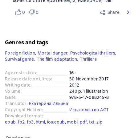
хочется стать Зрителем, и, наверное, так
0
0
Share
Genres and tags
Foreign fiction
,
Mortal danger
,
Psychological thrillers
,
Survival game
,
The film adaptation
,
Thrillers
Age restriction
:
16+
Release date on Litres
:
30 November 2017
Writing date
:
2012
Volume
:
240 p. 1 illustration
ISBN
:
978-5-17-088245-8
Translator
:
Екатерина Ильина
Copyright Holder:
:
Издательство АСТ
Download format
:
epub
, 
fb2
, 
fb3
, 
html
, 
ios.epub
, 
mobi
, 
pdf
, 
txt
, 
zip