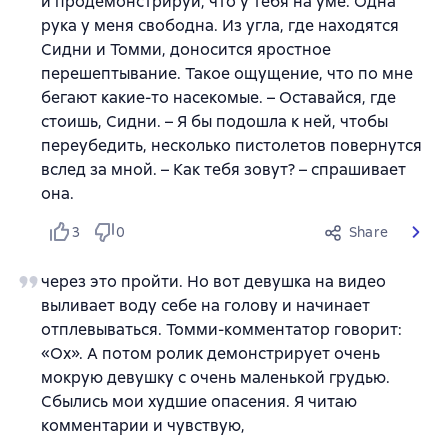
и продемонстрируй, что у тебя на уме. Одна
рука у меня свободна. Из угла, где находятся
Сидни и Томми, доносится яростное
перешептывание. Такое ощущение, что по мне
бегают какие-то насекомые. – Оставайся, где
стоишь, Сидни. – Я бы подошла к ней, чтобы
переубедить, несколько пистолетов повернутся
вслед за мной. – Как тебя зовут? – спрашивает
она.
3
0
Share
через это пройти. Но вот девушка на видео
выливает воду себе на голову и начинает
отплевываться. Томми-комментатор говорит:
«Ох». А потом ролик демонстрирует очень
мокрую девушку с очень маленькой грудью.
Сбылись мои худшие опасения. Я читаю
комментарии и чувствую,