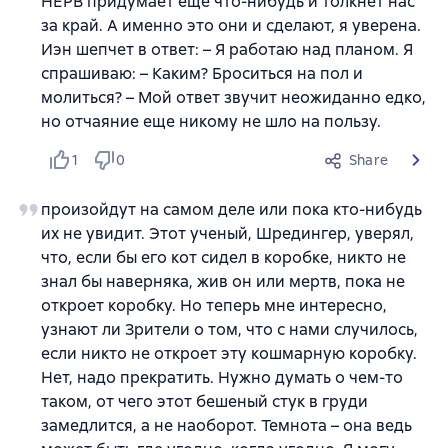
НЕРВ придумает еще что-нибудь и толкнет нас
за край. А именно это они и сделают, я уверена.
Иэн шепчет в ответ: – Я работаю над планом. Я
спрашиваю: – Каким? Броситься на пол и
молиться? – Мой ответ звучит неожиданно едко,
но отчаяние еще никому не шло на пользу.
1
0
Share
произойдут на самом деле или пока кто-нибудь
их не увидит. Этот ученый, Шредингер, уверял,
что, если бы его кот сидел в коробке, никто не
знал бы наверняка, жив он или мертв, пока не
откроет коробку. Но теперь мне интересно,
узнают ли Зрители о том, что с нами случилось,
если никто не откроет эту кошмарную коробку.
Нет, надо прекратить. Нужно думать о чем-то
таком, от чего этот бешеный стук в груди
замедлится, а не наоборот. Темнота – она ведь