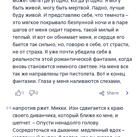
может быть где угодно, когда угодно. Я могу
быть живой, могу быть мертвой. Ладно, лучше
буду живой. И представляю себе, что темнота –
это мягкое покрывало безлунной ночи и в паре
шагов от меня сидит парень, такой милый и
теплый. И вот он обнимает меня, и сердце его
бьется так сильно, но, говорю я себе, от страсти,
не от страха. Я уже почти убедила себя в
реальности этой романтической фантазии, когда
вновь становится немного светлее. На меня все
так же направлены три пистолета. Вот и конец
фантазии. Глаза у меня наливаются слезами,
1
0
Share
напротив ржет. Микки. Иэн сдвигается к краю
своего диванчика, который ближе ко мне, и
шепчет. – Опусти ненадолго голову.
Сосредоточься на дыхании: медленный вдох –