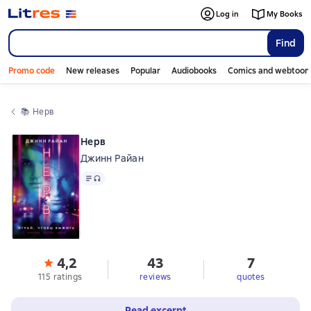
Log in
My Books
Find
Promo code
New releases
Popular
Audiobooks
Comics and webtoon
📚 
Нерв
Нерв
Джинн Райан
Text
, audio format available
4,2
43
7
115 ratings
reviews
quotes
Read excerpt