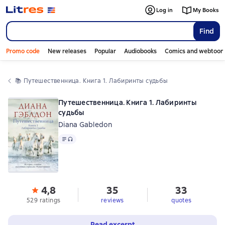
Log in
My Books
Find
Promo code
New releases
Popular
Audiobooks
Comics and webtoon
📚 
Путешественница. Книга 1. Лабиринты судьбы
Путешественница. Книга 1. Лабиринты
судьбы
Diana Gabledon
Text
, audio format available
4,8
35
33
529 ratings
reviews
quotes
Read excerpt