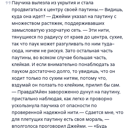
Паучиха вылезла из укрытия и стала
продвигаться к центру своей паутины.— Видишь,
куда она идет? — Джейми указал на паутину с
множеством растяжек, поддерживавших
замысловатую узорчатую сеть. — Эти нити,
тянущиеся по радиусу от краев до центра, сухие,
так что паук может разгуливать по ним туда–
сюда, ничем не рискуя. Зато остальная часть
паутины, во всяком случае большая часть,
клейкая. И если внимательно понаблюдать за
пауком достаточно долго, то увидишь, что он
ходит только по сухим нитям, потому что,
вздумай он ползать по клейким, прилип бы сам.
— Правда?Айен завороженно дунул на паутину,
пристально наблюдая, как легко и проворно
ускользнула паучиха от опасности по
проверенной надежной нити.— Сдается мне, что
для плетущих паутину есть своя мораль, —
вполголоса проговорил Джейми. — «Будь