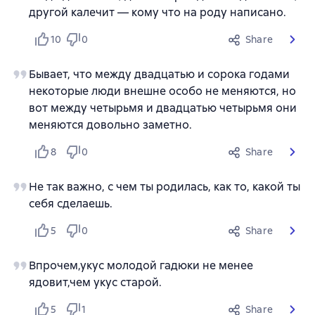
другой калечит — кому что на роду написано.
10
0
Share
Бывает, что между двадцатью и сорока годами
некоторые люди внешне особо не меняются, но
вот между четырьмя и двадцатью четырьмя они
меняются довольно заметно.
8
0
Share
Не так важно, с чем ты родилась, как то, какой ты
себя сделаешь.
5
0
Share
Впрочем,укус молодой гадюки не менее
ядовит,чем укус старой.
5
1
Share