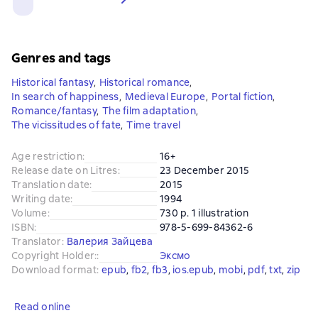
Genres and tags
Historical fantasy
,
Historical romance
,
In search of happiness
,
Medieval Europe
,
Portal fiction
,
Romance/fantasy
,
The film adaptation
,
The vicissitudes of fate
,
Time travel
Age restriction
:
16+
Release date on Litres
:
23 December 2015
Translation date
:
2015
Writing date
:
1994
Volume
:
730 p. 1 illustration
ISBN
:
978-5-699-84362-6
Translator
:
Валерия Зайцева
Copyright Holder:
:
Эксмо
Download format
:
epub
, 
fb2
, 
fb3
, 
ios.epub
, 
mobi
, 
pdf
, 
txt
, 
zip
Read online