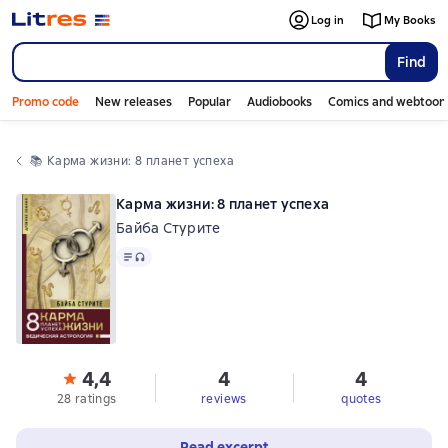
Log in
My Books
Find
Promo code
New releases
Popular
Audiobooks
Comics and webtoon
📚 
Карма жизни: 8 планет успеха
Карма жизни: 8 планет успеха
Байба Стурите
Text
, audio format available
4,4
4
4
28 ratings
reviews
quotes
Read excerpt