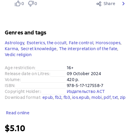
0
0
Share
Genres and tags
Astrology
,
Esoterics, the occult
,
Fate control
,
Horoscopes
,
Karma
,
Secret knowledge
,
The interpretation of the fate
,
Vedic religion
Age restriction
:
16+
Release date on Litres
:
09 October 2024
Volume
:
420 p.
ISBN
:
978-5-17-127558-7
Copyright Holder:
:
Издательство АСТ
Download format
:
epub
, 
fb2
, 
fb3
, 
ios.epub
, 
mobi
, 
pdf
, 
txt
, 
zip
Read online
$5.10