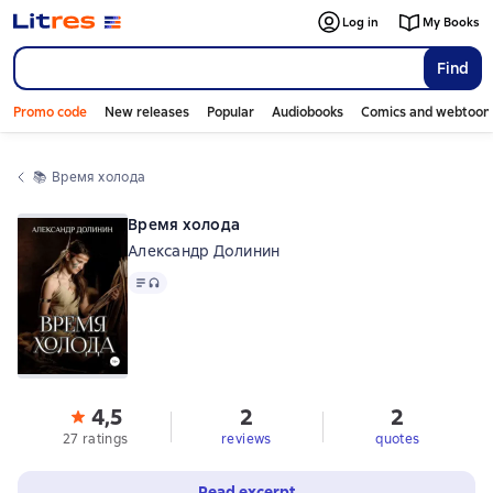
Log in
My Books
Find
Promo code
New releases
Popular
Audiobooks
Comics and webtoon
📚 
Время холода
Время холода
Александр Долинин
Text
, audio format available
4,5
2
2
27 ratings
reviews
quotes
Read excerpt