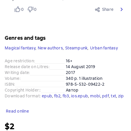
0
0
Share
Genres and tags
Magical fantasy
,
New authors
,
Steampunk
,
Urban fantasy
Age restriction
:
16+
Release date on Litres
:
14 August 2019
Writing date
:
2017
Volume
:
340 p. 1 illustration
ISBN
:
978-5-532-09422-2
Copyright Holder:
:
Автор
Download format
:
epub
, 
fb2
, 
fb3
, 
ios.epub
, 
mobi
, 
pdf
, 
txt
, 
zip
Read online
$2