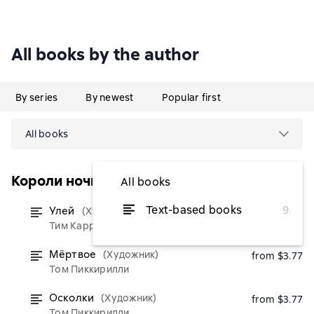
All books by the author
By series
By newest
Popular first
All books
Короли ночи
All books
Text-based books
9
Улей
(Художник)
from $6.07
Тим Каррэн
Мёртвое
(Художник)
from $3.77
Том Пиккирилли
Осколки
(Художник)
from $3.77
Том Пиккирилли