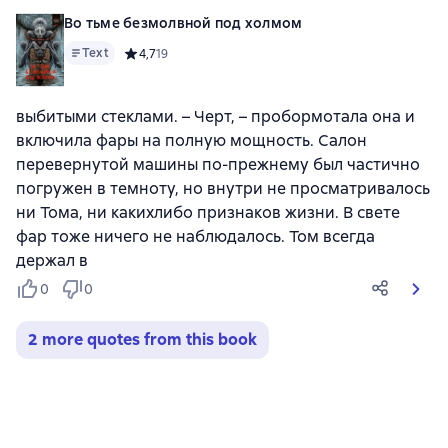
Во тьме безмолвной под холмом
Text
Средний рейтинг 4,7 на основе 19 оценок
4,7
19
выбитыми стеклами. – Черт, – пробормотала она и
включила фары на полную мощность. Салон
перевернутой машины по-прежнему был частично
погружен в темноту, но внутри не просматривалось
ни Тома, ни какихлибо признаков жизни. В свете
фар тоже ничего не наблюдалось. Том всегда
держал в
0
0
2 more quotes from this book