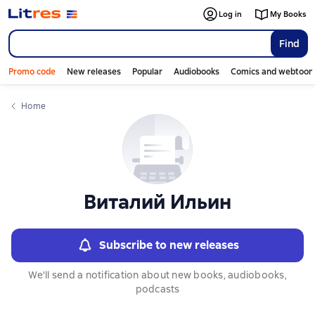
Слайдер с книгами
Log in
My Books
Find
Promo code
New releases
Popular
Audiobooks
Comics and webtoon
Home
Виталий Ильин
Subscribe to new releases
We'll send a notification about new books, audiobooks,
podcasts