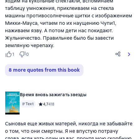
ходим на кукольные спектакли, вспоминаем
таблицу умножения, приклеиваем на стекла
машины противосолнечные щитки с изображением
Микки-Мауса, читаем по их наущению Чупи1,
наживаем язву. А потом дети нас покидают.
Жульничество. Правильнее было бы завести
земляную черепаху.
1
0
8 more quotes from this book
Время вновь зажигать звезды
Text
Средний рейтинг 4,7 на основе 418 оценок
4,7
418
Сыновья еще живых матерей, никогда не забывайте
о том, что они смертны. Я не впустую потрачу
слова, если хоть один из вас, прочтя мою скорбную