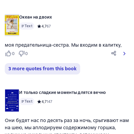
Океан на двоих
Text
Средний рейтинг 4,7 на основе 67 оценок
4,7
67
моя предательница-сестра. Мы входим в калитку,
0
0
3 more quotes from this book
И только сладкие моменты длятся вечно
Text
Средний рейтинг 4,7 на основе 147 оценок
4,7
147
Они будят нас по десять раз за ночь, срыгивают нам
на шею, мы аплодируем содержимому горшка,