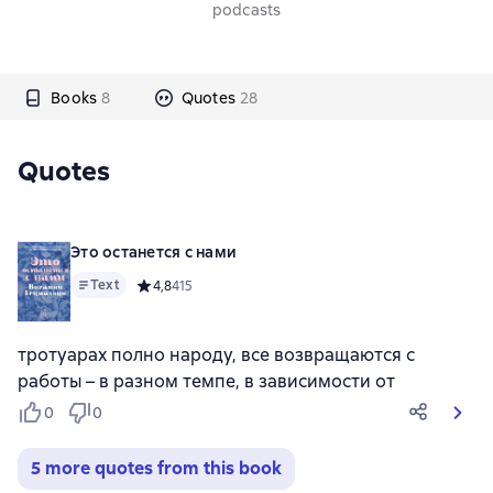
podcasts
Books
8
Quotes
28
Quotes
Это останется с нами
Text
Средний рейтинг 4,8 на основе 415 оценок
4,8
415
тротуарах полно народу, все возвращаются с
работы – в разном темпе, в зависимости от
0
0
5 more quotes from this book