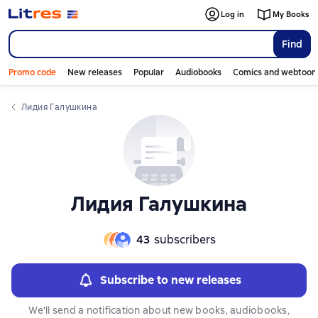
Log in
My Books
Find
Promo code
New releases
Popular
Audiobooks
Comics and webtoon
Лидия Галушкина
Лидия Галушкина
43
subscribers
Subscribe to new releases
We'll send a notification about new books, audiobooks,