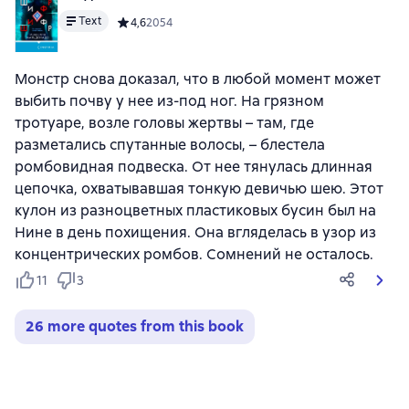
Text
Средний рейтинг 4,6 на основе 2054 оценок
4,6
2054
Монстр снова доказал, что в любой момент может
выбить почву у нее из-под ног. На грязном
тротуаре, возле головы жертвы – там, где
разметались спутанные волосы, – блестела
ромбовидная подвеска. От нее тянулась длинная
цепочка, охватывавшая тонкую девичью шею. Этот
кулон из разноцветных пластиковых бусин был на
Нине в день похищения. Она вгляделась в узор из
концентрических ромбов. Сомнений не осталось.
11
3
26 more quotes from this book