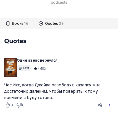
podcasts
Books
16
Quotes
29
Quotes
Один из нас вернулся
Text
Средний рейтинг 4,6 на основе 52 оценок
4,6
52
Час Икс, когда Джейка освободят, казался мне
достаточно далеким, чтобы поверить: к тому
времени я буду готова,
0
0