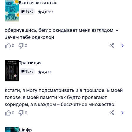
Все начнется с нас
Text
Средний рейтинг 4,6 на основе 267 оценок
4,6
267
обернувшись, бегло окидывает меня взглядом. –
Зачем тебе одеколон
0
0
Транзиция
Text
Средний рейтинг 4,4 на основе 33 оценок
4,4
33
Кстати, я могу подсматривать и в прошлое. В моей
голове, в моей памяти как будто пролегают
коридоры, а в каждом – бессчетное множество
0
0
Шифр