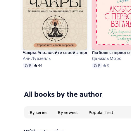
Чакры. Управляйте своей энергией. Большая книга
Любовь с первого 
Анн Луазелль
Даниэль Моро
Audio
Audio
Средний рейтинг 4 на основе 4 оценок
4
4
Средний рейтинг
0
All books by the author
By series
By newest
Popular first