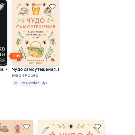
−20%
ого детокса
ойной жизни
и. Как прошлое твоего рода влияет на твое настоящее
Чудо самоутешения. Как найти себя в простых радостях
Мари Робер
Text
Pre-order
тинг 4,5 на основе 2 оценок
Pre-order
Средний рейтинг 0 на основе 0 оценок
0