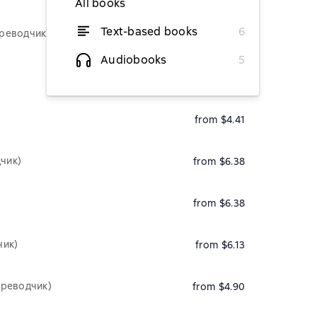
All books
Text-based books
6
реводчик)
from $3
Audiobooks
5
from $4.41
чик)
from $6.38
from $6.38
чик)
from $6.13
ереводчик)
from $4.90