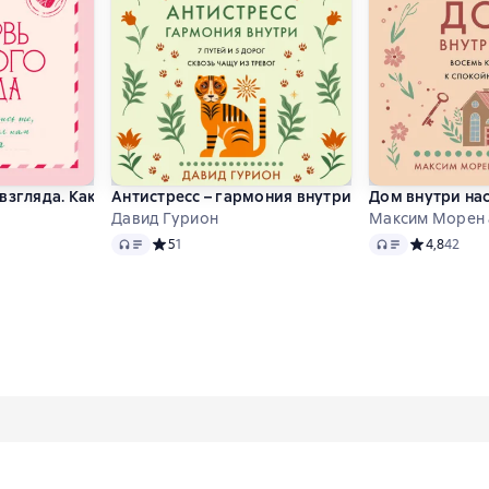
 эмоционального детокса
взгляда. Как встретились те, кто запомнился нам навсегда
Антистресс – гармония внутри: 7 путей и 5 доро
Дом внутри нас
Давид Гурион
Максим Морен 
Audio
Audio
 0 на основе 0 оценок
Средний рейтинг 5 на основе 1 оценок
5
1
Средний рей
4,8
42