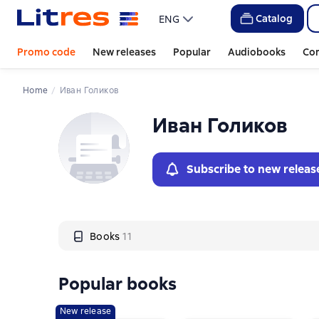
Слайдер с книгами
Слайдер с книгами
Catalog
ENG
Promo code
New releases
Popular
Audiobooks
Co
Home
Иван Голиков
Иван Голиков
Subscribe to new releas
Books
11
Popular books
New release