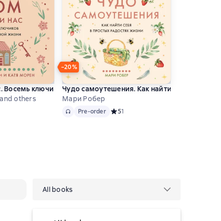
−20%
г сквозь чащу из тревог
. Восемь ключиков к спокойной жизни
Чудо самоутешения. Как найти себя в прост
and others
Мари Робер
Audio
Pre-order
тинг 4,8 на основе 42 оценок
Pre-order
Средний рейтинг 5 на основе 1 оцено
5
1
All books