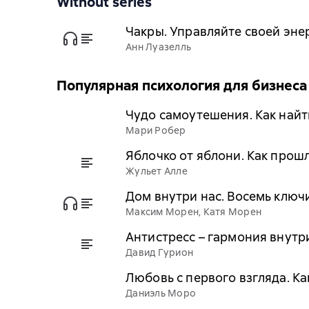
Without series
Чакры. Управляйте своей эне
Анн Луазелль
Популярная психология для бизнеса
Чудо самоутешения. Как найт
Мари Робер
Яблочко от яблони. Как прош
Жульет Алле
Дом внутри нас. Восемь ключ
Максим Морен, Катя Морен
Антистресс – гармония внутри
Давид Гурион
Любовь с первого взгляда. Ка
Даниэль Моро