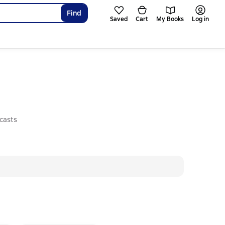
Find
Saved
Cart
My Books
Log in
casts