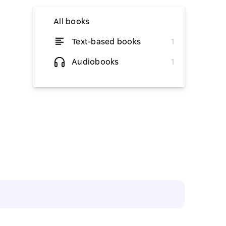
All books
Text-based books
1
from $4.19
Audiobooks
1