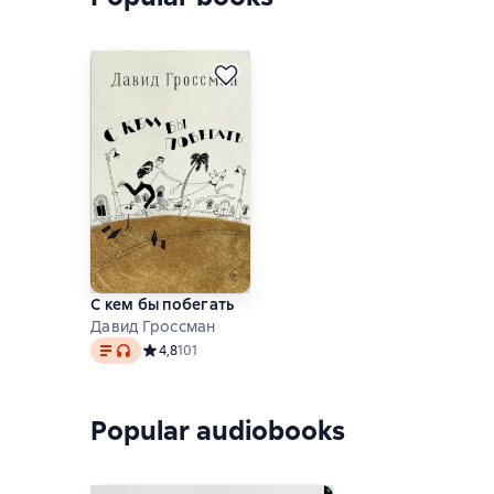
С кем бы побегать
Давид Гроссман
Text
, audio format available
Средний рейтинг 4,8 на основе 101 оценок
4,8
101
Popular audiobooks