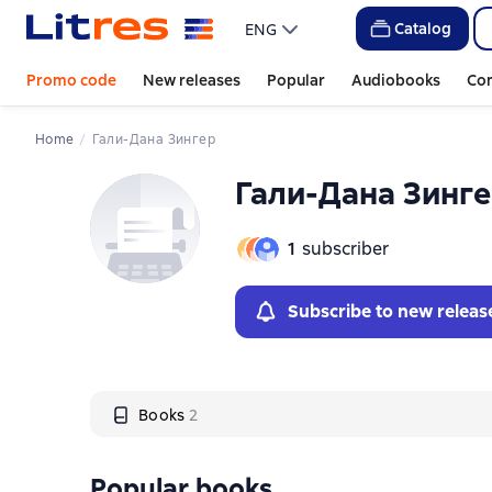
Слайдер с книгами
Слайдер с книгами
Catalog
ENG
Promo code
New releases
Popular
Audiobooks
Co
Home
Гали-Дана Зингер
Гали-Дана Зинг
1
subscriber
Subscribe to new releas
Books
2
Popular books