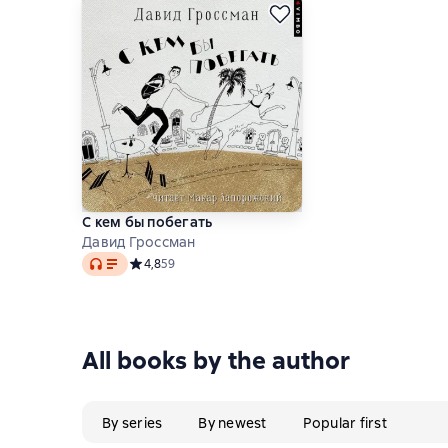
С кем бы побегать
Давид Гроссман
Audio
Средний рейтинг 4,8 на основе 59 оценок
4,8
59
All books by the author
By series
By newest
Popular first