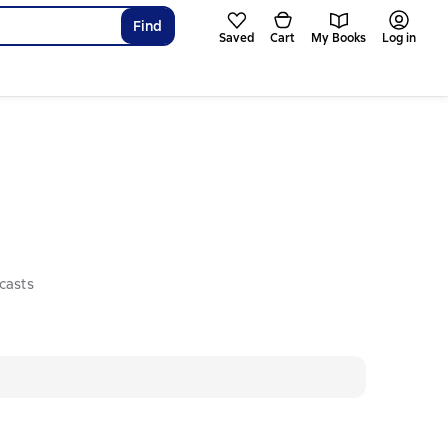
Find
Saved
Cart
My Books
Log in
casts