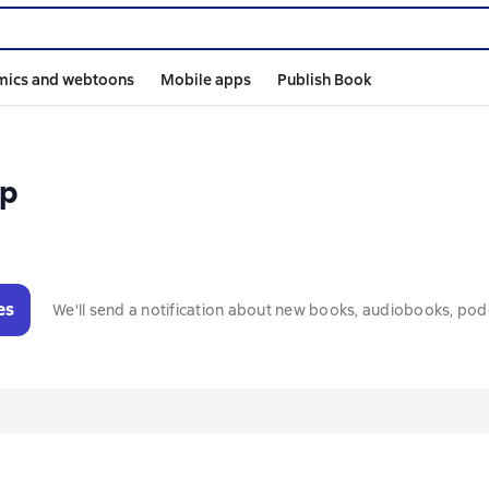
mics and webtoons
Mobile apps
Publish Book
ер
es
We'll send a notification about new books, audiobooks, pod