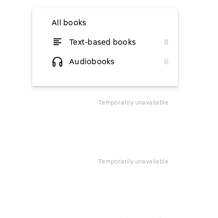
All books
Text-based books
8
temporarily unavailable
Audiobooks
6
temporarily unavailable
temporarily unavailable