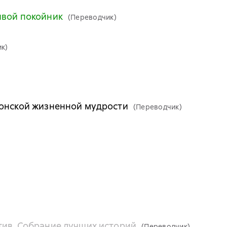
ивой покойник
(Переводчик)
к)
понской жизненной мудрости
(Переводчик)
тив. Собрание лучших историй
(Переводчик)