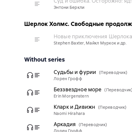
Суд и ошибка. Осторожно: яд!
Энтони Беркли
Шерлок Холмс. Свободные продолж
Новые приключения Шерлока 
Stephen Baxter, Майкл Муркок и др.
Without series
Судьбы и фурии
(Переводчик)
Лорен Грофф
Беззвездное море
(Переводчик
Erin Morgenstern
Кларк и Дивижн
(Переводчик)
Naomi Hirahara
Аркадия
(Переводчик)
Лорен Грофф