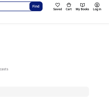
Find
Saved
Cart
My Books
Log in
casts