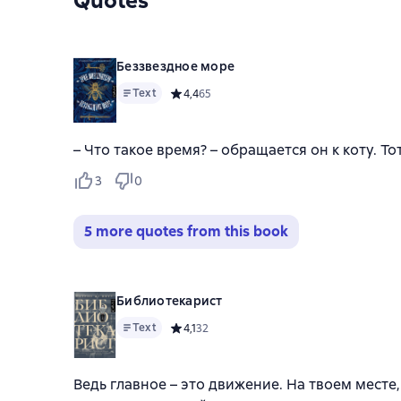
Quotes
Беззвездное море
Text
Средний рейтинг 4,4 на основе 65 оценок
4,4
65
– Что такое время? – обращается он к коту. Тот
3
0
5 more quotes from this book
Библиотекарист
Text
Средний рейтинг 4,1 на основе 32 оценок
4,1
32
Ведь главное – это движение. На твоем месте