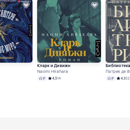
Кларк и Дивижн
Библиотек
Naomi Hirahara
Патрик де В
Audio
Audio
 4,2 на основе 54 оценок
Средний рейтинг 4,5 на основе 14 оценок
4,5
14
Средний
4,3
52