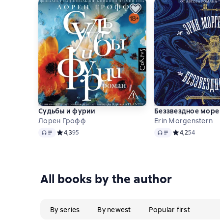
Судьбы и фурии
Беззвездное море
Лорен Грофф
Erin Morgenstern
Audio
Audio
Средний рейтинг 4,3 на основе 95 оценок
4,3
95
Средний рейтинг
4,2
54
All books by the author
By series
By newest
Popular first