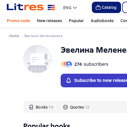
Слайдер с книгами
Слайдер с книгами
Catalog
ENG
Promo code
New releases
Popular
Audiobooks
Co
Home
Эвелина Меленевская
Эвелина Мелене
274
subscribers
Subscribe to new releas
Books
14
Quotes
12
Popular books