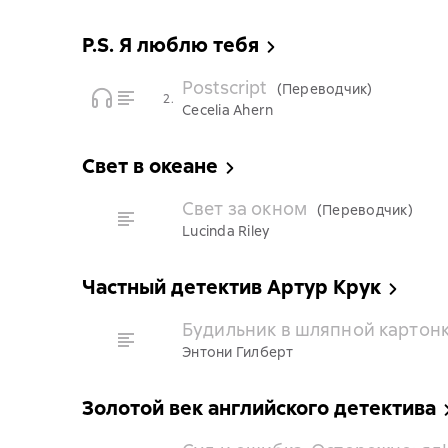
P.S. Я люблю тебя
Postscript
(Переводчик)
2.
Cecelia Ahern
Свет в океане
Свет за окном
(Переводчик)
Lucinda Riley
Частный детектив Артур Крук
Будильник в шляпной картон
Энтони Гилберт
Золотой век английского детектива