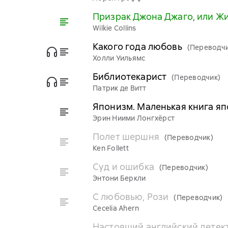
Призрак Джона Джаго, или Ж
Wilkie Collins
Какого года любовь
(Переводчи
Холли Уильямс
Библиотекарист
(Переводчик)
Патрик де Витт
Японизм. Маленькая книга я
Эрин Ниими Лонгхёрст
Полет шершня
(Переводчик)
Ken Follett
Суд и ошибка
(Переводчик)
Энтони Беркли
С любовью, Рози
(Переводчик)
Cecelia Ahern
Настоящий английский детек