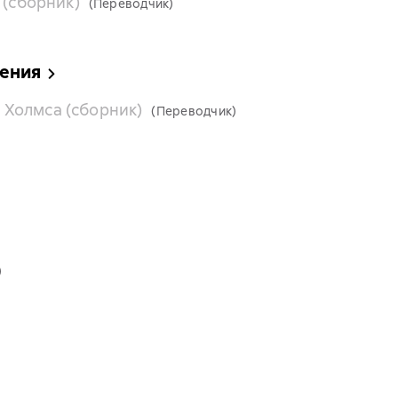
 (сборник)
(Переводчик)
ения
Холмса (сборник)
(Переводчик)
)