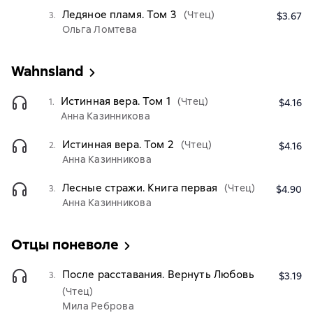
Ледяное пламя. Том 3
(Чтец)
3.
$3.67
Ольга Ломтева
Wahnsland
Истинная вера. Том 1
(Чтец)
1.
$4.16
Анна Казинникова
Истинная вера. Том 2
(Чтец)
2.
$4.16
Анна Казинникова
Лесные стражи. Книга первая
(Чтец)
3.
$4.90
Анна Казинникова
Отцы поневоле
После расставания. Вернуть Любовь
3.
$3.19
(Чтец)
Мила Реброва