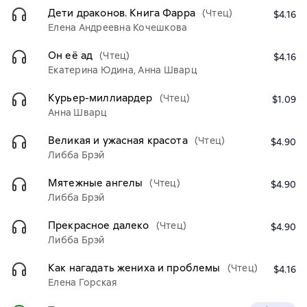
Дети драконов. Книга Фарра
(Чтец)
$4.16
Елена Андреевна Кочешкова
Он её ад
(Чтец)
$4.16
Екатерина Юдина, Анна Шварц
Курьер-миллиардер
(Чтец)
$1.09
Анна Шварц
Великая и ужасная красота
(Чтец)
$4.90
Либба Брэй
Мятежные ангелы
(Чтец)
$4.90
Либба Брэй
Прекрасное далеко
(Чтец)
$4.90
Либба Брэй
Как нагадать жениха и проблемы
(Чтец)
$4.16
Елена Горская