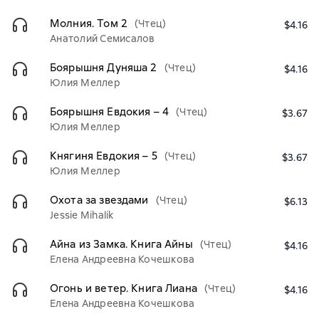
Молния. Том 2
(Чтец)
$4.16
Анатолий Семисалов
Боярышня Дуняша 2
(Чтец)
$4.16
Юлия Меллер
Боярышня Евдокия – 4
(Чтец)
$3.67
Юлия Меллер
Княгиня Евдокия – 5
(Чтец)
$3.67
Юлия Меллер
Охота за звездами
(Чтец)
$6.13
Jessie Mihalik
Айна из Замка. Книга Айны
(Чтец)
$4.16
Елена Андреевна Кочешкова
Огонь и ветер. Книга Лиана
(Чтец)
$4.16
Елена Андреевна Кочешкова