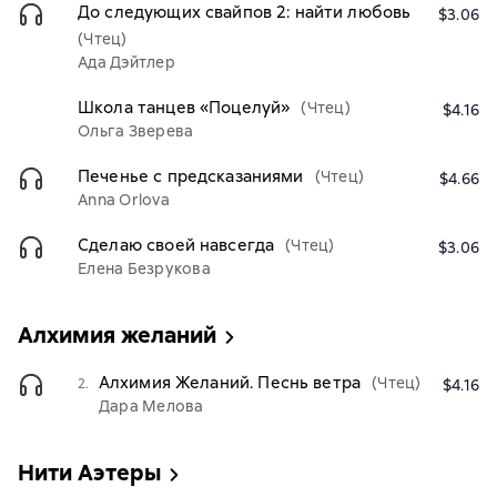
До следующих свайпов 2: найти любовь
$3.06
(Чтец)
Ада Дэйтлер
Школа танцев «Поцелуй»
(Чтец)
$4.16
Ольга Зверева
Печенье с предсказаниями
(Чтец)
$4.66
Anna Orlova
Сделаю своей навсегда
(Чтец)
$3.06
Елена Безрукова
Алхимия желаний
Алхимия Желаний. Песнь ветра
(Чтец)
2.
$4.16
Дара Мелова
Нити Аэтеры