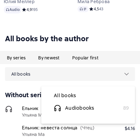
Юлия Меллер
Мила Реброва
Audio
Audio
Средний рейтинг 4,5 на ос
4,5
43
Audio
Средний рейтинг 4,9 на основе 195 оценок
4,9
195
All books by the author
By series
By newest
Popular first
All books
Without series
All books
Audiobooks
89
Ельник
(Чтец)
$6.13
Ульяна Ма
Ельник: невеста солнца
(Чтец)
$4.16
Ульяна Ма