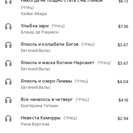
Никогда не поздно стать счастливой
$6.13
(Чтец)
Хайке Абиди
Улыбка зари
(Чтец)
$7.36
Бланш де Ришмон
Ялиоль и колыбели Богов
(Чтец)
$3.67
Евгений Вальс
Ялиоль и маска богини Нарсахет
(Чтец)
$3.67
Евгений Вальс
Ялиоль и озеро Лиммы
(Чтец)
$4.04
Евгений Вальс
Все началось в четверг
(Чтец)
$4.16
Екатерина Гитман
Невеста Каморры
(Чтец)
$2.94
Рина Вергина