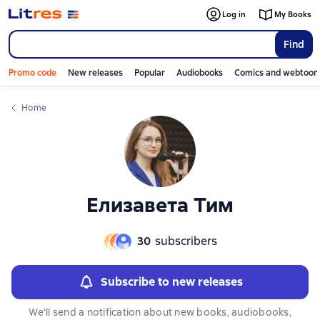
Слайдер с книгами
Log in
My Books
Find
Promo code
New releases
Popular
Audiobooks
Comics and webtoon
Home
Елизавета Тим
30
subscribers
Subscribe to new releases
We'll send a notification about new books, audiobooks,