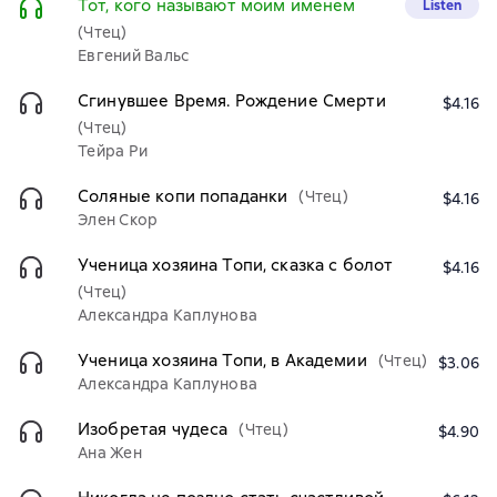
Тот, кого называют моим именем
Listen
(Чтец)
Евгений Вальс
Сгинувшее Время. Рождение Смерти
$4.16
(Чтец)
Тейра Ри
Соляные копи попаданки
(Чтец)
$4.16
Элен Скор
Ученица хозяина Топи, сказка с болот
$4.16
(Чтец)
Александра Каплунова
Ученица хозяина Топи, в Академии
(Чтец)
$3.06
Александра Каплунова
Изобретая чудеса
(Чтец)
$4.90
Ана Жен