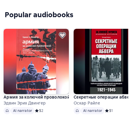
Popular audiobooks
Армия за колючей проволокой. Дневник немецкого военнопле
Секретные операции абвера.
Эдвин Эрих Двингер
Оскар Райле
Audio
AI narrator
Audio
AI narrator
AI narrator
Средний рейтинг 5 на основе 2 оценок
5
2
AI narrator
Средний рейтинг
5
1