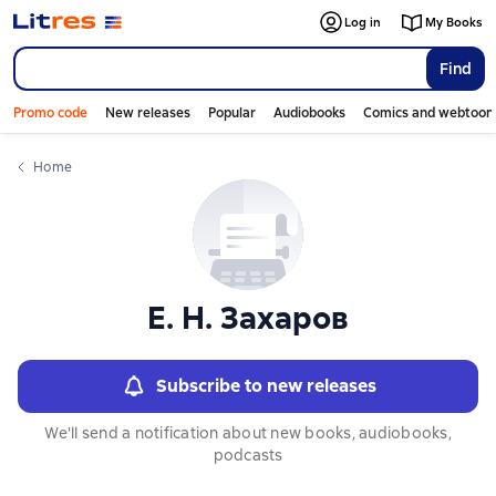
Слайдер с книгами
Слайдер с книгами
Log in
My Books
Find
Promo code
New releases
Popular
Audiobooks
Comics and webtoon
Home
Е. Н. Захаров
Subscribe to new releases
We'll send a notification about new books, audiobooks,
podcasts