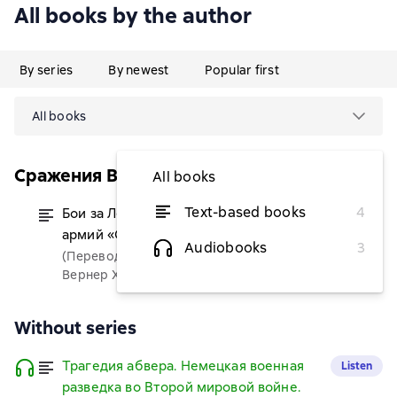
All books by the author
By series
By newest
Popular first
All books
Сражения Второй Мировой Войны
All books
Text-based books
4
Бои за Ленинград. Операции группы
from $8.82
армий «Север». 1941—1944
Audiobooks
3
(Переводчик)
Вернер Хаупт
Without series
Трагедия абвера. Немецкая военная
Listen
разведка во Второй мировой войне.